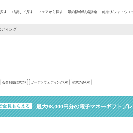
探す
相談して探す
フェアから探す
婚約指輪/結婚指輪
前撮り/フォトウエ
ウエディング
会費制結婚式OK
ガーデンウェディングOK
挙式のみOK
最大98,000円分の電子マネーギフトプ
で全員もらえる