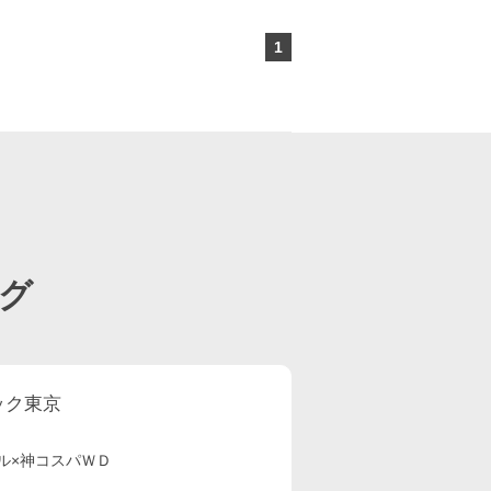
1
ページ目
グ
ック東京
ル×神コスパＷＤ