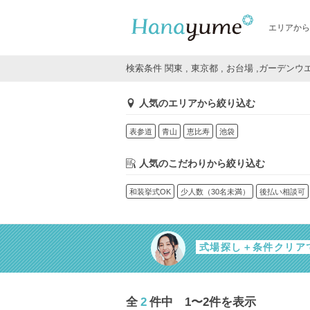
エリアから
検索条件 関東 , 東京都 , お台場 ,ガーデン
人気のエリアから絞り込む
表参道
青山
恵比寿
池袋
人気のこだわりから絞り込む
和装挙式OK
少人数（30名未満）
後払い相談可
式場探し＋条件クリア
全
2
件中 1〜2件を表示