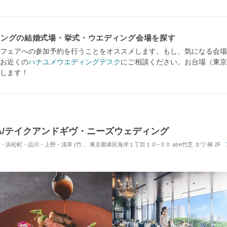
ィングの結婚式場・挙式・ウエディング会場を探す
フェアへの参加予約を行うことをオススメします。もし、気になる会場
お近くの
ハナユメウエディングデスク
にご相談ください。お台場（東京
します！
AKOYA/テイクアンドギヴ・ニーズウェディング
川・上野・浅草 (竹芝駅) / レストランウエディング
東京都港区海岸１丁目１０−３０ atre竹芝 タワ 棟 2F
対応人数: 着席：10名 ～ 