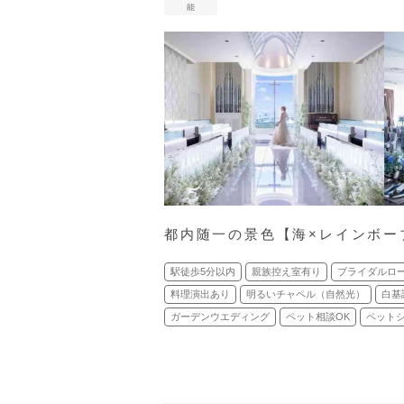
能
都内随一の景色【海×レインボー
駅徒歩5分以内
親族控え室有り
ブライダルロ
料理演出あり
明るいチャペル（自然光）
白基
ガーデンウエディング
ペット相談OK
ペット