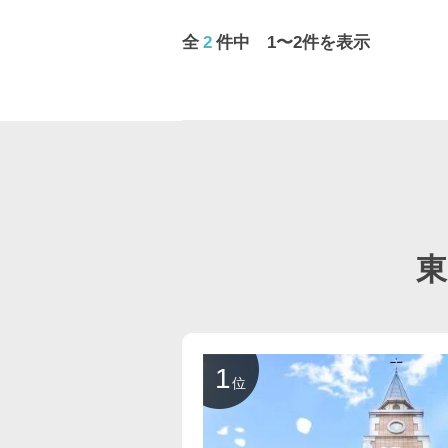
全
2
件中 1〜2件を表示
1
位