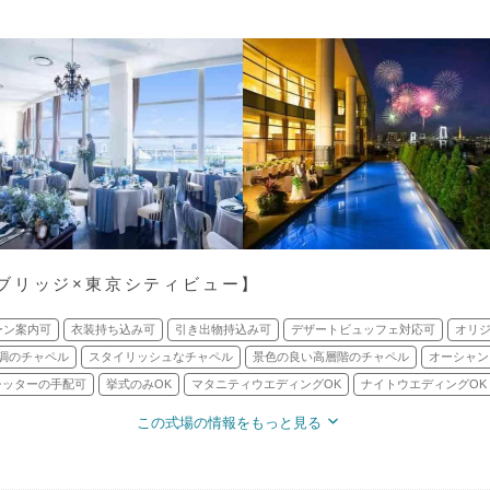
ブリッジ×東京シティビュー】
ーン案内可
衣装持ち込み可
引き出物持込み可
デザートビュッフェ対応可
オリ
調のチャペル
スタイリッシュなチャペル
景色の良い高層階のチャペル
オーシャン
シッターの手配可
挙式のみOK
マタニティウエディングOK
ナイトウエディングOK
この式場の情報をもっと見る