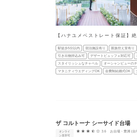
【ハナユメベストレート保証】絶
駅徒歩5分以内
宿泊施設有り
親族控え室有り
引き出物持込み可
デザートビュッフェ対応可
スタイリッシュなチャペル
オーシャンビューの
マタニティウエディングOK
会費制結婚式OK
ザ コルトーナ シーサイド台場
口コミ評価
3.6
お台場・豊洲 (台
オンライ
ン見学可