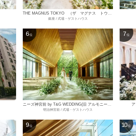
THE MAGNUS TOKYO （ザ マグナス トウキョウ）
銀座 / 式場・ゲストハウス
6
7
位
位
ニーズ神宮前 by T&G WEDDING(旧 アルモニーソルーナ表参道)
ア
明治神宮前 / 式場・ゲストハウス
9
10
位
位