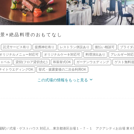
景×絶品料理のおもてなし
託児サービス有り
提携神社有り
レストラン併設あり
後払い相談可
ブライダ
オリジナルメニュー対応可
オリジナルケーキ対応可
料理演出あり
アレルギー対応
チャペル
貸切(フロア貸切含む)
和装挙式OK
ガーデンウエディング
ゲスト無料
ナイトウエディングOK
挙式・披露宴後の二次会利用OK
この式場の情報をもっと見る
場駅) / 式場・ゲストハウス
対応人数: 着席：2名 ～ 80名
東京都港区台場１－７－１ アクアシティお台場 東６
挙式スタイル: 教会式(キリスト教