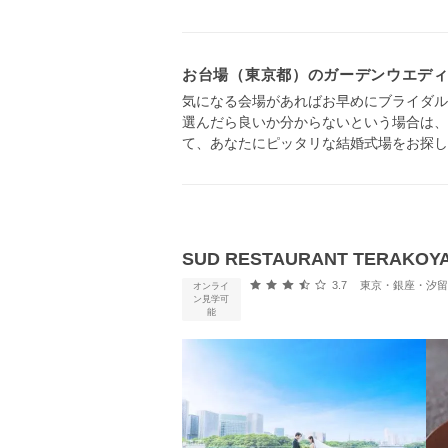
お台場（東京都）のガーデンウエデ
気になる会場があればお早めにブライダル
選んだら良いか分からないという場合は、
て、あなたにピッタリな結婚式場をお探し
SUD RESTAURANT TER
口コミ評価
3.7
東京・銀座・汐留・浜松町・品
オンライ
ン見学可
能