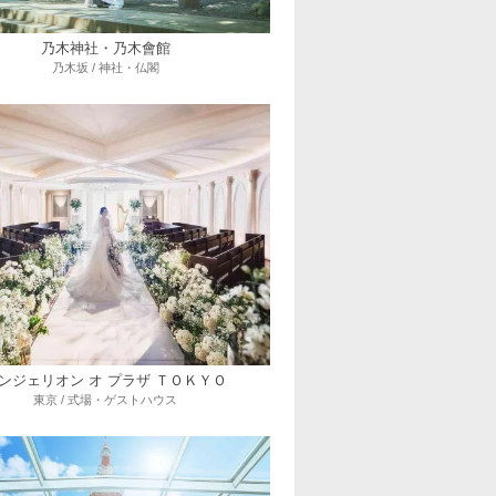
乃木神社・乃木會館
乃木坂 / 神社・仏閣
ンジェリオン オ プラザ ＴＯＫＹＯ
東京 / 式場・ゲストハウス