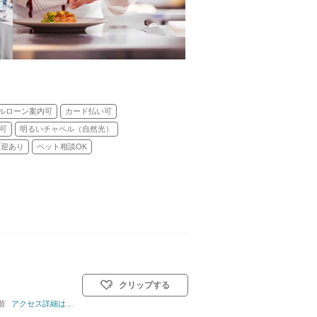
ルローン案内可
カード払い可
可
明るいチャペル（自然光）
送迎あり
ペット相談OK
クリップする
階
式)／人前式
アクセス詳細はこちら