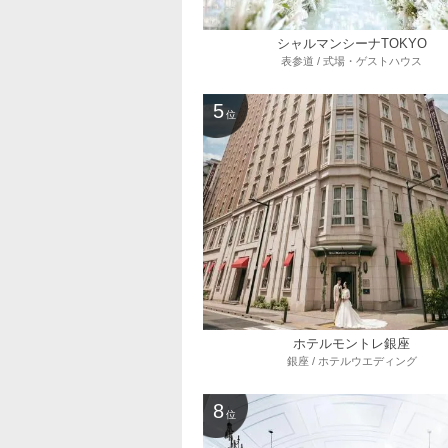
シャルマンシーナTOKYO
表参道 / 式場・ゲストハウス
5
位
ホテルモントレ銀座
銀座 / ホテルウエディング
8
位