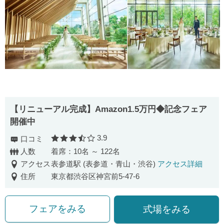
【リニューアル完成】Amazon1.5万円◆記念フェア
開催中
3.9
口コミ
口コミ評価
人数
着席：10名 ～ 122名
アクセス
表参道駅 (表参道・青山・渋谷)
アクセス詳細
住所
東京都渋谷区神宮前5-47-6
フェアをみる
式場をみる