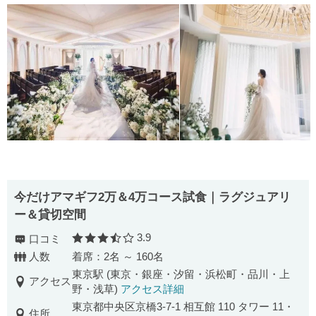
今だけアマギフ2万＆4万コース試食｜ラグジュアリ
ー＆貸切空間
3.9
口コミ
口コミ評価
人数
着席：2名 ～ 160名
東京駅 (東京・銀座・汐留・浜松町・品川・上
アクセス
野・浅草)
アクセス詳細
東京都中央区京橋3-7-1 相互館 110 タワー 11・
住所