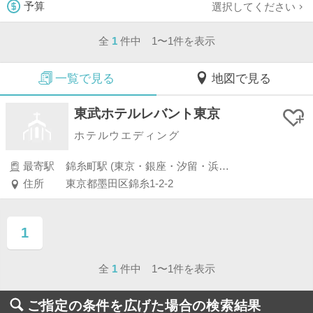
選択してください
予算
全
1
件中 1〜1件を表示
一覧で見る
地図で見る
東武ホテルレバント東京
ホテルウエディング
最寄駅
錦糸町駅 (東京・銀座・汐留・浜松町・品川・上野・浅草)
住所
東京都墨田区錦糸1-2-2
1
ページ目
全
1
件中 1〜1件を表示
ご指定の条件を広げた場合の検索結果