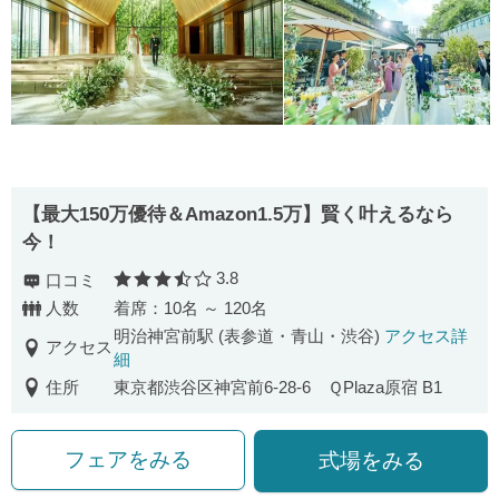
【最⼤150万優待＆Amazon1.5万】賢く叶えるなら
今！
3.8
口コミ
口コミ評価
人数
着席：10名 ～ 120名
明治神宮前駅 (表参道・青山・渋谷)
アクセス詳
アクセス
細
住所
東京都渋谷区神宮前6-28-6 ＱPlaza原宿 B1
フェアをみる
式場をみる