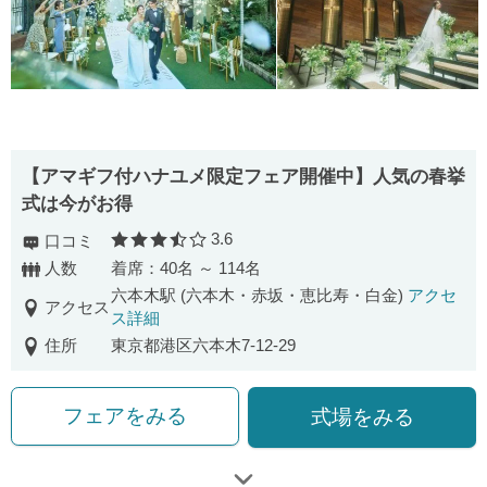
【アマギフ付ハナユメ限定フェア開催中】人気の春挙
式は今がお得
3.6
口コミ
口コミ評価
人数
着席：40名 ～ 114名
六本木駅 (六本木・赤坂・恵比寿・白金)
アクセ
アクセス
ス詳細
住所
東京都港区六本木7-12-29
フェアをみる
式場をみる