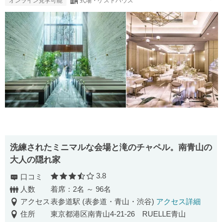
オンライン見学可能
式場・ゲストハウス
洗練されたミニマルな会場と滝のチャペル。南青山の
大人の隠れ家
3.8
口コミ
口コミ評価
人数
着席：2名 ～ 96名
アクセス
表参道駅 (表参道・青山・渋谷)
アクセス詳細
住所
東京都港区南青山4-21-26 RUELLE青山