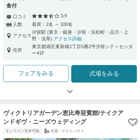
食付
3.9
口コミ
口コミ評価
人数
着席：2名 ～ 100名
汐留駅 (東京・銀座・汐留・浜松町・品川・上
アクセス
野・浅草)
アクセス詳細
東京都港区東新橋1丁目5番2号汐留シティセンタ
住所
ー41F
フェアをみる
式場をみる
ヴィクトリアガーデン恵比寿迎賓館/テイクア
ンドギヴ・ニーズウェディング
オンライン見学可能
式場・ゲストハウス