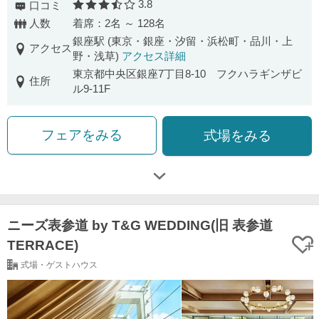
3.8
口コミ
口コミ評価
人数
着席：2名 ～ 128名
銀座駅 (東京・銀座・汐留・浜松町・品川・上
アクセス
野・浅草)
アクセス詳細
東京都中央区銀座7丁目8-10 フクハラギンザビ
住所
ル9-11F
フェアをみる
式場をみる
ニーズ表参道 by T&G WEDDING(旧 表参道
TERRACE)
式場・ゲストハウス