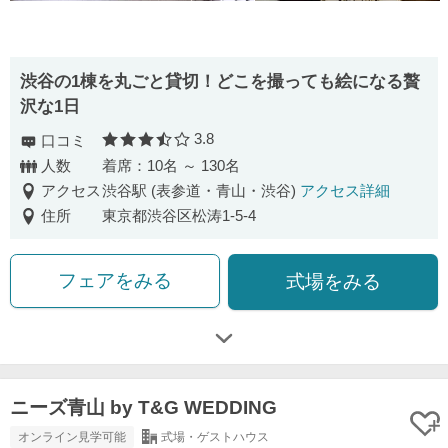
渋⾕の1棟を丸ごと貸切！どこを撮っても絵になる贅
沢な1⽇
3.8
口コミ
口コミ評価
人数
着席：10名 ～ 130名
アクセス
渋谷駅 (表参道・青山・渋谷)
アクセス詳細
住所
東京都渋谷区松涛1-5-4
フェアをみる
式場をみる
ニーズ青山 by T&G WEDDING
オンライン見学可能
式場・ゲストハウス