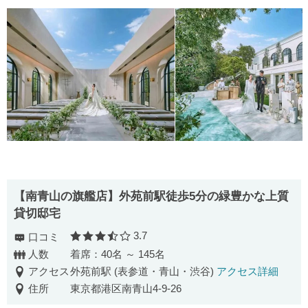
【南⻘⼭の旗艦店】外苑前駅徒歩5分の緑豊かな上質
貸切邸宅
3.7
口コミ
口コミ評価
人数
着席：40名 ～ 145名
アクセス
外苑前駅 (表参道・青山・渋谷)
アクセス詳細
住所
東京都港区南青山4-9-26