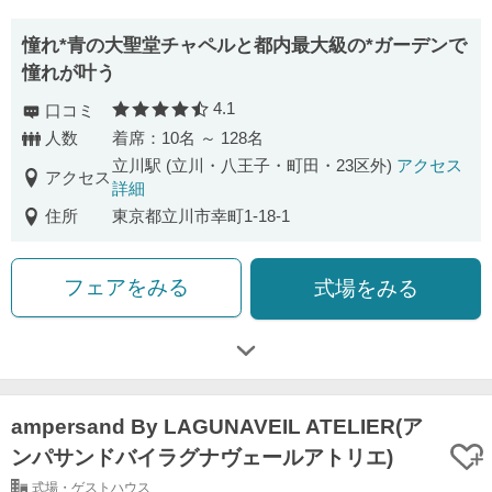
憧れ*青の大聖堂チャペルと都内最大級の*ガーデンで
憧れが叶う
4.1
口コミ
口コミ評価
人数
着席：10名 ～ 128名
立川駅 (立川・八王子・町田・23区外)
アクセス
アクセス
詳細
住所
東京都立川市幸町1-18-1
フェアをみる
式場をみる
ampersand By LAGUNAVEIL ATELIER(ア
ンパサンドバイラグナヴェールアトリエ)
式場・ゲストハウス