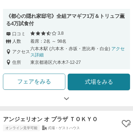
《都心の隠れ家邸宅》全組アマギフ1万＆トリュフ薫
る4万試食付
3.8
口コミ
口コミ評価
人数
着席：2名 ～ 98名
六本木駅 (六本木・赤坂・恵比寿・白金)
アクセ
アクセス
ス詳細
住所
東京都港区六本木7-12-27
フェアをみる
式場をみる
アンジェリオン オ プラザ ＴＯＫＹＯ
オンライン見学可能
式場・ゲストハウス