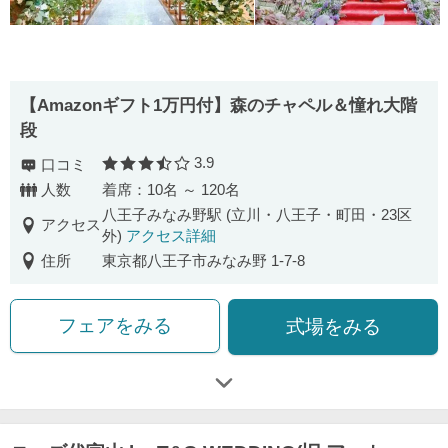
【Amazonギフト1万円付】森のチャペル＆憧れ大階
段
3.9
口コミ
口コミ評価
人数
着席：10名 ～ 120名
八王子みなみ野駅 (立川・八王子・町田・23区
アクセス
外)
アクセス詳細
住所
東京都八王子市みなみ野 1-7-8
フェアをみる
式場をみる