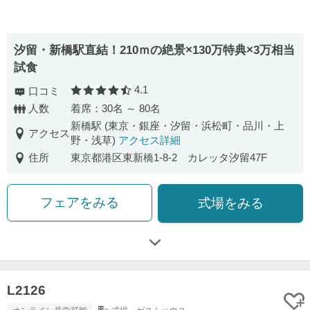
汐留・新橋駅直結！210ｍの絶景×130万特典×3万相当
試食
4.1
口コミ
口コミ評価
人数
着席：30名 ～ 80名
新橋駅 (東京・銀座・汐留・浜松町・品川・上
アクセス
野・浅草)
アクセス詳細
住所
東京都港区東新橋1-8-2 カレッタ汐留47F
フェアをみる
式場をみる
L2126