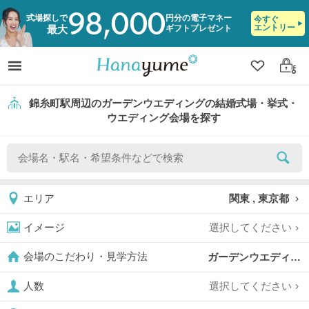
98,000
式場探しで
円分の電子マネー
今すぐ
エントリー
ギフトプレゼント
最大
クリップ
ログ
錦糸町駅周辺のガーデンウエディングの結婚式場・挙式・
ウエディング会場を探す
関東 , 東京都
エリア
選択してください
イメージ
ガーデンウエディング,
会場のこだわり・見学方法
選択してください
人数