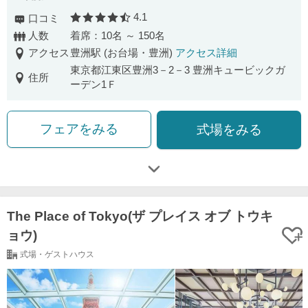
4.1
口コミ
口コミ評価
人数
着席：10名 ～ 150名
アクセス
豊洲駅 (お台場・豊洲)
アクセス詳細
東京都江東区豊洲3－2－3 豊洲キュービックガ
住所
ーデン1Ｆ
フェアをみる
式場をみる
The Place of Tokyo(ザ プレイス オブ トウキ
ョウ)
式場・ゲストハウス