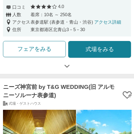
4.0
口コミ
口コミ評価
人数
着席：10名 ～ 250名
アクセス
表参道駅 (表参道・青山・渋谷)
アクセス詳細
住所
東京都港区北青山3－5－30
フェアをみる
式場をみる
ニーズ神宮前 by T&G WEDDING(旧 アルモ
ニーソルーナ表参道)
式場・ゲストハウス