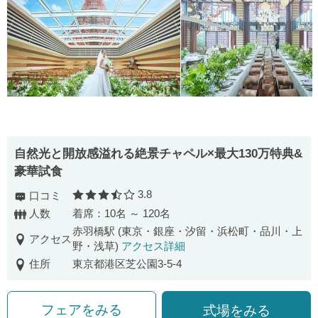
自然光と開放感溢れる絶景チャペル×最大130万特典&
豪華試食
3.8
口コミ
口コミ評価
人数
着席：10名 ～ 120名
赤羽橋駅 (東京・銀座・汐留・浜松町・品川・上
アクセス
野・浅草)
アクセス詳細
住所
東京都港区芝公園3-5-4
フェアをみる
式場をみる