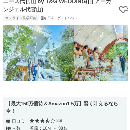
ニーズ代官山 by T&G WEDDING(旧 アーカ
ンジェル代官山)
オンライン見学可能
式場・ゲストハウス
【最⼤150万優待＆Amazon1.5万】賢く叶えるなら
今！
3.8
口コミ
口コミ評価
人数
着席：10名 ～ 98名