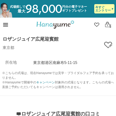
98,000
式場探しで
円分の電子マネー
今すぐ
エントリー
ギフトプレゼント
最大
クリップ
ログ
ロザンジュイア広尾迎賓館
ク
東京都
所在地
東京都港区南麻布5-11-15
※こちらの式場は、現在Hanayumeでは見学・ブライダルフェア予約を承ってお
りません。
※Hanayumeで開催中の
キャンペーン
対象外の式場となります。こちらの式場へ
直接ご予約いただいてもキャンペーンは適用されません。
ロザンジュイア広尾迎賓館の口コミ