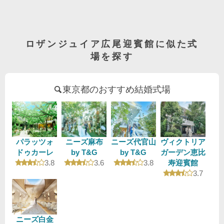
ロザンジュイア広尾迎賓館に似た式
場を探す
東京都のおすすめ結婚式場
パラッツォ
ニーズ麻布
ニーズ代官山
ヴィクトリア
ドゥカーレ
by T&G
by T&G
ガーデン恵比
口コミ評価
口コミ評価
口コミ評価
3.8
3.6
3.8
寿迎賓館
口コミ評
3.7
ニーズ白金