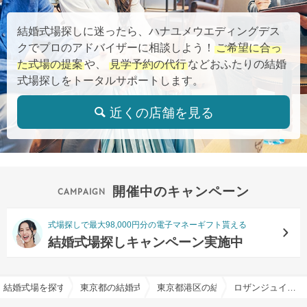
結婚式場探しに迷ったら、ハナユメウエディングデス
クでプロのアドバイザーに相談しよう！
ご希望に合っ
た式場の提案
や、
見学予約の代行
などおふたりの結婚
式場探しをトータルサポートします。
近くの店舗を見る
開催中のキャンペーン
式場探しで最大98,000円分の電子マネーギフト貰える
結婚式場探しキャンペーン実施中
結婚式場を探すならハナユメ
東京都の結婚式場一覧
東京都港区の結婚式場一覧
ロザンジュイア広尾迎賓館で結婚式