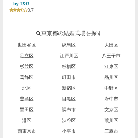
by T&G
口コミ評価
3.7
東京都の結婚式場を探す
世田谷区
練馬区
大田区
足立区
江戸川区
八王子市
杉並区
板橋区
江東区
葛飾区
町田市
品川区
北区
新宿区
中野区
豊島区
目黒区
府中市
墨田区
調布市
文京区
港区
渋谷区
荒川区
西東京市
小平市
三鷹市