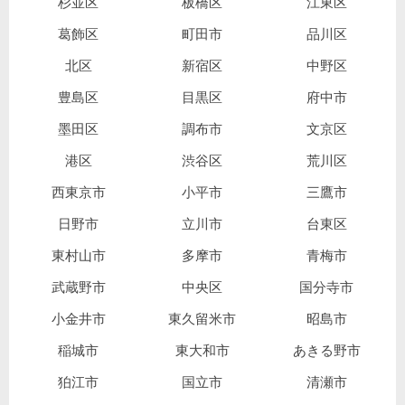
杉並区
板橋区
江東区
葛飾区
町田市
品川区
北区
新宿区
中野区
豊島区
目黒区
府中市
墨田区
調布市
文京区
港区
渋谷区
荒川区
西東京市
小平市
三鷹市
日野市
立川市
台東区
東村山市
多摩市
青梅市
武蔵野市
中央区
国分寺市
小金井市
東久留米市
昭島市
稲城市
東大和市
あきる野市
狛江市
国立市
清瀬市