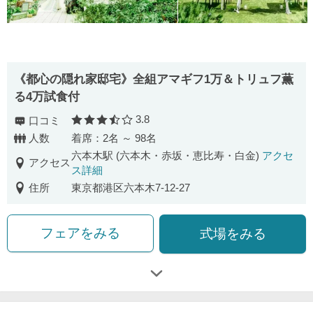
《都心の隠れ家邸宅》全組アマギフ1万＆トリュフ薫
る4万試食付
3.8
口コミ
口コミ評価
人数
着席：2名 ～ 98名
六本木駅 (六本木・赤坂・恵比寿・白金)
アクセ
アクセス
ス詳細
住所
東京都港区六本木7-12-27
フェアをみる
式場をみる