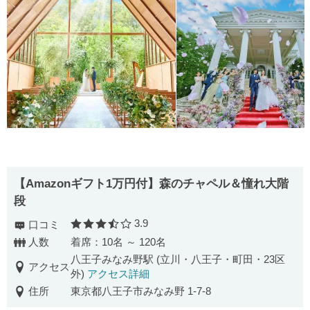
【Amazonギフト1万円付】森のチャペル＆憧れ大階
段
3.9
口コミ
口コミ評価
人数
着席：10名 ～ 120名
八王子みなみ野駅 (立川・八王子・町田・23区
アクセス
外)
アクセス詳細
住所
東京都八王子市みなみ野 1-7-8