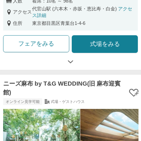
人数
着席：10名 ～ 98名
代官山駅 (六本木・赤坂・恵比寿・白金)
アクセ
アクセス
ス詳細
住所
東京都目黒区青葉台1-4-6
フェアをみる
式場をみる
ニーズ麻布 by T&G WEDDING(旧 麻布迎賓
館)
オンライン見学可能
式場・ゲストハウス