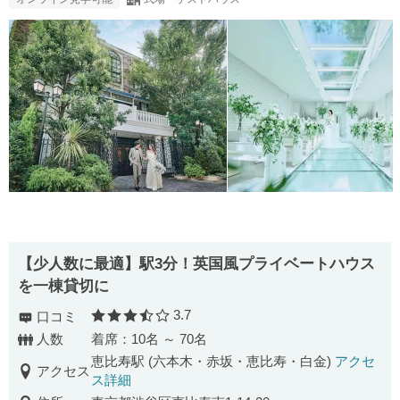
【少人数に最適】駅3分！英国風プライベートハウス
を一棟貸切に
3.7
口コミ
口コミ評価
人数
着席：10名 ～ 70名
恵比寿駅 (六本木・赤坂・恵比寿・白金)
アクセ
アクセス
ス詳細