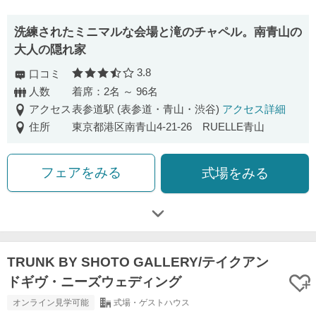
洗練されたミニマルな会場と滝のチャペル。南青山の
大人の隠れ家
3.8
口コミ
口コミ評価
人数
着席：2名 ～ 96名
アクセス
表参道駅 (表参道・青山・渋谷)
アクセス詳細
住所
東京都港区南青山4-21-26 RUELLE青山
フェアをみる
式場をみる
TRUNK BY SHOTO GALLERY/テイクアン
ドギヴ・ニーズウェディング
オンライン見学可能
式場・ゲストハウス