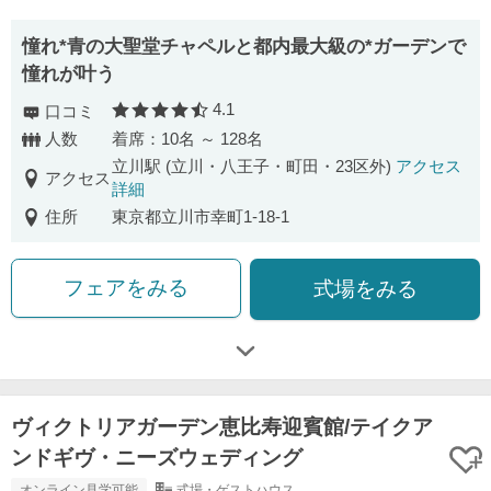
憧れ*青の大聖堂チャペルと都内最大級の*ガーデンで
憧れが叶う
4.1
口コミ
口コミ評価
人数
着席：10名 ～ 128名
立川駅 (立川・八王子・町田・23区外)
アクセス
アクセス
詳細
住所
東京都立川市幸町1-18-1
フェアをみる
式場をみる
ヴィクトリアガーデン恵比寿迎賓館/テイクア
ンドギヴ・ニーズウェディング
オンライン見学可能
式場・ゲストハウス