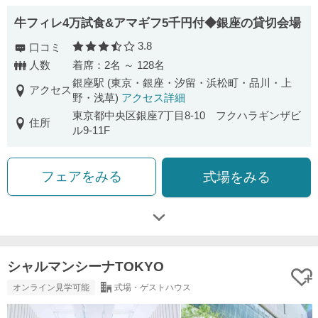
牛フィレ4万試食&アマギフ5千円付◆銀座の貸切会場
3.8
口コミ
口コミ評価
人数
着席：2名 ～ 128名
銀座駅 (東京・銀座・汐留・浜松町・品川・上
アクセス
野・浅草)
アクセス詳細
東京都中央区銀座7丁目8-10 フクハラギンザビ
住所
ル9-11F
フェアをみる
式場をみる
シャルマンシーナTOKYO
オンライン見学可能
式場・ゲストハウス