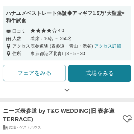
ハナユメベストレート保証◆アマギフ1.5万*大聖堂×
和牛試食
4.0
口コミ
口コミ評価
人数
着席：10名 ～ 250名
アクセス
表参道駅 (表参道・青山・渋谷)
アクセス詳細
住所
東京都港区北青山3－5－30
フェアをみる
式場をみる
ニーズ表参道 by T&G WEDDING(旧 表参道
TERRACE)
式場・ゲストハウス