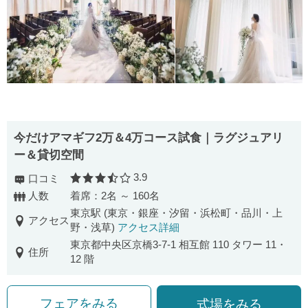
今だけアマギフ2万＆4万コース試食｜ラグジュアリ
ー＆貸切空間
3.9
口コミ
口コミ評価
人数
着席：2名 ～ 160名
東京駅 (東京・銀座・汐留・浜松町・品川・上
アクセス
野・浅草)
アクセス詳細
東京都中央区京橋3-7-1 相互館 110 タワー 11・
住所
12 階
フェアをみる
式場をみる