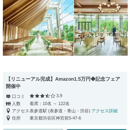
【リニューアル完成】Amazon1.5万円◆記念フェア
開催中
3.9
口コミ
口コミ評価
人数
着席：10名 ～ 122名
アクセス
表参道駅 (表参道・青山・渋谷)
アクセス詳細
住所
東京都渋谷区神宮前5-47-6