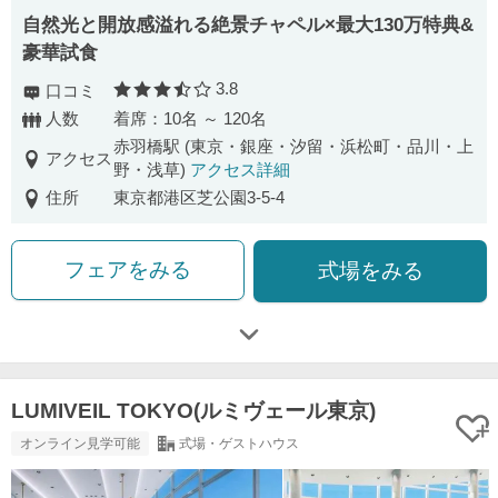
自然光と開放感溢れる絶景チャペル×最大130万特典&
豪華試食
3.8
口コミ
口コミ評価
人数
着席：10名 ～ 120名
赤羽橋駅 (東京・銀座・汐留・浜松町・品川・上
アクセス
野・浅草)
アクセス詳細
住所
東京都港区芝公園3-5-4
フェアをみる
式場をみる
LUMIVEIL TOKYO(ルミヴェール東京)
オンライン見学可能
式場・ゲストハウス