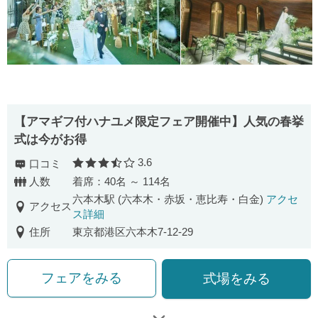
【アマギフ付ハナユメ限定フェア開催中】人気の春挙
式は今がお得
3.6
口コミ
口コミ評価
人数
着席：40名 ～ 114名
六本木駅 (六本木・赤坂・恵比寿・白金)
アクセ
アクセス
ス詳細
住所
東京都港区六本木7-12-29
フェアをみる
式場をみる