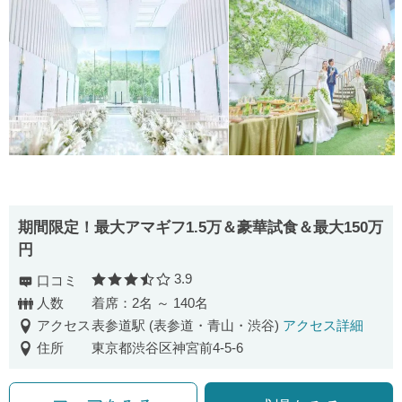
期間限定！最大アマギフ1.5万＆豪華試食＆最大150万
円
3.9
口コミ
口コミ評価
人数
着席：2名 ～ 140名
アクセス
表参道駅 (表参道・青山・渋谷)
アクセス詳細
住所
東京都渋谷区神宮前4-5-6