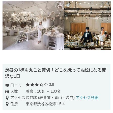
渋⾕の1棟を丸ごと貸切！どこを撮っても絵になる贅
沢な1⽇
3.8
口コミ
口コミ評価
人数
着席：10名 ～ 130名
アクセス
渋谷駅 (表参道・青山・渋谷)
アクセス詳細
住所
東京都渋谷区松涛1-5-4