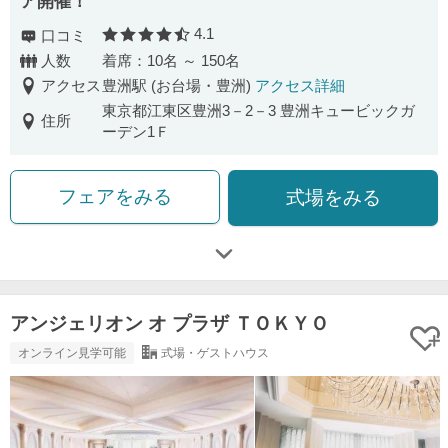
ア開催！
4.1
口コミ
口コミ評価
人数
着席：10名 ～ 150名
アクセス
豊洲駅 (お台場・豊洲)
アクセス詳細
東京都江東区豊洲3－2－3 豊洲キュービックガ
住所
ーデン1Ｆ
フェアをみる
式場をみる
アンジェリオン オ プラザ ＴＯＫＹＯ
オンライン見学可能
式場・ゲストハウス