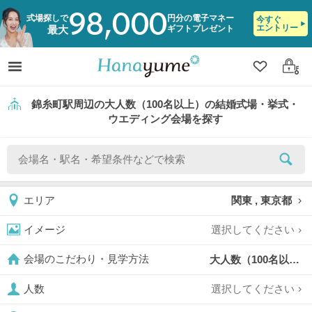
98,000
式場探しで
円分の電子マネー
今すぐ
エントリー
ギフトプレゼント
最大
クリップ
ログ
錦糸町駅周辺の大人数（100名以上）の結婚式場・挙式・
ウエディング会場を探す
関東 , 東京都
エリア
選択してください
イメージ
大人数（100名以上）,
会場のこだわり・見学方法
選択してください
人数