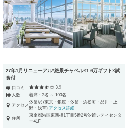
27年1月リニューアル*絶景チャペル×1.6万ギフト×試
食付
3.9
口コミ
口コミ評価
人数
着席：2名 ～ 100名
汐留駅 (東京・銀座・汐留・浜松町・品川・上
アクセス
野・浅草)
アクセス詳細
東京都港区東新橋1丁目5番2号汐留シティセンタ
住所
ー41F