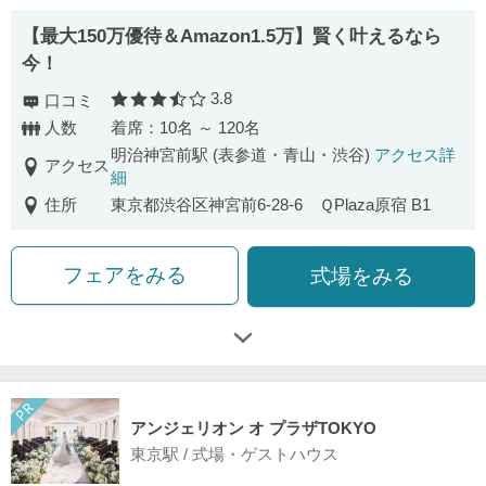
【最⼤150万優待＆Amazon1.5万】賢く叶えるなら
今！
3.8
口コミ
口コミ評価
人数
着席：10名 ～ 120名
明治神宮前駅 (表参道・青山・渋谷)
アクセス詳
アクセス
細
住所
東京都渋谷区神宮前6-28-6 ＱPlaza原宿 B1
フェアをみる
式場をみる
アンジェリオン オ プラザTOKYO
東京駅 / 式場・ゲストハウス