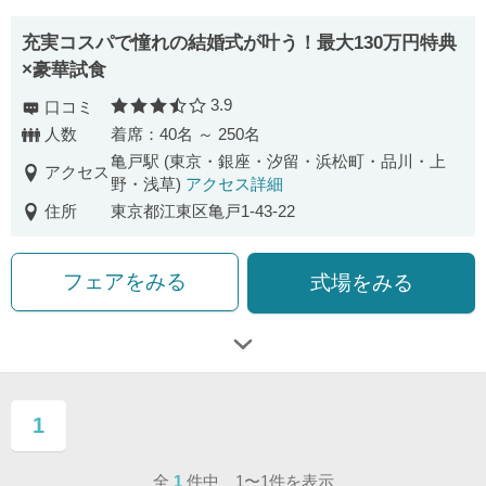
充実コスパで憧れの結婚式が叶う！最大130万円特典
×豪華試食
3.9
口コミ
口コミ評価
人数
着席：40名 ～ 250名
亀戸駅 (東京・銀座・汐留・浜松町・品川・上
アクセス
野・浅草)
アクセス詳細
住所
東京都江東区亀戸1-43-22
フェアをみる
式場をみる
1
ページ目
全
1
件中 1〜1件を表示