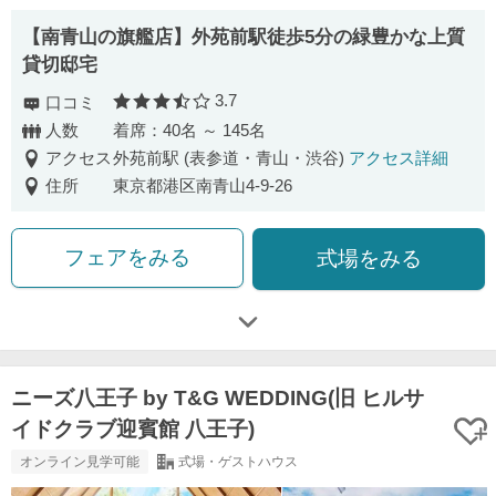
【南⻘⼭の旗艦店】外苑前駅徒歩5分の緑豊かな上質
貸切邸宅
3.7
口コミ
口コミ評価
人数
着席：40名 ～ 145名
アクセス
外苑前駅 (表参道・青山・渋谷)
アクセス詳細
住所
東京都港区南青山4-9-26
フェアをみる
式場をみる
ニーズ八王子 by T&G WEDDING(旧 ヒルサ
イドクラブ迎賓館 八王子)
オンライン見学可能
式場・ゲストハウス