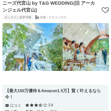
ニーズ代官山 by T&G WEDDING(旧 アーカ
ンジェル代官山)
オンライン見学可能
式場・ゲストハウス
【最⼤150万優待＆Amazon1.5万】賢く叶えるなら
今！
3.8
口コミ
口コミ評価