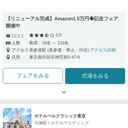
【リニューアル完成】Amazon1.5万円◆記念フェア
開催中
3.9
口コミ
口コミ評価
人数
着席：10名 ～ 122名
アクセス
表参道駅 (表参道・青山・渋谷)
アクセス詳細
住所
東京都渋谷区神宮前5-47-6
フェアをみる
式場をみる
ホテルベルクラシック東京
大塚駅 / ホテルウエディング