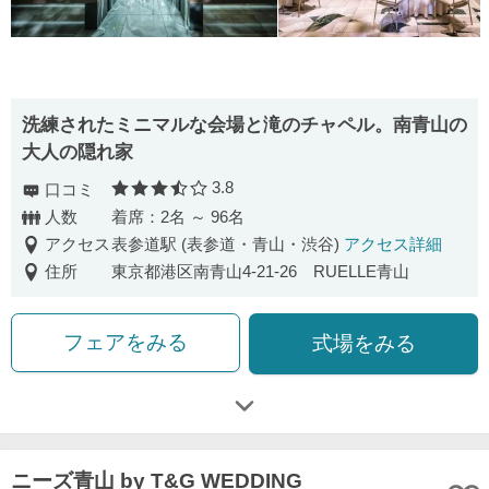
洗練されたミニマルな会場と滝のチャペル。南青山の
大人の隠れ家
3.8
口コミ
口コミ評価
人数
着席：2名 ～ 96名
アクセス
表参道駅 (表参道・青山・渋谷)
アクセス詳細
住所
東京都港区南青山4-21-26 RUELLE青山
フェアをみる
式場をみる
ニーズ青山 by T&G WEDDING