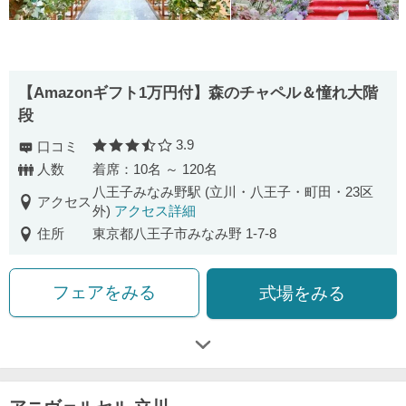
【Amazonギフト1万円付】森のチャペル＆憧れ大階
段
3.9
口コミ
口コミ評価
人数
着席：10名 ～ 120名
八王子みなみ野駅 (立川・八王子・町田・23区
アクセス
外)
アクセス詳細
住所
東京都八王子市みなみ野 1-7-8
フェアをみる
式場をみる