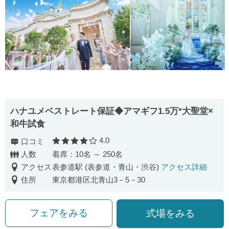
ハナユメベストレート保証◆アマギフ1.5万*大聖堂×
和牛試食
4.0
口コミ
口コミ評価
人数
着席：10名 ～ 250名
アクセス
表参道駅 (表参道・青山・渋谷)
アクセス詳細
住所
東京都港区北青山3－5－30
フェアをみる
式場をみる