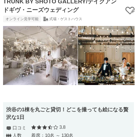
TRUNK BY SHOTO GALLERY/テイクアン
ドギヴ・ニーズウェディング
オンライン見学可能
式場・ゲストハウス
渋⾕の1棟を丸ごと貸切！どこを撮っても絵になる贅
沢な1⽇
3.8
口コミ
口コミ評価
人数
着席：10名 ～ 130名