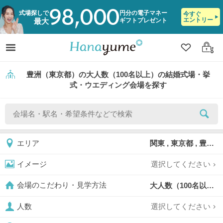
98,000
式場探しで
円分の電子マネー
今すぐ
エントリー
ギフトプレゼント
最大
クリップ
ログ
豊洲（東京都）の大人数（100名以上）の結婚式場・挙
式・ウエディング会場を探す
関東 , 東京都 , 豊洲
エリア
選択してください
イメージ
大人数（100名以上）,
会場のこだわり・見学方法
選択してください
人数