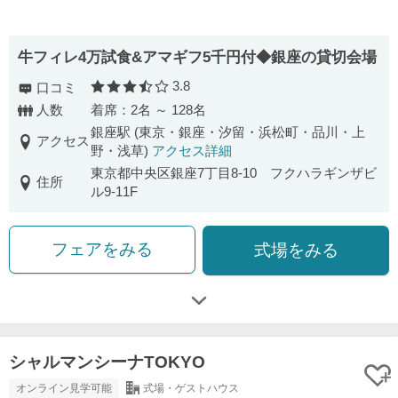
牛フィレ4万試食&アマギフ5千円付◆銀座の貸切会場
3.8
口コミ
口コミ評価
人数
着席：2名 ～ 128名
銀座駅 (東京・銀座・汐留・浜松町・品川・上
アクセス
野・浅草)
アクセス詳細
東京都中央区銀座7丁目8-10 フクハラギンザビ
住所
ル9-11F
フェアをみる
式場をみる
シャルマンシーナTOKYO
オンライン見学可能
式場・ゲストハウス