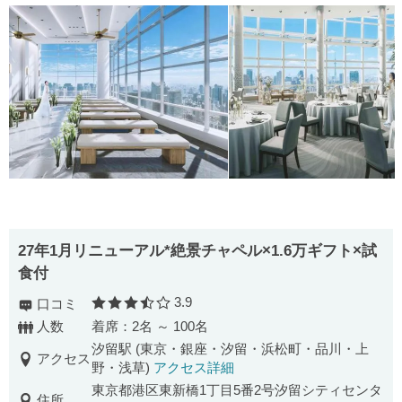
27年1月リニューアル*絶景チャペル×1.6万ギフト×試
食付
3.9
口コミ
口コミ評価
人数
着席：2名 ～ 100名
汐留駅 (東京・銀座・汐留・浜松町・品川・上
アクセス
野・浅草)
アクセス詳細
東京都港区東新橋1丁目5番2号汐留シティセンタ
住所