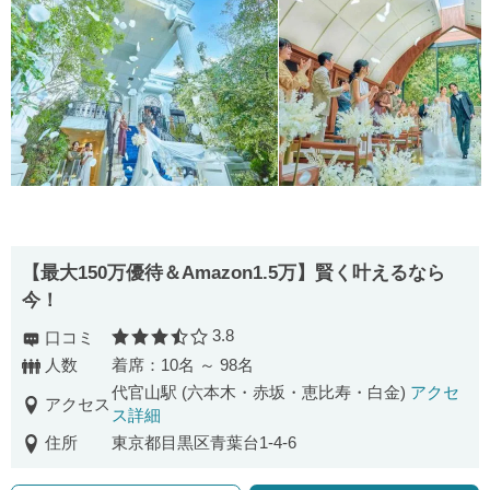
【最⼤150万優待＆Amazon1.5万】賢く叶えるなら
今！
3.8
口コミ
口コミ評価
人数
着席：10名 ～ 98名
代官山駅 (六本木・赤坂・恵比寿・白金)
アクセ
アクセス
ス詳細
住所
東京都目黒区青葉台1-4-6