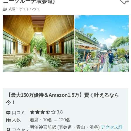
ニーソルーナ表参道)
式場・ゲストハウス
【最⼤150万優待＆Amazon1.5万】賢く叶えるなら
今！
3.8
口コミ
口コミ評価
人数
着席：10名 ～ 120名
明治神宮前駅 (表参道・青山・渋谷)
アクセス詳
アクセス