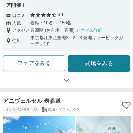
ア開催！
4.1
口コミ
口コミ評価
人数
着席：10名 ～ 150名
アクセス
豊洲駅 (お台場・豊洲)
アクセス詳細
東京都江東区豊洲3－2－3 豊洲キュービックガ
住所
ーデン1Ｆ
フェアをみる
式場をみる
アニヴェルセル 表参道
オンライン見学可能
式場・ゲストハウス