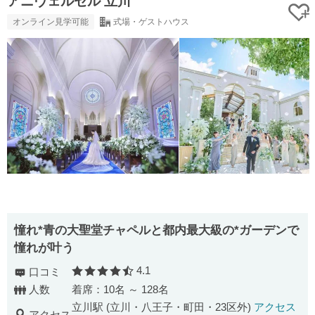
アニヴェルセル 立川
オンライン見学可能
式場・ゲストハウス
憧れ*青の大聖堂チャペルと都内最大級の*ガーデンで
憧れが叶う
4.1
口コミ
口コミ評価
人数
着席：10名 ～ 128名
立川駅 (立川・八王子・町田・23区外)
アクセス
アクセス