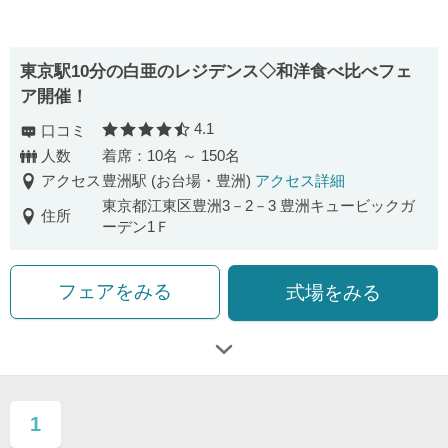
東京駅10分の白亜のレジデンス◇和洋食べ比べフェ
ア開催！
4.1
口コミ
口コミ評価
人数
着席：10名 ～ 150名
アクセス
豊洲駅 (お台場・豊洲)
アクセス詳細
東京都江東区豊洲3－2－3 豊洲キュービックガ
住所
ーデン1Ｆ
フェアをみる
式場をみる
1