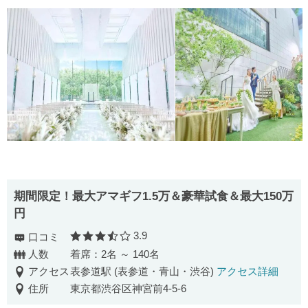
期間限定！最大アマギフ1.5万＆豪華試食＆最大150万
円
3.9
口コミ
口コミ評価
人数
着席：2名 ～ 140名
アクセス
表参道駅 (表参道・青山・渋谷)
アクセス詳細
住所
東京都渋谷区神宮前4-5-6