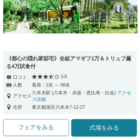
《都心の隠れ家邸宅》全組アマギフ1万＆トリュフ薫
る4万試食付
3.8
口コミ
口コミ評価
人数
着席：2名 ～ 98名
六本木駅 (六本木・赤坂・恵比寿・白金)
アクセ
アクセス
ス詳細
住所
東京都港区六本木7-12-27
フェアをみる
式場をみる