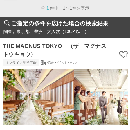
ページ目
全
1
件中 1〜1件を表示
ご指定の条件を広げた場合の検索結果
関東
東京都
豊洲
大人数（100名以上）
THE MAGNUS TOKYO （ザ マグナス
トウキョウ）
オンライン見学可能
式場・ゲストハウス