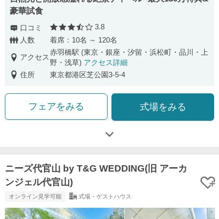
豪華試食
3.8
口コミ
口コミ評価
人数
着席：10名 ～ 120名
赤羽橋駅 (東京・銀座・汐留・浜松町・品川・上
アクセス
野・浅草)
アクセス詳細
住所
東京都港区芝公園3-5-4
フェアをみる
式場をみる
ニーズ代官山 by T&G WEDDING(旧 アーカ
ンジェル代官山)
オンライン見学可能
式場・ゲストハウス