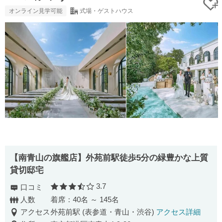
オンライン見学可能
式場・ゲストハウス
【南⻘⼭の旗艦店】外苑前駅徒歩5分の緑豊かな上質
貸切邸宅
3.7
口コミ
口コミ評価
人数
着席：40名 ～ 145名
アクセス
外苑前駅 (表参道・青山・渋谷)
アクセス詳細