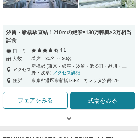
汐留・新橋駅直結！210ｍの絶景×130万特典×3万相当
試食
4.1
口コミ
口コミ評価
人数
着席：30名 ～ 80名
新橋駅 (東京・銀座・汐留・浜松町・品川・上
アクセス
野・浅草)
アクセス詳細
住所
東京都港区東新橋1-8-2 カレッタ汐留47F
フェアをみる
式場をみる