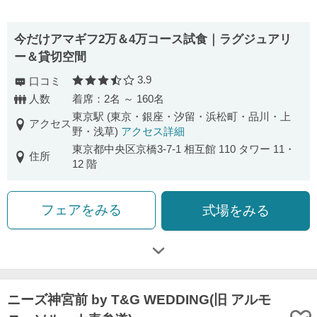
今だけアマギフ2万＆4万コース試食｜ラグジュアリ
ー＆貸切空間
3.9
口コミ
口コミ評価
人数
着席：2名 ～ 160名
東京駅 (東京・銀座・汐留・浜松町・品川・上
アクセス
野・浅草)
アクセス詳細
東京都中央区京橋3-7-1 相互館 110 タワー 11・
住所
12 階
フェアをみる
式場をみる
ニーズ神宮前 by T&G WEDDING(旧 アルモ