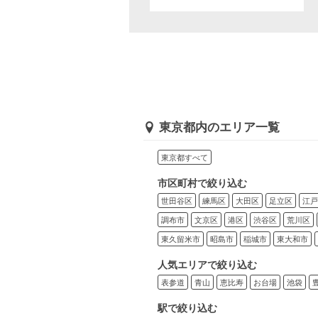
東京都内のエリア一覧
東京都すべて
市区町村で絞り込む
世田谷区
練馬区
大田区
足立区
江戸
調布市
文京区
港区
渋谷区
荒川区
東久留米市
昭島市
稲城市
東大和市
人気エリアで絞り込む
表参道
青山
恵比寿
お台場
池袋
駅で絞り込む