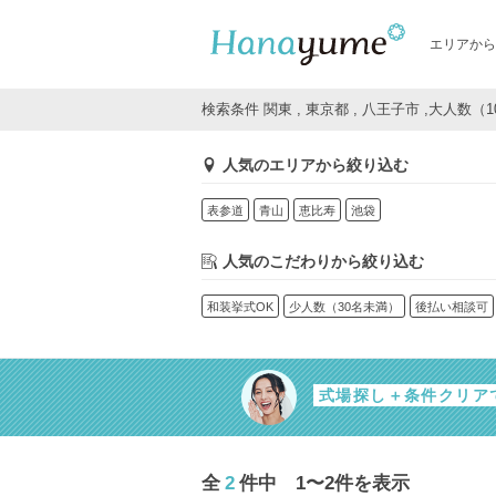
エリアから
検索条件 関東 , 東京都 , 八王子市 ,大人数（
人気のエリアから絞り込む
表参道
青山
恵比寿
池袋
人気のこだわりから絞り込む
和装挙式OK
少人数（30名未満）
後払い相談可
式場探し＋条件クリア
全
2
件中 1〜2件を表示