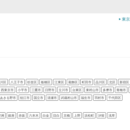
東京
川区
八王子市
杉並区
板橋区
江東区
葛飾区
町田市
品川区
北区
新宿区
西東京市
小平市
三鷹市
日野市
立川市
台東区
東村山市
多摩市
青梅市
あきる野市
狛江市
国立市
清瀬市
武蔵村山市
福生市
羽村市
千代田区
豊洲
銀座
赤坂
六本木
白金
目白
京橋
上野
浜松町
汐留
浅草