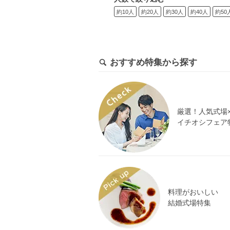
約10人
約20人
約30人
約40人
約50
おすすめ特集から探す
厳選！人気式場
イチオシフェア
料理がおいしい
結婚式場特集