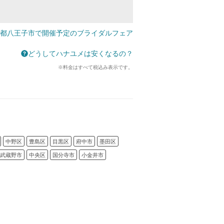
都八王子市で開催予定のブライダルフェア
どうしてハナユメは安くなるの？
※料金はすべて税込み表示です。
中野区
豊島区
目黒区
府中市
墨田区
武蔵野市
中央区
国分寺市
小金井市