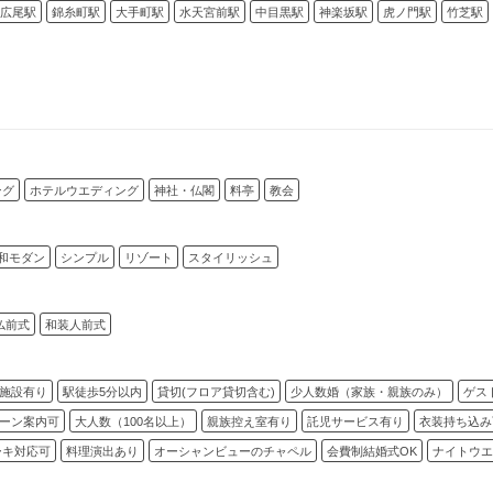
広尾駅
錦糸町駅
大手町駅
水天宮前駅
中目黒駅
神楽坂駅
虎ノ門駅
竹芝駅
ング
ホテルウエディング
神社・仏閣
料亭
教会
和モダン
シンプル
リゾート
スタイリッシュ
仏前式
和装人前式
施設有り
駅徒歩5分以内
貸切(フロア貸切含む)
少人数婚（家族・親族のみ）
ゲス
ーン案内可
大人数（100名以上）
親族控え室有り
託児サービス有り
衣装持ち込み
ーキ対応可
料理演出あり
オーシャンビューのチャペル
会費制結婚式OK
ナイトウエ