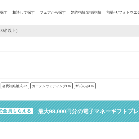
探す
相談して探す
フェアから探す
婚約指輪/結婚指輪
前撮り/フォトウエ
100名以上）
会費制結婚式OK
ガーデンウェディングOK
挙式のみOK
最大98,000円分の電子マネーギフトプ
で全員もらえる