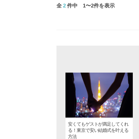
全
2
件中 1〜2件を表示
安くてもゲストが満足してくれ
る！東京で安い結婚式を叶える
方法