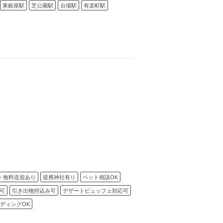
東銀座駅
芝公園駅
台場駅
有楽町駅
ト無料送迎あり
提携神社有り
ペット相談OK
可
引き出物持込み可
デザートビュッフェ対応可
ディングOK