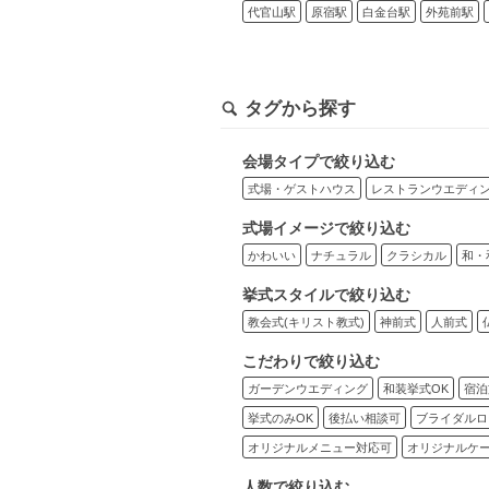
代官山駅
原宿駅
白金台駅
外苑前駅
タグから探す
会場タイプで絞り込む
式場・ゲストハウス
レストランウエディ
式場イメージで絞り込む
かわいい
ナチュラル
クラシカル
和・
挙式スタイルで絞り込む
教会式(キリスト教式)
神前式
人前式
こだわりで絞り込む
ガーデンウエディング
和装挙式OK
宿泊
挙式のみOK
後払い相談可
ブライダルロ
オリジナルメニュー対応可
オリジナルケ
人数で絞り込む