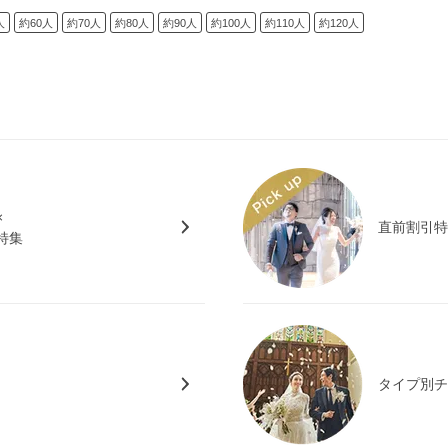
人
約60人
約70人
約80人
約90人
約100人
約110人
約120人
×
直前割引
特集
タイプ別