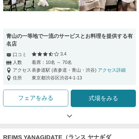
青山の一等地で一流のサービスとお料理を提供する有
名店
3.4
口コミ
口コミ評価
人数
着席：10名 ～ 70名
アクセス
表参道駅 (表参道・青山・渋谷)
アクセス詳細
住所
東京都渋谷区渋谷4-1-13
フェアをみる
式場をみる
REIMS YANAGIDATE（ランス ヤナギダ