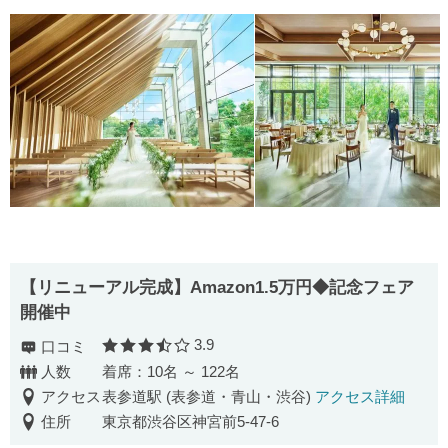
【リニューアル完成】Amazon1.5万円◆記念フェア
開催中
3.9
口コミ
口コミ評価
人数
着席：10名 ～ 122名
アクセス
表参道駅 (表参道・青山・渋谷)
アクセス詳細
住所
東京都渋谷区神宮前5-47-6