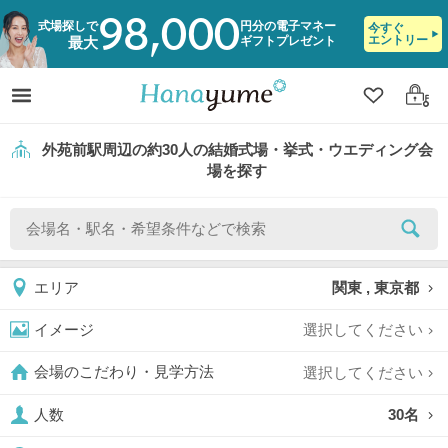
98,000
式場探しで
円分の電子マネー
今すぐ
エントリー
ギフトプレゼント
最大
クリップ
ログ
外苑前駅周辺の約30人の結婚式場・挙式・ウエディング会
場を探す
関東 , 東京都
エリア
選択してください
イメージ
選択してください
会場のこだわり・見学方法
30名
人数