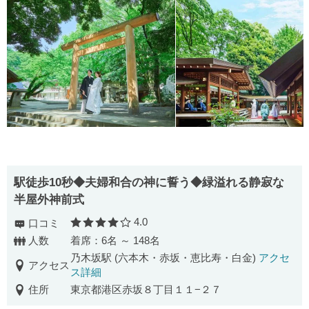
駅徒歩10秒◆夫婦和合の神に誓う◆緑溢れる静寂な
半屋外神前式
4.0
口コミ
口コミ評価
人数
着席：6名 ～ 148名
乃木坂駅 (六本木・赤坂・恵比寿・白金)
アクセ
アクセス
ス詳細
住所
東京都港区赤坂８丁目１１−２７