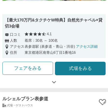
【最大170万円&タクチケW特典】自然光チャペル×貸
切3会場
4.1
口コミ
口コミ評価
人数
着席：30名 ～ 100名
アクセス
表参道駅 (表参道・青山・渋谷)
アクセス詳細
住所
東京都港区南青山6丁目1番地16
フェアをみる
式場をみる
ルシェルブラン表参道
式場・ゲストハウス