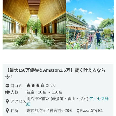
【最⼤150万優待＆Amazon1.5万】賢く叶えるなら
今！
3.8
口コミ
口コミ評価
人数
着席：10名 ～ 120名
明治神宮前駅 (表参道・青山・渋谷)
アクセス詳
アクセス
細
住所
東京都渋谷区神宮前6-28-6 ＱPlaza原宿 B1