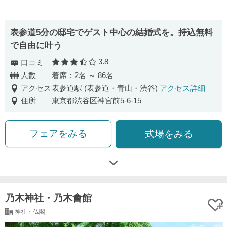
表参道5分の邸宅でゲスト中心の結婚式を。持込無料
で自由に叶う
3.8
口コミ
口コミ評価
人数
着席：2名 ～ 86名
アクセス
表参道駅 (表参道・青山・渋谷)
アクセス詳細
住所
東京都渋谷区神宮前5-6-15
フェアをみる
式場をみる
乃木神社・乃木會館
神社・仏閣