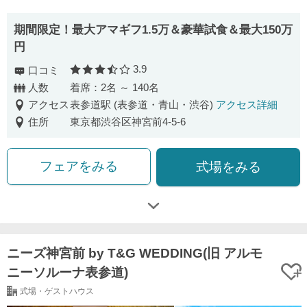
期間限定！最大アマギフ1.5万＆豪華試食＆最大150万
円
3.9
口コミ
口コミ評価
人数
着席：2名 ～ 140名
アクセス
表参道駅 (表参道・青山・渋谷)
アクセス詳細
住所
東京都渋谷区神宮前4-5-6
フェアをみる
式場をみる
ニーズ神宮前 by T&G WEDDING(旧 アルモ
ニーソルーナ表参道)
式場・ゲストハウス