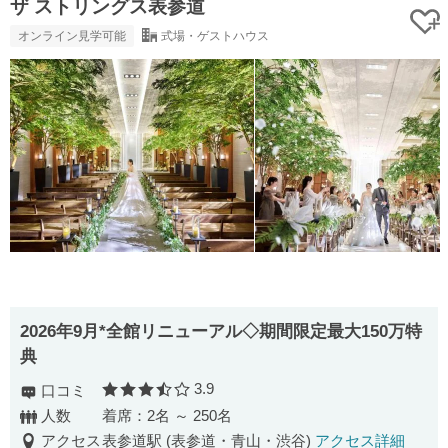
ザ ストリングス表参道
オンライン見学可能
式場・ゲストハウス
2026年9月*全館リニューアル◇期間限定最大150万特
典
3.9
口コミ
口コミ評価
人数
着席：2名 ～ 250名
アクセス
表参道駅 (表参道・青山・渋谷)
アクセス詳細