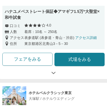
ハナユメベストレート保証◆アマギフ1.5万*大聖堂×
和牛試食
4.0
口コミ
口コミ評価
人数
着席：10名 ～ 250名
アクセス
表参道駅 (表参道・青山・渋谷)
アクセス詳細
住所
東京都港区北青山3－5－30
フェアをみる
式場をみる
ホテルベルクラシック東京
大塚駅 / ホテルウエディング