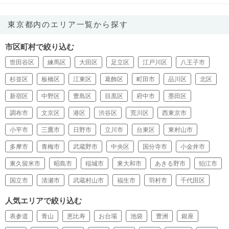
東京都内のエリア一覧から探す
市区町村で絞り込む
世田谷区
練馬区
大田区
足立区
江戸川区
八王子市
杉並区
板橋区
江東区
葛飾区
町田市
品川区
北区
新宿区
中野区
豊島区
目黒区
府中市
墨田区
調布市
文京区
港区
渋谷区
荒川区
西東京市
小平市
三鷹市
日野市
立川市
台東区
東村山市
多摩市
青梅市
武蔵野市
中央区
国分寺市
小金井市
東久留米市
昭島市
稲城市
東大和市
あきる野市
狛江市
国立市
清瀬市
武蔵村山市
福生市
羽村市
千代田区
人気エリアで絞り込む
表参道
青山
恵比寿
お台場
池袋
豊洲
銀座