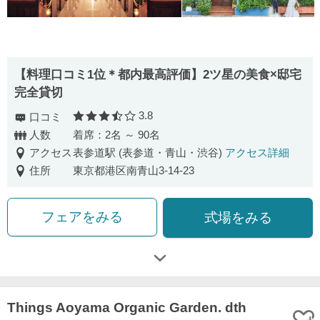
【料理口コミ1位＊都内最高評価】2ツ星の美食×邸宅
完全貸切
3.8
口コミ
口コミ評価
人数
着席：2名 ～ 90名
アクセス
表参道駅 (表参道・青山・渋谷)
アクセス詳細
住所
東京都港区南青山3-14-23
フェアをみる
式場をみる
Things Aoyama Organic Garden. dth