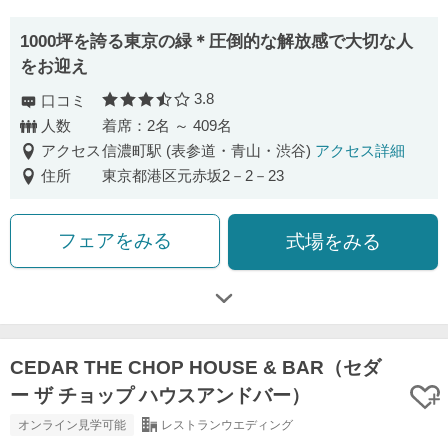
1000坪を誇る東京の緑＊圧倒的な解放感で大切な人
をお迎え
3.8
口コミ
口コミ評価
人数
着席：2名 ～ 409名
アクセス
信濃町駅 (表参道・青山・渋谷)
アクセス詳細
住所
東京都港区元赤坂2－2－23
フェアをみる
式場をみる
CEDAR THE CHOP HOUSE & BAR（セダ
ー ザ チョップ ハウスアンドバー）
オンライン見学可能
レストランウエディング