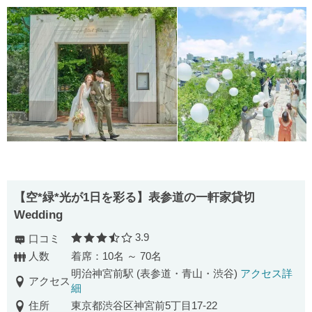
【空*緑*光が1日を彩る】表参道の一軒家貸切
Wedding
3.9
口コミ
口コミ評価
人数
着席：10名 ～ 70名
明治神宮前駅 (表参道・青山・渋谷)
アクセス詳
アクセス
細
住所
東京都渋谷区神宮前5丁目17-22