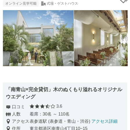
オンライン見学可能
式場・ゲストハウス
「南青山×完全貸切」木のぬくもり溢れるオリジナル
ウエディング
3.6
口コミ
口コミ評価
人数
着席：30名 ～ 110名
アクセス
表参道駅 (表参道・青山・渋谷)
アクセス詳細
住所
東京都港区南青山4丁目10−15