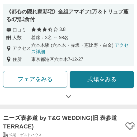
《都心の隠れ家邸宅》全組アマギフ1万＆トリュフ薫
る4万試食付
3.8
口コミ
口コミ評価
人数
着席：2名 ～ 98名
六本木駅 (六本木・赤坂・恵比寿・白金)
アクセ
アクセス
ス詳細
住所
東京都港区六本木7-12-27
フェアをみる
式場をみる
ニーズ表参道 by T&G WEDDING(旧 表参道
TERRACE)
式場・ゲストハウス