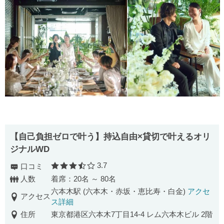
【自己負担ゼロで叶う】持込自由×貸切で叶えるオリ
ジナルWD
3.7
口コミ
口コミ評価
人数
着席：20名 ～ 80名
六本木駅 (六本木・赤坂・恵比寿・白金)
アクセ
アクセス
ス詳細
住所
東京都港区六本木7丁目14-4 レム六本木ビル 2階