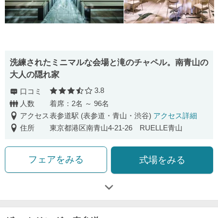
洗練されたミニマルな会場と滝のチャペル。南青山の
大人の隠れ家
3.8
口コミ
口コミ評価
人数
着席：2名 ～ 96名
アクセス
表参道駅 (表参道・青山・渋谷)
アクセス詳細
住所
東京都港区南青山4-21-26 RUELLE青山
フェアをみる
式場をみる