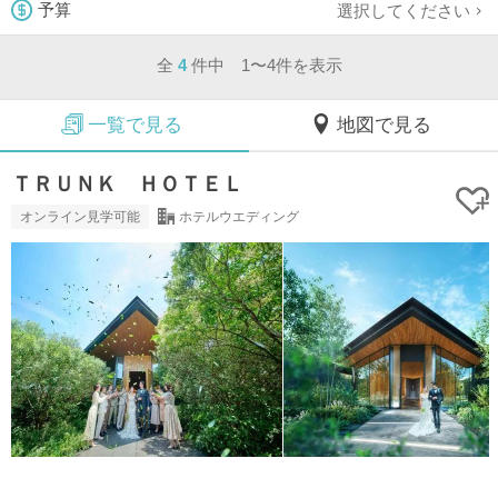
選択してください
予算
全
4
件中 1〜4件を表示
一覧で見る
地図で見る
ＴＲＵＮＫ ＨＯＴＥＬ
オンライン見学可能
ホテルウエディング