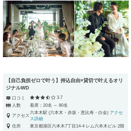
【自己負担ゼロで叶う】持込自由×貸切で叶えるオリ
ジナルWD
3.7
口コミ
口コミ評価
人数
着席：20名 ～ 80名
六本木駅 (六本木・赤坂・恵比寿・白金)
アクセ
アクセス
ス詳細
住所
東京都港区六本木7丁目14-4 レム六本木ビル 2階