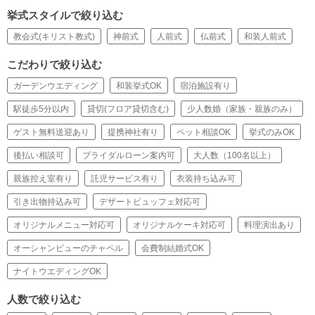
挙式スタイルで絞り込む
教会式(キリスト教式)
神前式
人前式
仏前式
和装人前式
こだわりで絞り込む
ガーデンウエディング
和装挙式OK
宿泊施設有り
駅徒歩5分以内
貸切(フロア貸切含む)
少人数婚（家族・親族のみ）
ゲスト無料送迎あり
提携神社有り
ペット相談OK
挙式のみOK
後払い相談可
ブライダルローン案内可
大人数（100名以上）
親族控え室有り
託児サービス有り
衣装持ち込み可
引き出物持込み可
デザートビュッフェ対応可
オリジナルメニュー対応可
オリジナルケーキ対応可
料理演出あり
オーシャンビューのチャペル
会費制結婚式OK
ナイトウエディングOK
人数で絞り込む