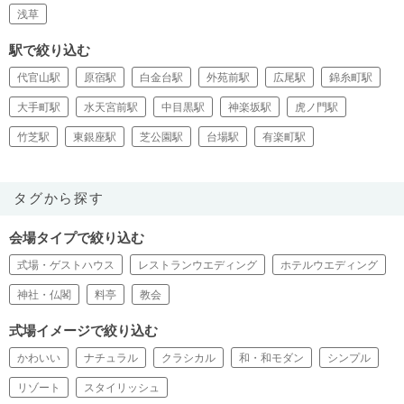
浅草
駅で絞り込む
代官山駅
原宿駅
白金台駅
外苑前駅
広尾駅
錦糸町駅
大手町駅
水天宮前駅
中目黒駅
神楽坂駅
虎ノ門駅
竹芝駅
東銀座駅
芝公園駅
台場駅
有楽町駅
タグから探す
会場タイプで絞り込む
式場・ゲストハウス
レストランウエディング
ホテルウエディング
神社・仏閣
料亭
教会
式場イメージで絞り込む
かわいい
ナチュラル
クラシカル
和・和モダン
シンプル
リゾート
スタイリッシュ