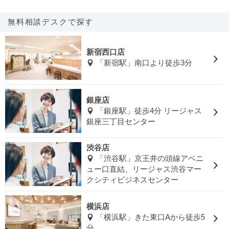
無料相談デスクで探す
新宿西口店
「新宿駅」南口より徒歩3分
銀座店
「銀座駅」徒歩4分 リージャス
銀座三丁目センター
渋谷店
「渋谷駅」京王井の頭線アベニ
ュー口直結、リージャス渋谷マー
クシティビジネスセンター
横浜店
「横浜駅」きた東口Aから徒歩5
分