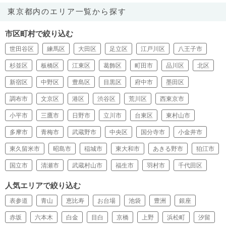
東京都内のエリア一覧から探す
市区町村で絞り込む
世田谷区
練馬区
大田区
足立区
江戸川区
八王子市
杉並区
板橋区
江東区
葛飾区
町田市
品川区
北区
新宿区
中野区
豊島区
目黒区
府中市
墨田区
調布市
文京区
港区
渋谷区
荒川区
西東京市
小平市
三鷹市
日野市
立川市
台東区
東村山市
多摩市
青梅市
武蔵野市
中央区
国分寺市
小金井市
東久留米市
昭島市
稲城市
東大和市
あきる野市
狛江市
国立市
清瀬市
武蔵村山市
福生市
羽村市
千代田区
人気エリアで絞り込む
表参道
青山
恵比寿
お台場
池袋
豊洲
銀座
赤坂
六本木
白金
目白
京橋
上野
浜松町
汐留