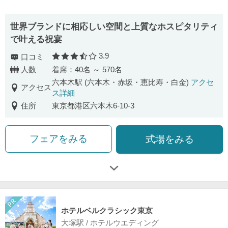
世界ブランドに相応しい空間と上質なホスピタリティ
で叶える祝宴
3.9
口コミ
口コミ評価
人数
着席：40名 ～ 570名
六本木駅 (六本木・赤坂・恵比寿・白金)
アクセ
アクセス
ス詳細
住所
東京都港区六本木6-10-3
フェアをみる
式場をみる
ホテルベルクラシック東京
大塚駅 / ホテルウエディング