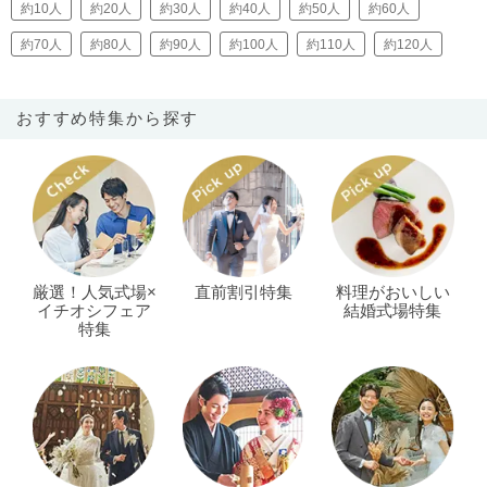
約10人
約20人
約30人
約40人
約50人
約60人
約70人
約80人
約90人
約100人
約110人
約120人
おすすめ特集から探す
厳選！人気式場×
直前割引特集
料理がおいしい
イチオシフェア
結婚式場特集
特集