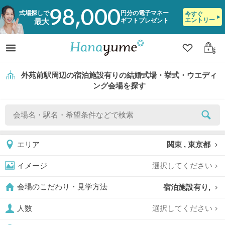
98,000
式場探しで
円分の電子マネー
今すぐ
エントリー
ギフトプレゼント
最大
クリップ
ログ
外苑前駅周辺の宿泊施設有りの結婚式場・挙式・ウエディ
ング会場を探す
関東 , 東京都
エリア
選択してください
イメージ
宿泊施設有り,
会場のこだわり・見学方法
選択してください
人数