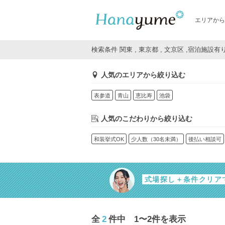
エリアから
検索条件 関東 , 東京都 , 文京区 ,宿泊施設有
人気のエリアから絞り込む
表参道
青山
恵比寿
池袋
人気のこだわりから絞り込む
和装挙式OK
少人数（30名未満）
後払い相談可
式場探し＋条件クリア
全
2
件中 1〜2件を表示