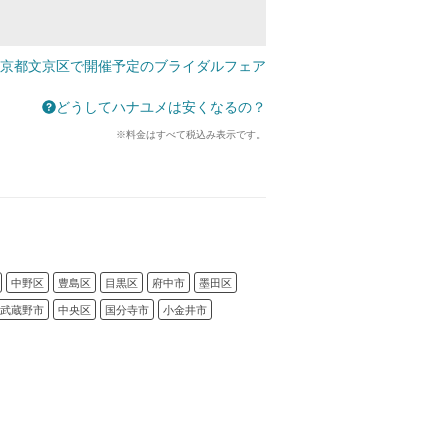
京都文京区で開催予定のブライダルフェア
どうしてハナユメは安くなるの？
※料金はすべて税込み表示です。
中野区
豊島区
目黒区
府中市
墨田区
武蔵野市
中央区
国分寺市
小金井市