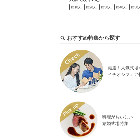
約10人
約20人
約30人
約40人
約50
おすすめ特集から探す
厳選！人気式場
イチオシフェア
料理がおいしい
結婚式場特集