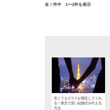
全
2
件中 1〜2件を表示
安くてもゲストが満足してくれ
る！東京で安い結婚式を叶える
方法