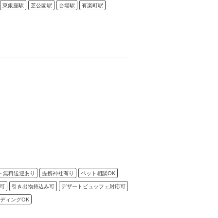
東銀座駅
芝公園駅
台場駅
有楽町駅
ト無料送迎あり
提携神社有り
ペット相談OK
可
引き出物持込み可
デザートビュッフェ対応可
ディングOK