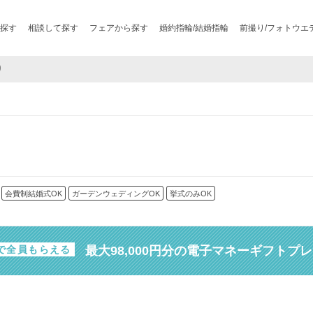
探す
相談して探す
フェアから探す
婚約指輪/結婚指輪
前撮り/フォトウエ
り
会費制結婚式OK
ガーデンウェディングOK
挙式のみOK
最大98,000円分の電子マネーギフトプ
で全員もらえる