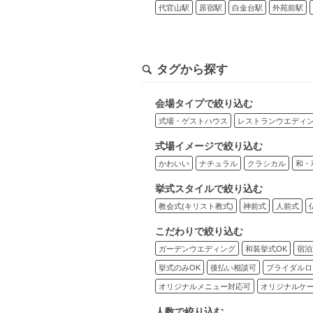
代官山駅
原宿駅
白金台駅
外苑前駅
タグから探す
会場タイプで絞り込む
式場・ゲストハウス
レストランウエディ
式場イメージで絞り込む
かわいい
ナチュラル
クラシカル
和・
挙式スタイルで絞り込む
教会式(キリスト教式)
神前式
人前式
こだわりで絞り込む
ガーデンウエディング
和装挙式OK
宿泊
挙式のみOK
後払い相談可
ブライダルロ
オリジナルメニュー対応可
オリジナルケ
人数で絞り込む