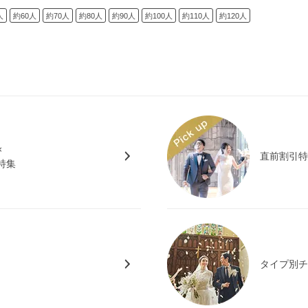
人
約60人
約70人
約80人
約90人
約100人
約110人
約120人
×
直前割引
特集
タイプ別