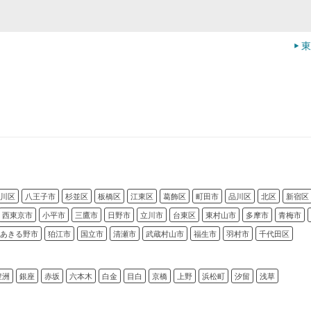
東
川区
八王子市
杉並区
板橋区
江東区
葛飾区
町田市
品川区
北区
新宿区
西東京市
小平市
三鷹市
日野市
立川市
台東区
東村山市
多摩市
青梅市
あきる野市
狛江市
国立市
清瀬市
武蔵村山市
福生市
羽村市
千代田区
豊洲
銀座
赤坂
六本木
白金
目白
京橋
上野
浜松町
汐留
浅草