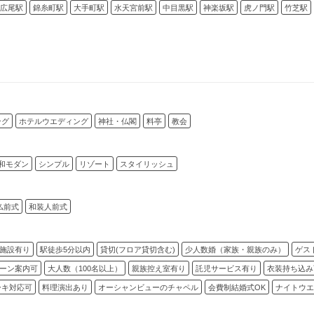
広尾駅
錦糸町駅
大手町駅
水天宮前駅
中目黒駅
神楽坂駅
虎ノ門駅
竹芝駅
ング
ホテルウエディング
神社・仏閣
料亭
教会
和モダン
シンプル
リゾート
スタイリッシュ
仏前式
和装人前式
施設有り
駅徒歩5分以内
貸切(フロア貸切含む)
少人数婚（家族・親族のみ）
ゲス
ーン案内可
大人数（100名以上）
親族控え室有り
託児サービス有り
衣装持ち込み
ーキ対応可
料理演出あり
オーシャンビューのチャペル
会費制結婚式OK
ナイトウエ