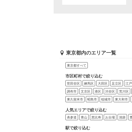
東京都内のエリア一覧
東京都すべて
市区町村で絞り込む
世田谷区
練馬区
大田区
足立区
江戸
調布市
文京区
港区
渋谷区
荒川区
東久留米市
昭島市
稲城市
東大和市
人気エリアで絞り込む
表参道
青山
恵比寿
お台場
池袋
駅で絞り込む