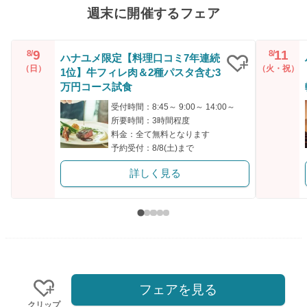
週末に開催するフェア
9
11
8/
8/
ハナユメ限定【料理口コミ7年連続
（日）
（火・祝）
1位】牛フィレ肉＆2種パスタ含む3
クリップ
万円コース試食
受付時間：8:45～ 9:00～ 14:00～
所要時間：3時間程度
料金：全て無料となります
予約受付：8/8(土)まで
詳しく見る
フェアを見る
クリップ