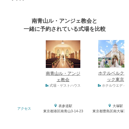
南青山ル・アンジェ教会と
一緒に予約されている式場を比較
式場
ホテルベルクラ
南青山ル・アンジ
ック東京
ェ教会
式場タイプ
式場・ゲストハウス
ホテルウエディ
表参道駅
大塚駅
アクセス
東京都港区南青山3-14-23
東京都豊島区南大塚3－