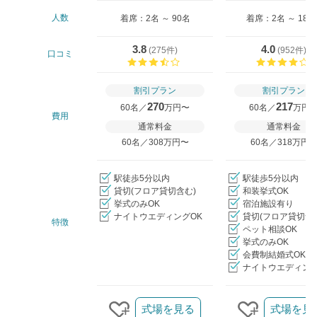
人数
着席：2名 ～ 90名
着席：2名 ～ 180
3.8
4.0
(
275件
)
(
952件
)
口コミ
口コミ評価
割引プラン
割引プラン
270
217
60名／
万円〜
60名／
万円
費用
通常料金
通常料金
60名／308万円〜
60名／318万円
駅徒歩5分以内
駅徒歩5分以内
貸切(フロア貸切含む)
和装挙式OK
挙式のみOK
宿泊施設有り
ナイトウエディングOK
貸切(フロア貸切含
特徴
ペット相談OK
挙式のみOK
会費制結婚式OK
ナイトウエディング
クリップ/詳細を見る
式場を見る
式場を見