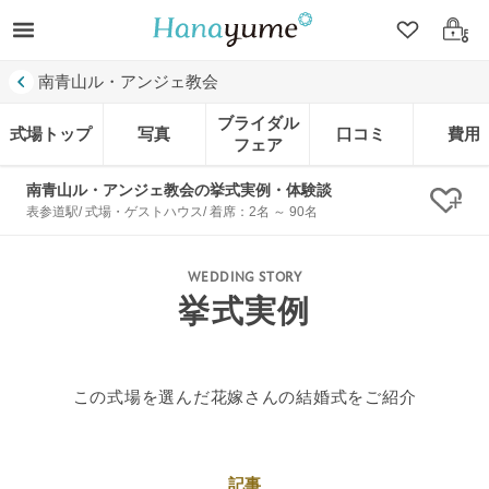
クリップ
ログ
南青山ル・アンジェ教会
ブライダル
式場トップ
写真
口コミ
費用
フェア
南青山ル・アンジェ教会の挙式実例・体験談
クリ
表参道駅/ 式場・ゲストハウス/ 着席：2名 ～ 90名
WEDDING STORY
挙式実例
この式場を選んだ花嫁さんの結婚式をご紹介
記事