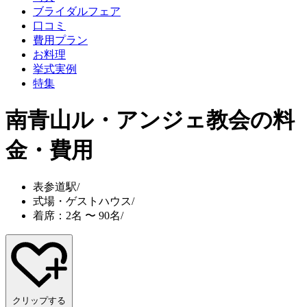
ブライダルフェア
口コミ
費用プラン
お料理
挙式実例
特集
南青山ル・アンジェ教会
の料
金・費用
表参道駅
/
式場・ゲストハウス
/
着席：2名 〜 90名
/
クリップする