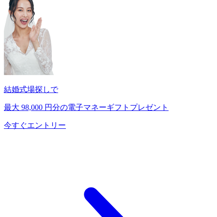
結婚式場探しで
最大
98,000
円分の電子マネーギフトプレゼント
今すぐエントリー