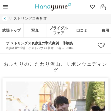
クリップ
ログ
ザ ストリングス表参道
ブライダル
式場トップ
写真
口コミ
費用
フェア
ザ ストリングス表参道の挙式実例・体験談
クリ
表参道駅/ 式場・ゲストハウス/ 着席：2名 ～ 250名
おふたりのこだわり沢山、リボンウェディン
グ