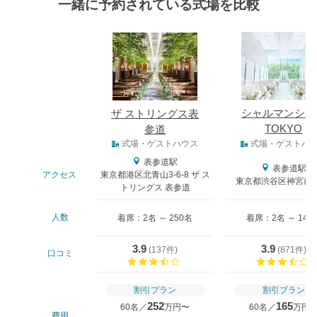
一緒に予約されている式場を比較
式場
シャルマンシー
ザ ストリングス表
TOKYO
参道
式場タイプ
式場・ゲストハウス
式場・ゲストハ
表参道駅
表参道駅
アクセス
東京都港区北青山3-6-8 ザ ス
東京都渋谷区神宮前4-
トリングス 表参道
人数
着席：2名 ～ 250名
着席：2名 ～ 140
3.9
3.9
(
137件
)
(
871件
)
口コミ
口コミ評価
割引プラン
割引プラン
252
165
60名／
万円〜
60名／
万円
費用