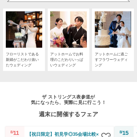
フローリストである
アットホームでお料
アットホームに過ご
新婦がこだわり抜い
理のこだわりいっぱ
すフラワーウェディ
たウェディング
いウェディング
ング
ザ ストリングス表参道が
気になったら、実際に見に行こう！
週末に開催するフェア
11
15
8/
8/
【祝日限定】初見学◎35会場比較×