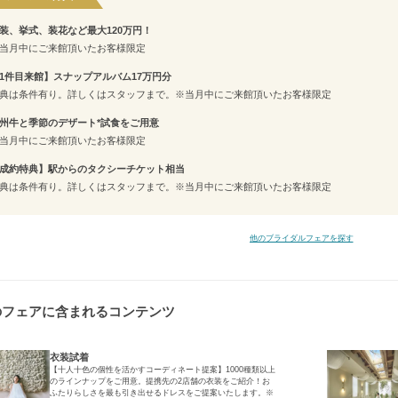
装、挙式、装花など最大120万円！
当月中にご来館頂いたお客様限定
1件目来館】スナップアルバム17万円分
典は条件有り。詳しくはスタッフまで。※当月中にご来館頂いたお客様限定
州牛と季節のデザート*試食をご用意
当月中にご来館頂いたお客様限定
成約特典】駅からのタクシーチケット相当
典は条件有り。詳しくはスタッフまで。※当月中にご来館頂いたお客様限定
他のブライダルフェアを探す
のフェアに含まれるコンテンツ
衣装試着
【十人十色の個性を活かすコーディネート提案】1000種類以上
のラインナップをご用意。提携先の2店舗の衣装をご紹介！お
ふたりらしさを最も引き出せるドレスをご提案いたします。※