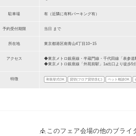
駐車場
有（近隣に有料パーキング有）
予約受付期限
当日 まで
所在地
東京都港区南青山4丁目10−15
アクセス
◆東京メトロ銀座線・半蔵門線・千代田線「表参道駅
◆東京メトロ銀座線「外苑前駅」1a出口より徒歩5
特徴
和装挙式OK
貸切(フロア貸切含む)
ペット相談OK
このフェア会場の他のブライ