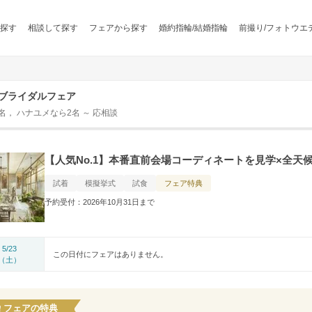
探す
相談して探す
フェアから探す
婚約指輪/結婚指輪
前撮り/フォトウエ
 dthのブライダルフェア
0名， ハナユメなら2名 ～ 応相談
【人気No.1】本番直前会場コーディネートを見学×全天
試着
模擬挙式
試食
フェア特典
予約受付：2026年10月31日まで
5/23
この日付にフェアはありません。
（土）
フェアの特典