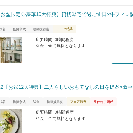
【お盆限定◇豪華10大特典】貸切邸宅で過ごす日×牛フィレ
フェア特典
試着
模擬挙式
模擬披露宴
所要時間: 3時間程度
料金：全て無料となります
残2【お盆12大特典】二人らしいおもてなしの日を提案×豪
フェア特典
試着
模擬挙式
試食
模擬披露宴
受付終了間近
所要時間: 3時間程度
料金：全て無料となります