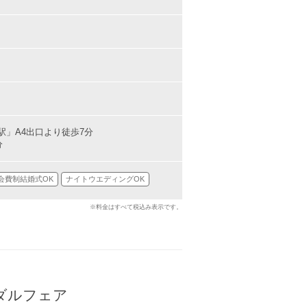
」A4出口より徒歩7分
分
会費制結婚式OK
ナイトウエディングOK
※料金はすべて税込み表示です。
ダルフェア