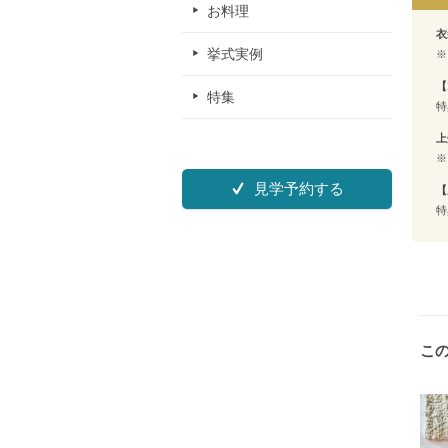
お料理
衣
挙式実例
※
【
特集
特
上
※
見学予約する
【
特
こ