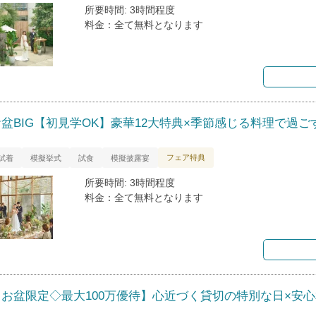
所要時間: 3時間程度
料金：全て無料となります
お盆BIG【初見学OK】豪華12大特典×季節感じる料理で過ご
フェア特典
試着
模擬挙式
試食
模擬披露宴
所要時間: 3時間程度
料金：全て無料となります
【お盆限定◇最大100万優待】心近づく貸切の特別な日×安