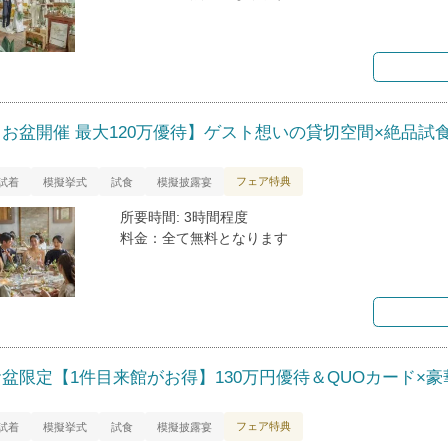
【お盆開催 最大120万優待】ゲスト想いの貸切空間×絶品試
フェア特典
試着
模擬挙式
試食
模擬披露宴
所要時間: 3時間程度
料金：全て無料となります
お盆限定【1件目来館がお得】130万円優待＆QUOカード×豪
フェア特典
試着
模擬挙式
試食
模擬披露宴