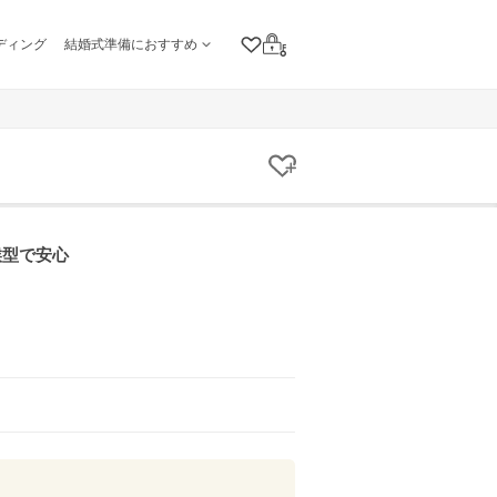
ディング
結婚式準備におすすめ
クリップリスト
ログイン
クリップする
候型で安心