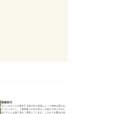
模擬挙式
【シェルタイルの輝き】天窓の光と角度によって色味が変わる
バージンロード。ご新婦様の人生を表すこの道を大切にするた
めゲストとは違う扉をご用意しています。こだわりを重ねた緑