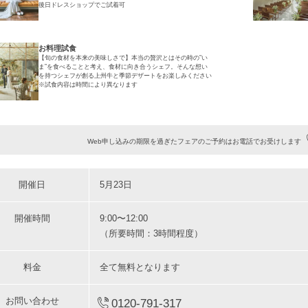
後日ドレスショップでご試着可
お料理試食
【旬の食材を本来の美味しさで】本当の贅沢とはその時の”い
ま”を食べることと考え、食材に向き合うシェフ。そんな想い
を持つシェフが創る上州牛と季節デザートをお楽しみください
※試食内容は時間により異なります
Web申し込みの期限を過ぎたフェアのご予約はお電話でお受けします
開催日
5月23日
開催時間
9:00〜12:00
（所要時間：3時間程度）
料金
全て無料となります
お問い合わせ
0120-791-317