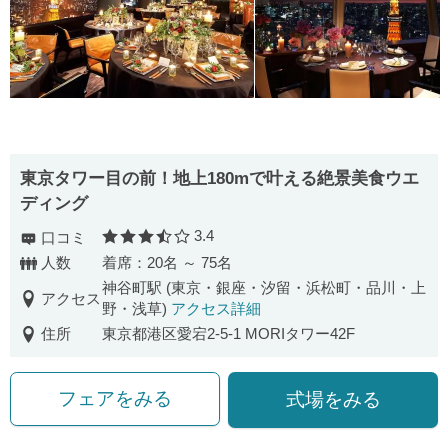
東京タワー目の前！地上180mで叶える絶景美食ウエ
ディング
3.4
口コミ
口コミ評価
人数
着席：20名 ～ 75名
神谷町駅 (東京・銀座・汐留・浜松町・品川・上
アクセス
野・浅草)
アクセス詳細
住所
東京都港区愛宕2-5-1 MORIタワー42F
フェアをみる
式場をみる