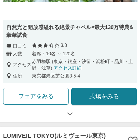
自然光と開放感溢れる絶景チャペル×最大130万特典&
豪華試食
3.8
口コミ
口コミ評価
人数
着席：10名 ～ 120名
赤羽橋駅 (東京・銀座・汐留・浜松町・品川・上
アクセス
野・浅草)
アクセス詳細
住所
東京都港区芝公園3-5-4
フェアをみる
式場をみる
LUMIVEIL TOKYO(ルミヴェール東京)