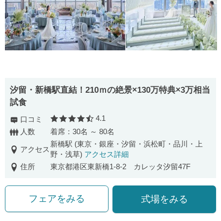
汐留・新橋駅直結！210ｍの絶景×130万特典×3万相当
試食
4.1
口コミ
口コミ評価
人数
着席：30名 ～ 80名
新橋駅 (東京・銀座・汐留・浜松町・品川・上
アクセス
野・浅草)
アクセス詳細
住所
東京都港区東新橋1-8-2 カレッタ汐留47F
フェアをみる
式場をみる