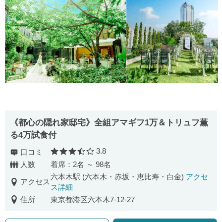
《都心の隠れ家邸宅》全組アマギフ1万＆トリュフ薫
る4万試食付
3.8
口コミ
口コミ評価
人数
着席：2名 ～ 98名
六本木駅 (六本木・赤坂・恵比寿・白金)
アクセ
アクセス
ス詳細
住所
東京都港区六本木7-12-27