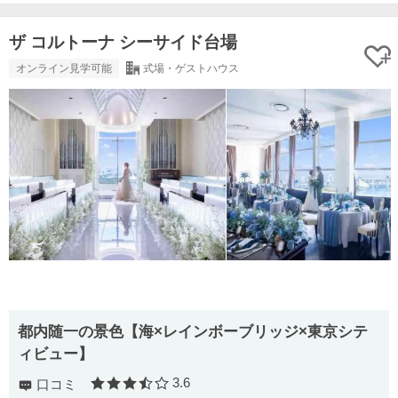
ザ コルトーナ シーサイド台場
オンライン見学可能
式場・ゲストハウス
都内随一の景色【海×レインボーブリッジ×東京シテ
ィビュー】
3.6
口コミ
口コミ評価