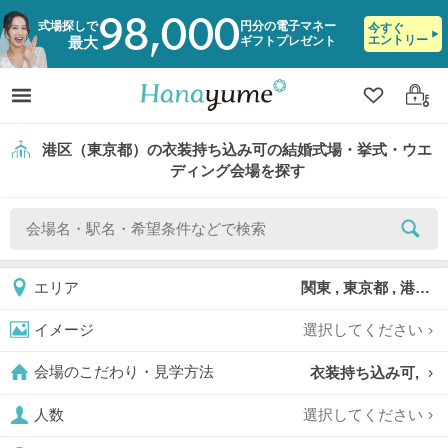
98,000
式場探しで
円分の電子マネー
今すぐ
エントリー
ギフトプレゼント
最大
クリップ
ログ
港区（東京都）の衣装持ち込み可の結婚式場・挙式・ウエ
ディング会場を探す
関東 , 東京都 , 港区
エリア
選択してください
イメージ
衣装持ち込み可,
会場のこだわり・見学方法
選択してください
人数