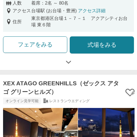
人数
着席：2名 ～ 80名
アクセス
台場駅 (お台場・豊洲)
アクセス詳細
東京都港区台場１－７－１ アクアシティお台
住所
場 東６階
フェアをみる
式場をみる
XEX ATAGO GREENHILLS（ゼックス アタ
ゴ グリーンヒルズ）
オンライン見学可能
レストランウエディング