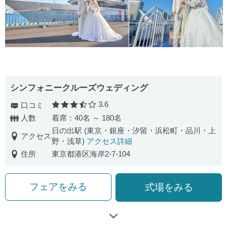
シンフォニークルーズウェディング
3.6
口コミ
口コミ評価
人数
着席：40名 ～ 180名
日の出駅 (東京・銀座・汐留・浜松町・品川・上
アクセス
野・浅草)
アクセス詳細
住所
東京都港区海岸2-7-104
フェアをみる
式場をみる