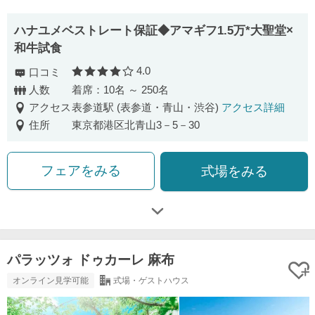
ハナユメベストレート保証◆アマギフ1.5万*大聖堂×
和牛試食
4.0
口コミ
口コミ評価
人数
着席：10名 ～ 250名
アクセス
表参道駅 (表参道・青山・渋谷)
アクセス詳細
住所
東京都港区北青山3－5－30
フェアをみる
式場をみる
パラッツォ ドゥカーレ 麻布
オンライン見学可能
式場・ゲストハウス