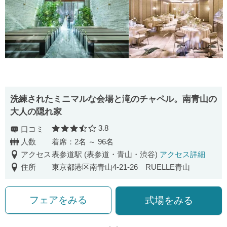
洗練されたミニマルな会場と滝のチャペル。南青山の
大人の隠れ家
3.8
口コミ
口コミ評価
人数
着席：2名 ～ 96名
アクセス
表参道駅 (表参道・青山・渋谷)
アクセス詳細
住所
東京都港区南青山4-21-26 RUELLE青山
フェアをみる
式場をみる