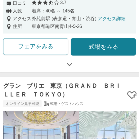
3.7
口コミ
口コミ評価
人数
着席：40名 ～ 145名
アクセス
外苑前駅 (表参道・青山・渋谷)
アクセス詳細
住所
東京都港区南青山4-9-26
フェアをみる
式場をみる
グラン ブリエ 東京（ＧＲＡＮＤ ＢＲＩ
ＬＬＥＲ ＴＯＫＹＯ）
オンライン見学可能
式場・ゲストハウス