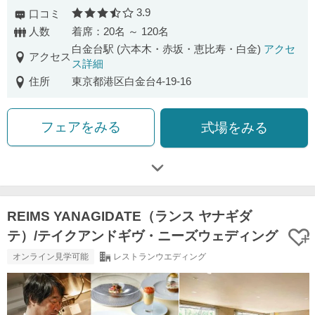
3.9
口コミ
口コミ評価
人数
着席：20名 ～ 120名
白金台駅 (六本木・赤坂・恵比寿・白金)
アクセ
アクセス
ス詳細
住所
東京都港区白金台4-19-16
フェアをみる
式場をみる
REIMS YANAGIDATE（ランス ヤナギダ
テ）/テイクアンドギヴ・ニーズウェディング
オンライン見学可能
レストランウエディング