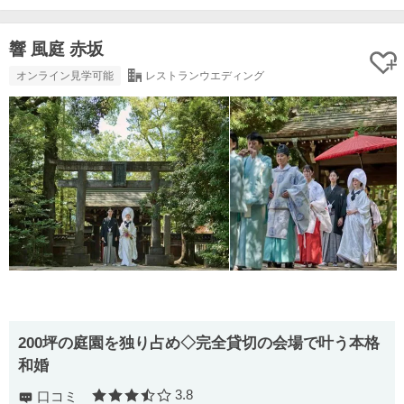
響 風庭 赤坂
オンライン見学可能
レストランウエディング
200坪の庭園を独り占め◇完全貸切の会場で叶う本格
和婚
3.8
口コミ
口コミ評価