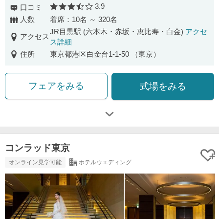
3.9
口コミ
口コミ評価
人数
着席：10名 ～ 320名
JR目黒駅 (六本木・赤坂・恵比寿・白金)
アクセ
アクセス
ス詳細
住所
東京都港区白金台1-1-50 （東京）
フェアをみる
式場をみる
コンラッド東京
オンライン見学可能
ホテルウエディング