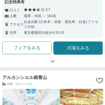
記念特典有
3.7
口コミ
口コミ評価
人数
着席：40名 ～ 152名
白金台駅 (六本木・赤坂・恵比寿・白金)
アクセ
アクセス
ス詳細
住所
東京都港区白金台4-19-19
フェアをみる
式場をみる
アルカンシエル南青山
式場・ゲストハウス