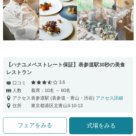
【ハナユメベストレート保証】表参道駅30秒の美食
レストラン
3.6
口コミ
口コミ評価
人数
着席：10名 ～ 60名
アクセス
表参道駅 (表参道・青山・渋谷)
アクセス詳細
住所
東京都港区北青山3-10-13
フェアをみる
式場をみる