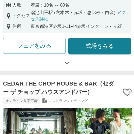
人数
着席：10名 ～ 80名
溜池山王駅 (六本木・赤坂・恵比寿・白金)
アク
アクセス
セス詳細
住所
東京都港区赤坂1-11-44赤坂インターシティ2F
フェアをみる
式場をみる
CEDAR THE CHOP HOUSE & BAR（セダ
ー ザ チョップ ハウスアンドバー）
オンライン見学可能
レストランウエディング