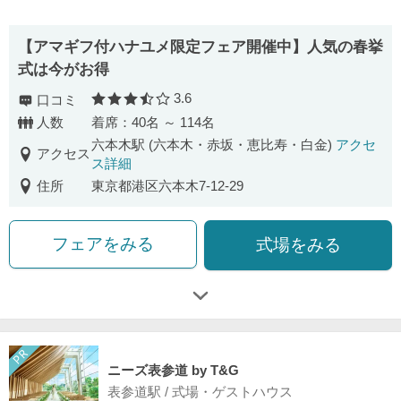
【アマギフ付ハナユメ限定フェア開催中】人気の春挙
式は今がお得
3.6
口コミ
口コミ評価
人数
着席：40名 ～ 114名
六本木駅 (六本木・赤坂・恵比寿・白金)
アクセ
アクセス
ス詳細
住所
東京都港区六本木7-12-29
フェアをみる
式場をみる
ニーズ表参道 by T&G
表参道駅 / 式場・ゲストハウス