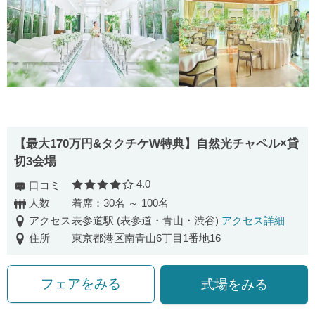
【最大170万円&タクチケW特典】自然光チャペル×貸
切3会場
4.0
口コミ
口コミ評価
人数
着席：30名 ～ 100名
アクセス
表参道駅 (表参道・青山・渋谷)
アクセス詳細
住所
東京都港区南青山6丁目1番地16
フェアをみる
式場をみる