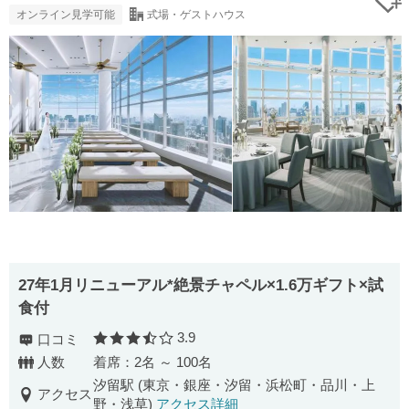
オンライン見学可能
式場・ゲストハウス
27年1月リニューアル*絶景チャペル×1.6万ギフト×試
食付
3.9
口コミ
口コミ評価
人数
着席：2名 ～ 100名
汐留駅 (東京・銀座・汐留・浜松町・品川・上
アクセス
野・浅草)
アクセス詳細