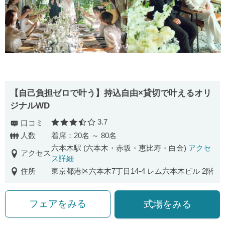
【自己負担ゼロで叶う】持込自由×貸切で叶えるオリ
ジナルWD
3.7
口コミ
口コミ評価
人数
着席：20名 ～ 80名
六本木駅 (六本木・赤坂・恵比寿・白金)
アクセ
アクセス
ス詳細
住所
東京都港区六本木7丁目14-4 レム六本木ビル 2階
フェアをみる
式場をみる