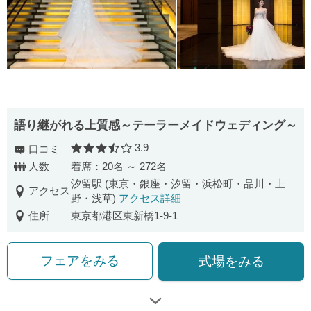
語り継がれる上質感～テーラーメイドウェディング～
3.9
口コミ
口コミ評価
人数
着席：20名 ～ 272名
汐留駅 (東京・銀座・汐留・浜松町・品川・上
アクセス
野・浅草)
アクセス詳細
住所
東京都港区東新橋1-9-1
フェアをみる
式場をみる