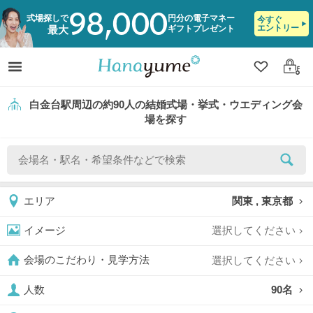
98,000
式場探しで
円分の電子マネー
今すぐ
エントリー
ギフトプレゼント
最大
クリップ
ログ
白金台駅周辺の約90人の結婚式場・挙式・ウエディング会
場を探す
関東 , 東京都
エリア
選択してください
イメージ
選択してください
会場のこだわり・見学方法
90名
人数