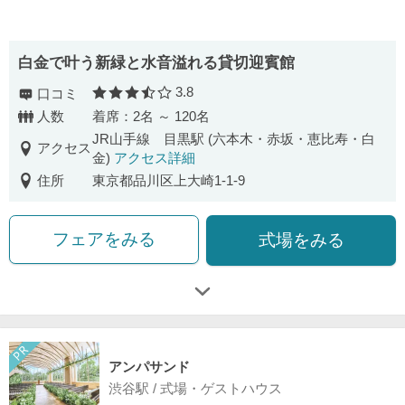
白金で叶う新緑と水音溢れる貸切迎賓館
3.8
口コミ
口コミ評価
人数
着席：2名 ～ 120名
JR山手線 目黒駅 (六本木・赤坂・恵比寿・白
アクセス
金)
アクセス詳細
住所
東京都品川区上大崎1-1-9
フェアをみる
式場をみる
アンパサンド
渋谷駅 / 式場・ゲストハウス