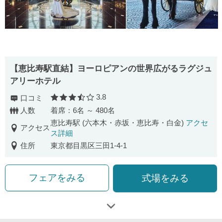
【恵比寿駅直結】ヨーロピアンの世界広がるラグジュ
アリーホテル
3.8
口コミ
口コミ評価
人数
着席：6名 ～ 480名
恵比寿駅 (六本木・赤坂・恵比寿・白金)
アクセ
アクセス
ス詳細
住所
東京都目黒区三田1-4-1
フェアをみる
式場をみる