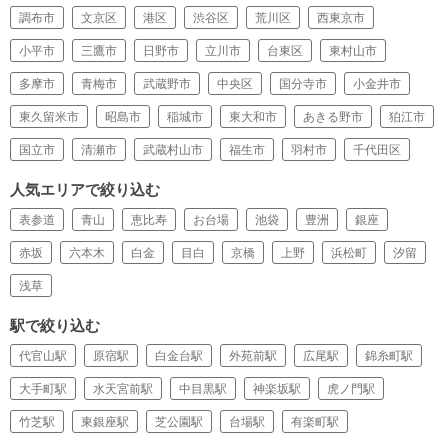
調布市
文京区
港区
渋谷区
荒川区
西東京市
小平市
三鷹市
日野市
立川市
台東区
東村山市
多摩市
青梅市
武蔵野市
中央区
国分寺市
小金井市
東久留米市
昭島市
稲城市
東大和市
あきる野市
狛江市
国立市
清瀬市
武蔵村山市
福生市
羽村市
千代田区
人気エリアで絞り込む
表参道
青山
恵比寿
お台場
池袋
豊洲
銀座
赤坂
六本木
白金
目白
京橋
上野
浜松町
汐留
浅草
駅で絞り込む
代官山駅
原宿駅
白金台駅
外苑前駅
広尾駅
錦糸町駅
大手町駅
水天宮前駅
中目黒駅
神楽坂駅
虎ノ門駅
竹芝駅
東銀座駅
芝公園駅
台場駅
有楽町駅