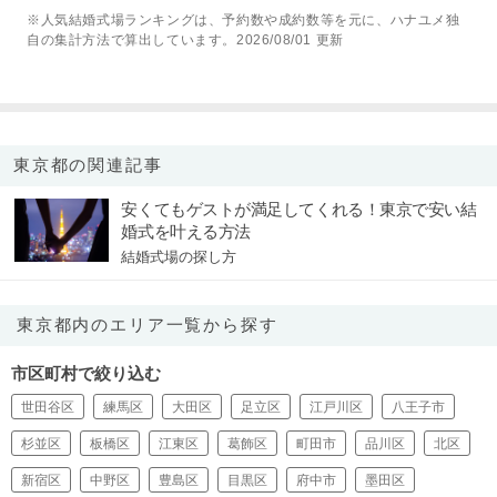
※人気結婚式場ランキングは、予約数や成約数等を元に、ハナユメ独
自の集計方法で算出しています。2026/08/01 更新
東京都の関連記事
安くてもゲストが満足してくれる！東京で安い結
婚式を叶える方法
結婚式場の探し方
東京都内のエリア一覧から探す
市区町村で絞り込む
世田谷区
練馬区
大田区
足立区
江戸川区
八王子市
杉並区
板橋区
江東区
葛飾区
町田市
品川区
北区
新宿区
中野区
豊島区
目黒区
府中市
墨田区