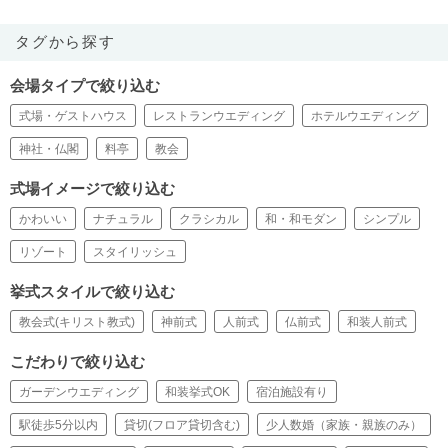
タグから探す
会場タイプで絞り込む
式場・ゲストハウス
レストランウエディング
ホテルウエディング
神社・仏閣
料亭
教会
式場イメージで絞り込む
かわいい
ナチュラル
クラシカル
和・和モダン
シンプル
リゾート
スタイリッシュ
挙式スタイルで絞り込む
教会式(キリスト教式)
神前式
人前式
仏前式
和装人前式
こだわりで絞り込む
ガーデンウエディング
和装挙式OK
宿泊施設有り
駅徒歩5分以内
貸切(フロア貸切含む)
少人数婚（家族・親族のみ）