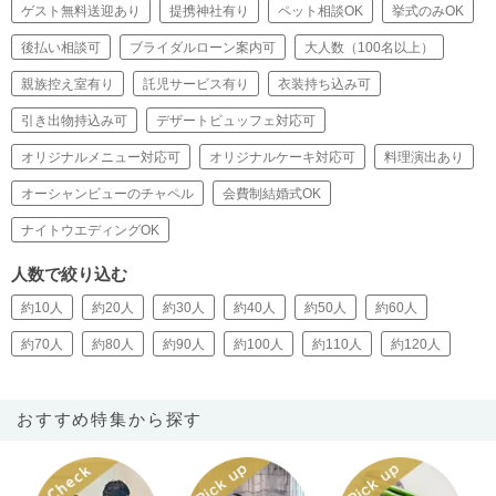
ゲスト無料送迎あり
提携神社有り
ペット相談OK
挙式のみOK
後払い相談可
ブライダルローン案内可
大人数（100名以上）
親族控え室有り
託児サービス有り
衣装持ち込み可
引き出物持込み可
デザートビュッフェ対応可
オリジナルメニュー対応可
オリジナルケーキ対応可
料理演出あり
オーシャンビューのチャペル
会費制結婚式OK
ナイトウエディングOK
人数で絞り込む
約10人
約20人
約30人
約40人
約50人
約60人
約70人
約80人
約90人
約100人
約110人
約120人
おすすめ特集から探す