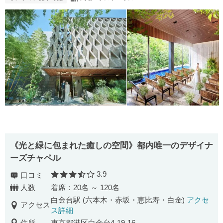
《光と緑に包まれた癒しの空間》都内唯一のデザイナ
ーズチャペル
3.9
口コミ
口コミ評価
人数
着席：20名 ～ 120名
白金台駅 (六本木・赤坂・恵比寿・白金)
アクセ
アクセス
ス詳細
住所
東京都港区白金台4-19-16