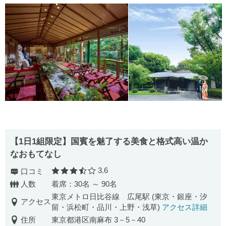
【1日1組限定】国賓を魅了する美食と格式高い温か
なおもてなし
3.6
口コミ
口コミ評価
人数
着席：30名 ～ 90名
東京メトロ日比谷線 広尾駅 (東京・銀座・汐
アクセス
留・浜松町・品川・上野・浅草)
アクセス詳細
住所
東京都港区南麻布 3－5－40