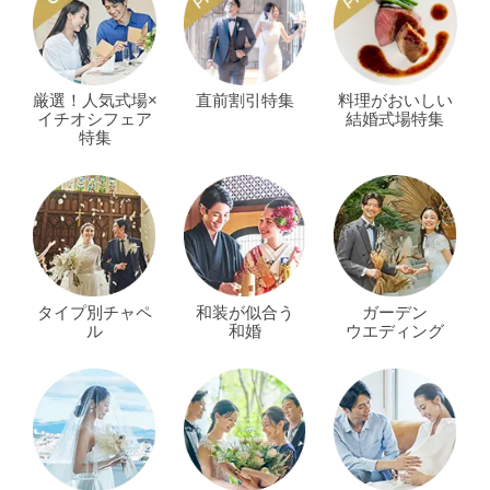
厳選！人気式場×
直前割引特集
料理がおいしい
イチオシフェア
結婚式場特集
特集
タイプ別チャペ
和装が似合う
ガーデン
ル
和婚
ウエディング