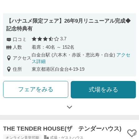
【ハナユメ限定フェア】26年9月リニューアル完成◆
記念特典有
3.7
口コミ
口コミ評価
人数
着席：40名 ～ 152名
白金台駅 (六本木・赤坂・恵比寿・白金)
アクセ
アクセス
ス詳細
住所
東京都港区白金台4-19-19
フェアをみる
式場をみる
THE TENDER HOUSE(ザ テンダーハウス)
オンライン見学可能
式場・ゲストハウス