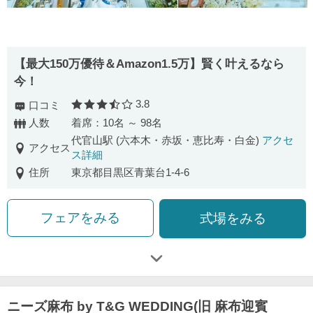
【最⼤150万優待＆Amazon1.5万】賢く叶えるなら
今！
3.8
口コミ
口コミ評価
人数
着席：10名 ～ 98名
代官山駅 (六本木・赤坂・恵比寿・白金)
アクセ
アクセス
ス詳細
住所
東京都目黒区青葉台1-4-6
フェアをみる
式場をみる
ニーズ麻布 by T&G WEDDING(旧 麻布迎賓