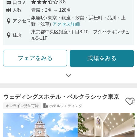
3.8
口コミ
口コミ評価
人数
着席：2名 ～ 128名
銀座駅 (東京・銀座・汐留・浜松町・品川・上
アクセス
野・浅草)
アクセス詳細
東京都中央区銀座7丁目8-10 フクハラギンザビ
住所
ル9-11F
フェアをみる
式場をみる
ウェディングスホテル・ベルクラシック東京
オンライン見学可能
ホテルウエディング