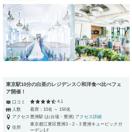
東京駅10分の白亜のレジデンス◇和洋食べ比べフェ
ア開催！
4.1
口コミ
口コミ評価
人数
着席：10名 ～ 150名
アクセス
豊洲駅 (お台場・豊洲)
アクセス詳細
東京都江東区豊洲3－2－3 豊洲キュービックガ
住所
ーデン1Ｆ