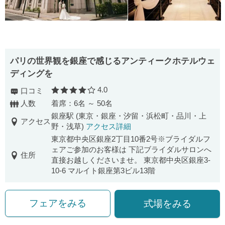
パリの世界観を銀座で感じるアンティークホテルウェ
ディングを
4.0
口コミ
口コミ評価
人数
着席：6名 ～ 50名
銀座駅 (東京・銀座・汐留・浜松町・品川・上
アクセス
野・浅草)
アクセス詳細
東京都中央区銀座2丁目10番2号※ブライダルフ
ェアご参加のお客様は 下記ブライダルサロンへ
住所
直接お越しくださいませ。 東京都中央区銀座3-
10-6 マルイト銀座第3ビル13階
フェアをみる
式場をみる