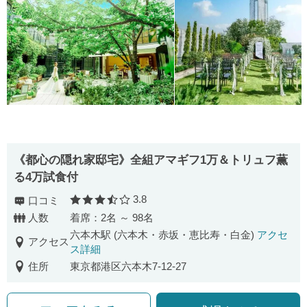
《都心の隠れ家邸宅》全組アマギフ1万＆トリュフ薫
る4万試食付
3.8
口コミ
口コミ評価
人数
着席：2名 ～ 98名
六本木駅 (六本木・赤坂・恵比寿・白金)
アクセ
アクセス
ス詳細
住所
東京都港区六本木7-12-27