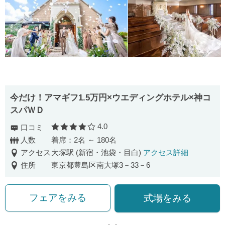
今だけ！アマギフ1.5万円×ウエディングホテル×神コ
スパＷＤ
4.0
口コミ
口コミ評価
人数
着席：2名 ～ 180名
アクセス
大塚駅 (新宿・池袋・目白)
アクセス詳細
住所
東京都豊島区南大塚3－33－6
フェアをみる
式場をみる