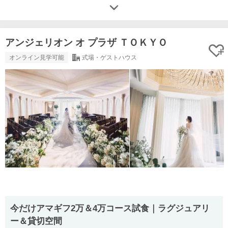
アンジェリオン オ プラザ ＴＯＫＹＯ
オンライン見学可能
式場・ゲストハウス
今だけアマギフ2万＆4万コース試食｜ラグジュアリ
ー＆貸切空間