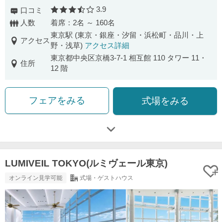
3.9
口コミ
口コミ評価
人数
着席：2名 ～ 160名
東京駅 (東京・銀座・汐留・浜松町・品川・上
アクセス
野・浅草)
アクセス詳細
東京都中央区京橋3-7-1 相互館 110 タワー 11・
住所
12 階
フェアをみる
式場をみる
LUMIVEIL TOKYO(ルミヴェール東京)
オンライン見学可能
式場・ゲストハウス