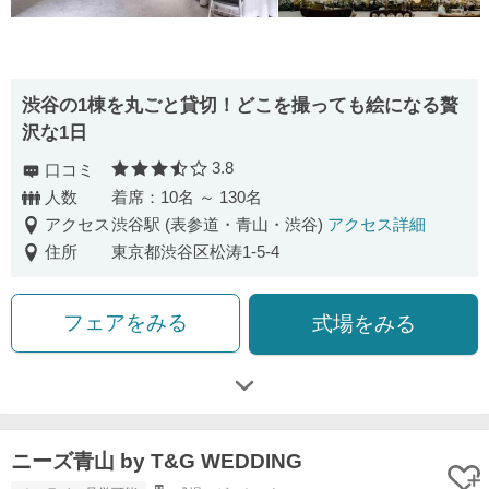
渋⾕の1棟を丸ごと貸切！どこを撮っても絵になる贅
沢な1⽇
3.8
口コミ
口コミ評価
人数
着席：10名 ～ 130名
アクセス
渋谷駅 (表参道・青山・渋谷)
アクセス詳細
住所
東京都渋谷区松涛1-5-4
フェアをみる
式場をみる
ニーズ青山 by T&G WEDDING