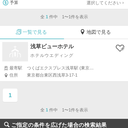
選択してください
予算
全
1
件中 1〜1件を表示
一覧で見る
地図で見る
浅草ビューホテル
ホテルウエディング
最寄駅
つくばエクスプレス浅草駅 (東京・銀座・汐留・浜松町・品川・上野・浅草)
住所
東京都台東区西浅草3-17-1
1
ページ目
全
1
件中 1〜1件を表示
ご指定の条件を広げた場合の検索結果