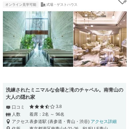
オンライン見学可能
式場・ゲストハウス
洗練されたミニマルな会場と滝のチャペル。南青山の
大人の隠れ家
3.8
口コミ
口コミ評価
人数
着席：2名 ～ 96名
アクセス
表参道駅 (表参道・青山・渋谷)
アクセス詳細
住所
東京都港区南青山4-21-26 RUELLE青山