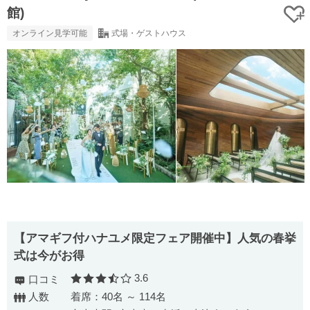
館)
オンライン見学可能
式場・ゲストハウス
【アマギフ付ハナユメ限定フェア開催中】人気の春挙
式は今がお得
3.6
口コミ
口コミ評価
人数
着席：40名 ～ 114名