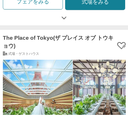
フェアをみる
式場をみる
The Place of Tokyo(ザ プレイス オブ トウキ
ョウ)
式場・ゲストハウス