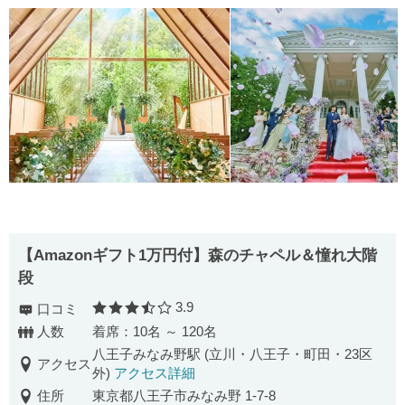
【Amazonギフト1万円付】森のチャペル＆憧れ大階
段
3.9
口コミ
口コミ評価
人数
着席：10名 ～ 120名
八王子みなみ野駅 (立川・八王子・町田・23区
アクセス
外)
アクセス詳細
住所
東京都八王子市みなみ野 1-7-8