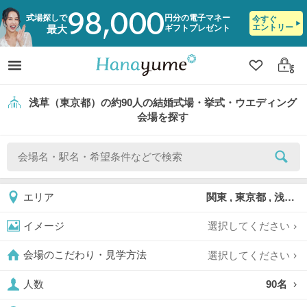
98,000
式場探しで
円分の電子マネー
今すぐ
エントリー
ギフトプレゼント
最大
クリップ
ログ
浅草（東京都）の約90人の結婚式場・挙式・ウエディング
会場を探す
関東 , 東京都 , 浅草
エリア
選択してください
イメージ
選択してください
会場のこだわり・見学方法
90名
人数