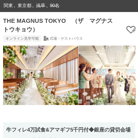
関東
東京都
浅草
90名
THE MAGNUS TOKYO （ザ マグナス
トウキョウ）
オンライン見学可能
式場・ゲストハウス
牛フィレ4万試食&アマギフ5千円付◆銀座の貸切会場