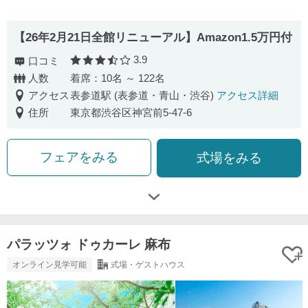
【26年2月21日全館リニューアル】Amazon1.5万円付
3.9
口コミ
口コミ評価
人数
着席：10名 ～ 122名
アクセス
表参道駅 (表参道・青山・渋谷)
アクセス詳細
住所
東京都渋谷区神宮前5-47-6
フェアをみる
式場をみる
パラッツォ ドゥカーレ 麻布
オンライン見学可能
式場・ゲストハウス