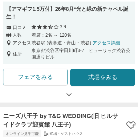
【アマギフ1.5万付】26年8月*光と緑の新チャペル誕
生！
3.9
口コミ
口コミ評価
人数
着席：2名 ～ 120名
アクセス
渋谷駅 (表参道・青山・渋谷)
アクセス詳細
東京都渋谷区宇田川町3-7 ヒューリック渋谷公
住所
園通りビル
フェアをみる
式場をみる
ニーズ八王子 by T&G WEDDING(旧 ヒルサ
イドクラブ迎賓館 八王子)
オンライン見学可能
式場・ゲストハウス