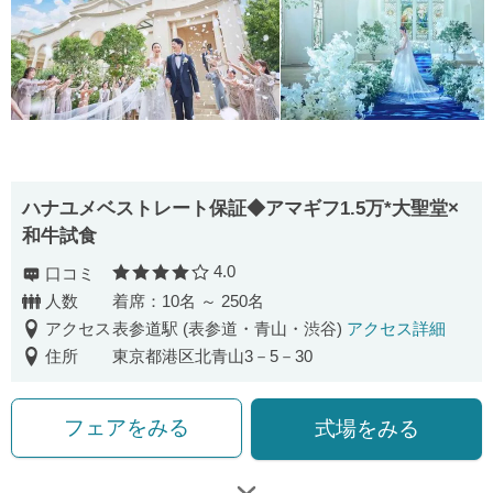
ハナユメベストレート保証◆アマギフ1.5万*大聖堂×
和牛試食
4.0
口コミ
口コミ評価
人数
着席：10名 ～ 250名
アクセス
表参道駅 (表参道・青山・渋谷)
アクセス詳細
住所
東京都港区北青山3－5－30
フェアをみる
式場をみる