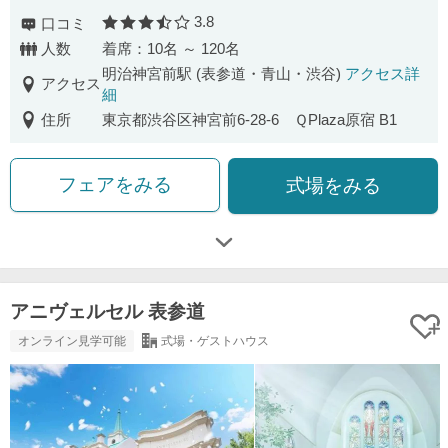
3.8
口コミ
口コミ評価
人数
着席：10名 ～ 120名
明治神宮前駅 (表参道・青山・渋谷)
アクセス詳
アクセス
細
住所
東京都渋谷区神宮前6-28-6 ＱPlaza原宿 B1
フェアをみる
式場をみる
アニヴェルセル 表参道
オンライン見学可能
式場・ゲストハウス