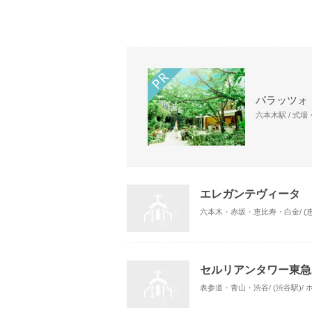
パラッツォ
六本木駅 / 式
エレガンテヴィータ
六本木・赤坂・恵比寿・白金/ (
セルリアンタワー東急
表参道・青山・渋谷/ (渋谷駅)/