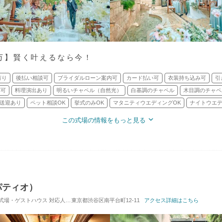
.5万】賢く叶えるなら今！
有り
後払い相談可
ブライダルローン案内可
カード払い可
衣装持ち込み可
引
応可
料理演出あり
明るいチャペル（自然光）
白基調のチャペル
木目調のチャペ
送迎あり
ペット相談OK
挙式のみOK
マタニティウエディングOK
ナイトウエデ
この式場の情報をもっと見る
パティオ）
/ 式場・ゲストハウス
対応人数: 着席：30名 ～ 120名
東京都渋谷区南平台町12-11
挙式スタイル: 教会式(キリスト教式)
アクセス詳細はこちら