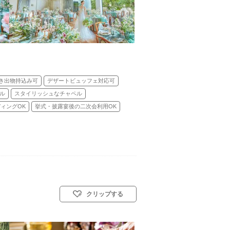
き出物持込み可
デザートビュッフェ対応可
ル
スタイリッシュなチャペル
ィングOK
挙式・披露宴後の二次会利用OK
クリップする
／神前式／人前式