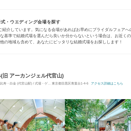
挙式・ウエディング会場を探す
ご紹介しています。気になる会場があればお早めにブライダルフェアへ
な基準で結婚式場を選んだら良いか分からないという場合は、お近くの
他の地域も含めて、あなたにピッタリな結婚式場をお探しします！
NG(旧 アーカンジェル代官山)
白金 (代官山駅) / 式場・ゲストハウス
東京都目黒区青葉台1-4-6
対応人数: 着席：10名 ～ 98名
アクセス詳細はこちら
挙式スタイル: