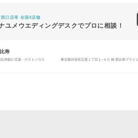
宿西口店等 全国8店舗
ナユメウエディングデスクでプロに相談！
比寿
恵比寿駅)/ 式場・ゲストハウス
東京都渋谷区広尾１丁目１−４０ 棟 恵比寿プライ