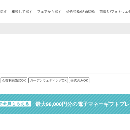
探す
相談して探す
フェアから探す
婚約指輪/結婚指輪
前撮り/フォトウエ
会費制結婚式OK
ガーデンウェディングOK
挙式のみOK
最大98,000円分の電子マネーギフトプ
で全員もらえる