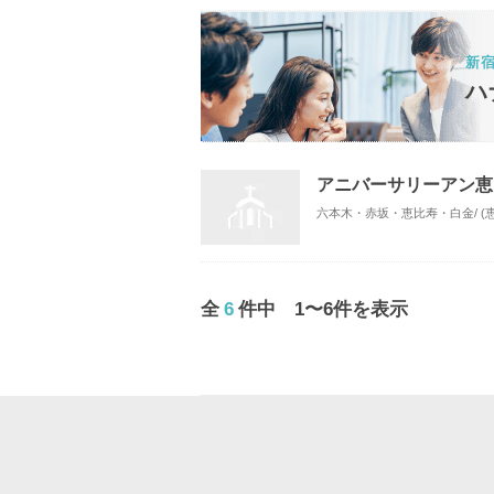
新
ハ
アニバーサリーアン恵
六本木・赤坂・恵比寿・白金/ (
全
6
件中 1〜6件を表示