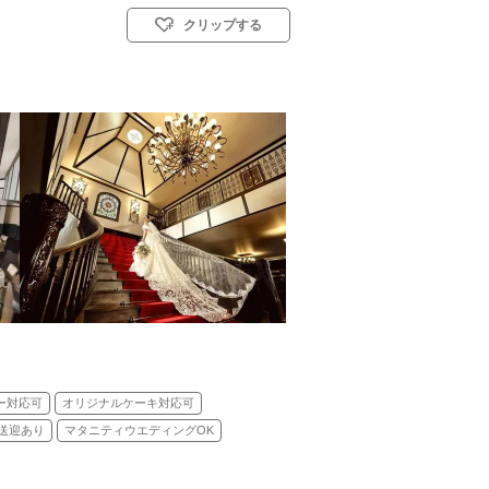
クリップする
 教会式(キリスト教式)／人前式／仏前式
ー対応可
オリジナルケーキ対応可
送迎あり
マタニティウエディングOK