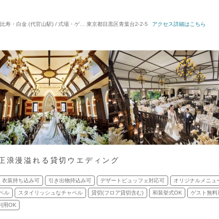
白金 (代官山駅) / 式場・ゲストハウス
東京都目黒区青葉台2-2-5
対応人数: 着席：20名 ～ 155名
アクセス詳細はこちら
挙式スタイル:
大正浪漫溢れる貸切ウエディング
衣装持ち込み可
引き出物持込み可
デザートビュッフェ対応可
オリジナルメニュ
ペル
スタイリッシュなチャペル
貸切(フロア貸切含む)
和装挙式OK
ゲスト無料
利用OK