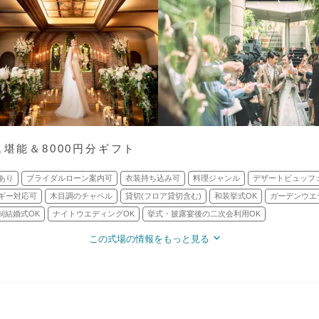
ス堪能＆8000円分ギフト
あり
ブライダルローン案内可
衣装持ち込み可
料理ジャンル
デザートビュッフ
ギー対応可
木目調のチャペル
貸切(フロア貸切含む)
和装挙式OK
ガーデンウエ
制結婚式OK
ナイトウエディングOK
挙式・披露宴後の二次会利用OK
この式場の情報をもっと見る