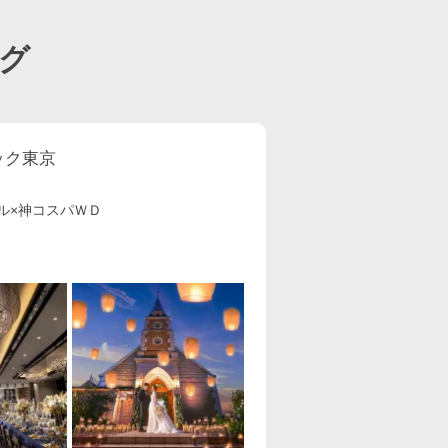
グ
ック東京
ル×神コスパＷＤ