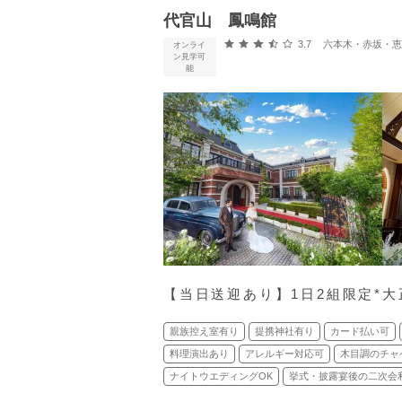
代官山 鳳鳴館
口コミ評価
3.7
六本木・赤坂・恵比寿・
オンライ
ン見学可
能
【当日送迎あり】1日2組限定*
親族控え室有り
提携神社有り
カード払い可
料理演出あり
アレルギー対応可
木目調のチャ
ナイトウエディングOK
挙式・披露宴後の二次会