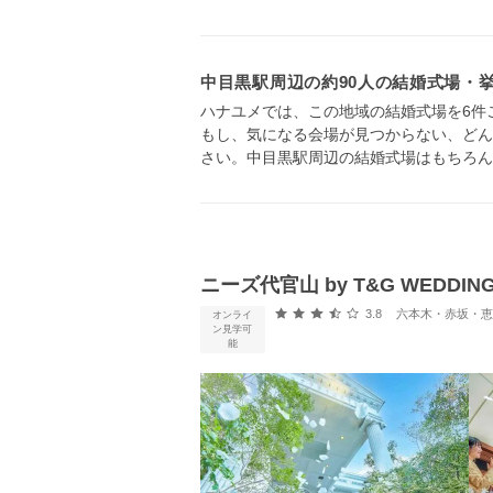
中目黒駅周辺の約90人の結婚式場・
ハナユメでは、この地域の結婚式場を6件
もし、気になる会場が見つからない、どん
さい。中目黒駅周辺の結婚式場はもちろん
ニーズ代官山 by T&G WEDDI
口コミ評価
3.8
六本木・赤坂・恵比寿・
オンライ
ン見学可
能