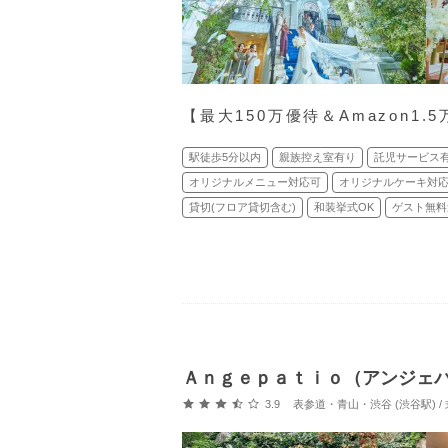
【最⼤150万優待＆Amazon1
駅徒歩5分以内
親族控え室有り
託児サービス
オリジナルメニュー対応可
オリジナルケーキ対
貸切(フロア貸切含む)
和装挙式OK
ゲスト無料
Ａｎｇｅｐａｔｉｏ（アンジェ
口コミ評価
3.9
表参道・青山・渋谷 (渋谷駅) 