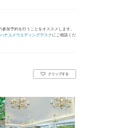
の参加予約を行うことをオススメします。
ハナユメウエディングデスク
にご相談くだ
クリップする
 教会式(キリスト教式)／神前式／人前式／仏前式／和装人前式