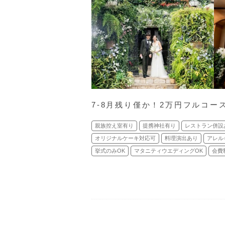
7-8月残り僅か！2万円フルコー
親族控え室有り
提携神社有り
レストラン併設
オリジナルケーキ対応可
料理演出あり
アレル
挙式のみOK
マタニティウエディングOK
会費