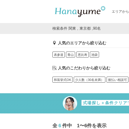
エリアから
検索条件 関東 , 東京都 ,90名
人気のエリアから絞り込む
表参道
青山
恵比寿
池袋
人気のこだわりから絞り込む
和装挙式OK
少人数（30名未満）
後払い相談可
式場探し＋条件クリア
全
6
件中 1〜6件を表示