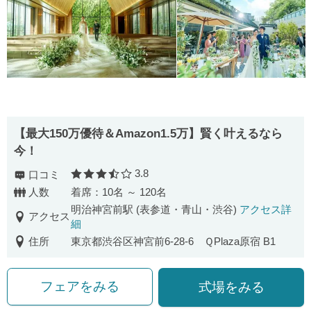
【最⼤150万優待＆Amazon1.5万】賢く叶えるなら
今！
3.8
口コミ
口コミ評価
人数
着席：10名 ～ 120名
明治神宮前駅 (表参道・青山・渋谷)
アクセス詳
アクセス
細
住所
東京都渋谷区神宮前6-28-6 ＱPlaza原宿 B1
フェアをみる
式場をみる