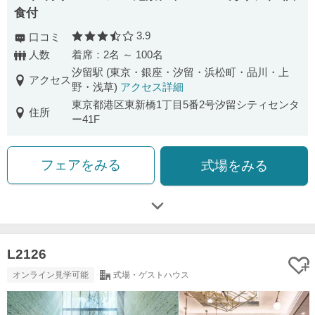
食付
3.9
口コミ
口コミ評価
人数
着席：2名 ～ 100名
汐留駅 (東京・銀座・汐留・浜松町・品川・上
アクセス
野・浅草)
アクセス詳細
東京都港区東新橋1丁目5番2号汐留シティセンタ
住所
ー41F
フェアをみる
式場をみる
L2126
オンライン見学可能
式場・ゲストハウス