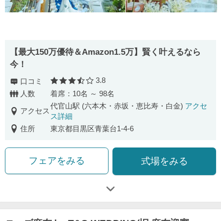
【最⼤150万優待＆Amazon1.5万】賢く叶えるなら
今！
3.8
口コミ
口コミ評価
人数
着席：10名 ～ 98名
代官山駅 (六本木・赤坂・恵比寿・白金)
アクセ
アクセス
ス詳細
住所
東京都目黒区青葉台1-4-6
フェアをみる
式場をみる