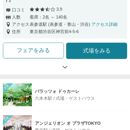
3.9
口コミ
口コミ評価
人数
着席：2名 ～ 140名
アクセス
表参道駅 (表参道・青山・渋谷)
アクセス詳細
住所
東京都渋谷区神宮前4-5-6
フェアをみる
式場をみる
パラッツォ ドゥカーレ
六本木駅 / 式場・ゲストハウス
アンジェリオン オ プラザTOKYO