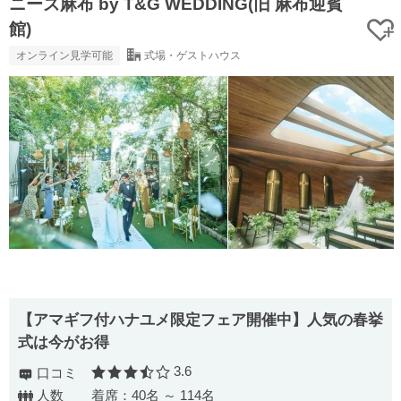
ニーズ麻布 by T&G WEDDING(旧 麻布迎賓
館)
オンライン見学可能
式場・ゲストハウス
【アマギフ付ハナユメ限定フェア開催中】人気の春挙
式は今がお得
3.6
口コミ
口コミ評価
人数
着席：40名 ～ 114名