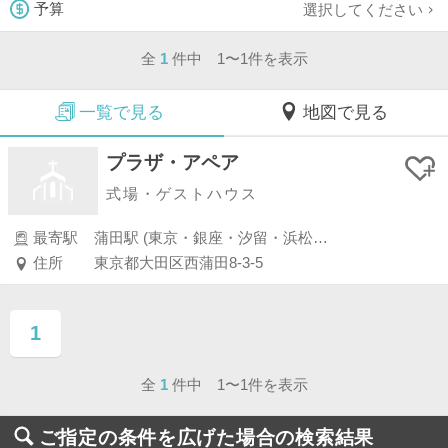
選択してください
予算
全
1
件中 1〜1件を表示
一覧で見る
地図で見る
プラザ・アペア
式場・ゲストハウス
最寄駅
蒲田駅 (東京・銀座・汐留・浜松町・品川・上野・浅草)
住所
東京都大田区西蒲田8-3-5
1
ページ目
全
1
件中 1〜1件を表示
ご指定の条件を広げた場合の検索結果