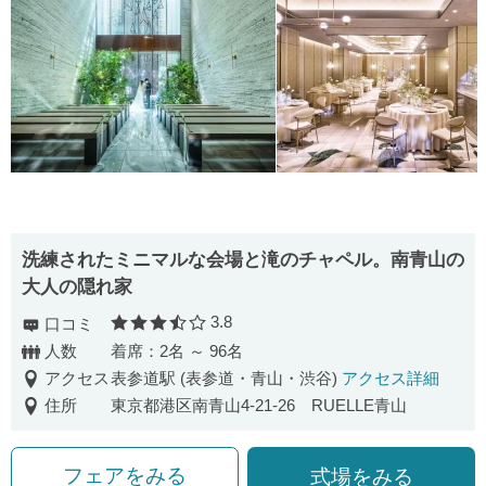
洗練されたミニマルな会場と滝のチャペル。南青山の
大人の隠れ家
3.8
口コミ
口コミ評価
人数
着席：2名 ～ 96名
アクセス
表参道駅 (表参道・青山・渋谷)
アクセス詳細
住所
東京都港区南青山4-21-26 RUELLE青山
フェアをみる
式場をみる