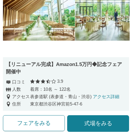
【リニューアル完成】Amazon1.5万円◆記念フェア
開催中
3.9
口コミ
口コミ評価
人数
着席：10名 ～ 122名
アクセス
表参道駅 (表参道・青山・渋谷)
アクセス詳細
住所
東京都渋谷区神宮前5-47-6
フェアをみる
式場をみる