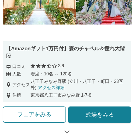
【Amazonギフト1万円付】森のチャペル＆憧れ大階
段
3.9
口コミ
口コミ評価
人数
着席：10名 ～ 120名
八王子みなみ野駅 (立川・八王子・町田・23区
アクセス
外)
アクセス詳細
住所
東京都八王子市みなみ野 1-7-8
フェアをみる
式場をみる