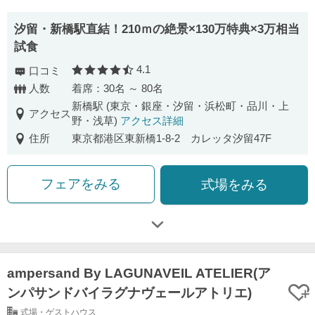
汐留・新橋駅直結！210ｍの絶景×130万特典×3万相当
試食
4.1
口コミ
口コミ評価
人数
着席：30名 ～ 80名
新橋駅 (東京・銀座・汐留・浜松町・品川・上
アクセス
野・浅草)
アクセス詳細
住所
東京都港区東新橋1-8-2 カレッタ汐留47F
フェアをみる
式場をみる
ampersand By LAGUNAVEIL ATELIER(ア
ンパサンドバイラグナヴェールアトリエ)
式場・ゲストハウス