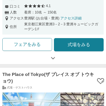
4.1
口コミ
口コミ評価
人数
着席：10名 ～ 150名
アクセス
豊洲駅 (お台場・豊洲)
アクセス詳細
東京都江東区豊洲3－2－3 豊洲キュービックガ
住所
ーデン1Ｆ
フェアをみる
式場をみる
The Place of Tokyo(ザ プレイス オブ トウキ
ョウ)
式場・ゲストハウス