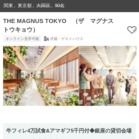
関東
東京都
大田区
90名
THE MAGNUS TOKYO （ザ マグナス
トウキョウ）
オンライン見学可能
式場・ゲストハウス
牛フィレ4万試食&アマギフ5千円付◆銀座の貸切会場