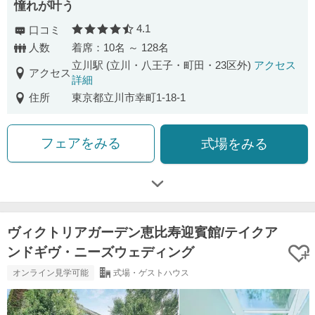
憧れが叶う
4.1
口コミ
口コミ評価
人数
着席：10名 ～ 128名
立川駅 (立川・八王子・町田・23区外)
アクセス
アクセス
詳細
住所
東京都立川市幸町1-18-1
フェアをみる
式場をみる
ヴィクトリアガーデン恵比寿迎賓館/テイクア
ンドギヴ・ニーズウェディング
オンライン見学可能
式場・ゲストハウス