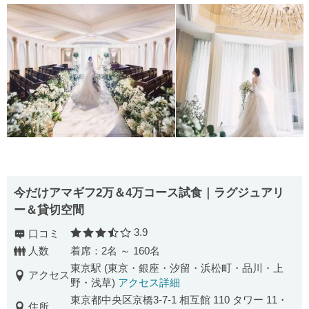
今だけアマギフ2万＆4万コース試食｜ラグジュアリ
ー＆貸切空間
3.9
口コミ
口コミ評価
人数
着席：2名 ～ 160名
東京駅 (東京・銀座・汐留・浜松町・品川・上
アクセス
野・浅草)
アクセス詳細
東京都中央区京橋3-7-1 相互館 110 タワー 11・
住所