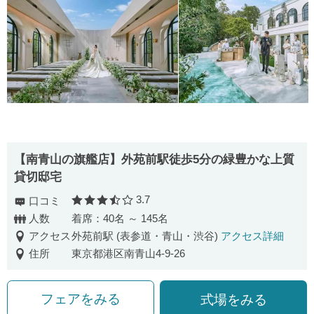
【南⻘⼭の旗艦店】外苑前駅徒歩5分の緑豊かな上質
貸切邸宅
3.7
口コミ
口コミ評価
人数
着席：40名 ～ 145名
アクセス
外苑前駅 (表参道・青山・渋谷)
アクセス詳細
住所
東京都港区南青山4-9-26
フェアをみる
式場をみる