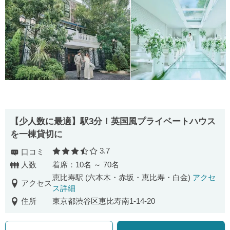
【少人数に最適】駅3分！英国風プライベートハウス
を一棟貸切に
3.7
口コミ
口コミ評価
人数
着席：10名 ～ 70名
恵比寿駅 (六本木・赤坂・恵比寿・白金)
アクセ
アクセス
ス詳細
住所
東京都渋谷区恵比寿南1-14-20