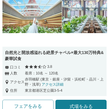
自然光と開放感溢れる絶景チャペル×最大130万特典&
豪華試食
3.8
口コミ
口コミ評価
人数
着席：10名 ～ 120名
赤羽橋駅 (東京・銀座・汐留・浜松町・品川・上
アクセス
野・浅草)
アクセス詳細
住所
東京都港区芝公園3-5-4
フェアをみる
式場をみる