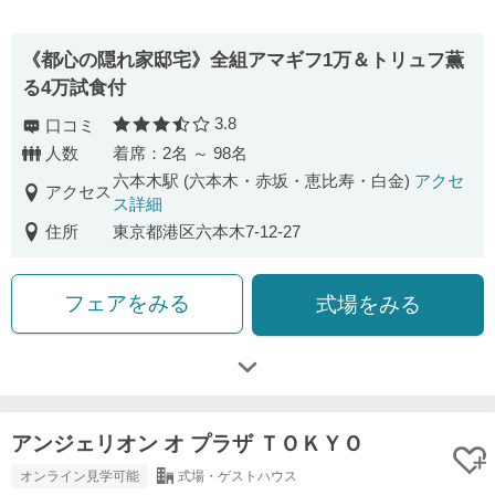
《都心の隠れ家邸宅》全組アマギフ1万＆トリュフ薫
る4万試食付
3.8
口コミ
口コミ評価
人数
着席：2名 ～ 98名
六本木駅 (六本木・赤坂・恵比寿・白金)
アクセ
アクセス
ス詳細
住所
東京都港区六本木7-12-27
フェアをみる
式場をみる
アンジェリオン オ プラザ ＴＯＫＹＯ
オンライン見学可能
式場・ゲストハウス