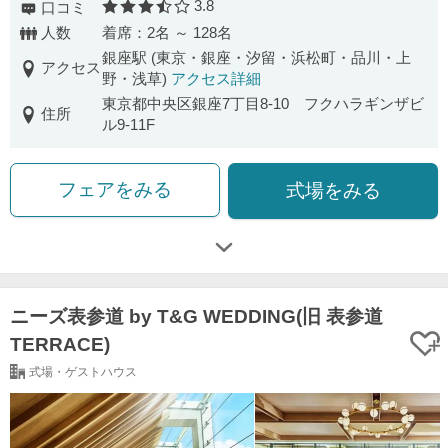
3.8
口コミ
口コミ評価
人数
着席：2名 ～ 128名
銀座駅 (東京・銀座・汐留・浜松町・品川・上
アクセス
野・浅草)
アクセス詳細
東京都中央区銀座7丁目8-10 フクハラギンザビ
住所
ル9-11F
フェアをみる
式場をみる
ニーズ表参道 by T&G WEDDING(旧 表参道
TERRACE)
式場・ゲストハウス