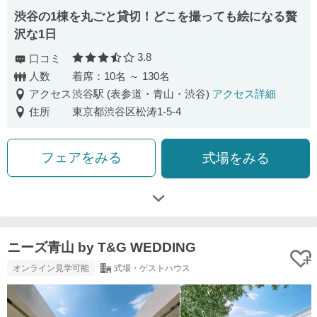
渋⾕の1棟を丸ごと貸切！どこを撮っても絵になる贅
沢な1⽇
3.8
口コミ
口コミ評価
人数
着席：10名 ～ 130名
アクセス
渋谷駅 (表参道・青山・渋谷)
アクセス詳細
住所
東京都渋谷区松涛1-5-4
フェアをみる
式場をみる
ニーズ青山 by T&G WEDDING
オンライン見学可能
式場・ゲストハウス