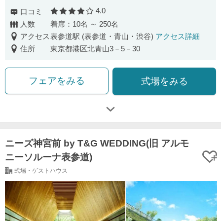
4.0
口コミ
口コミ評価
人数
着席：10名 ～ 250名
アクセス
表参道駅 (表参道・青山・渋谷)
アクセス詳細
住所
東京都港区北青山3－5－30
フェアをみる
式場をみる
ニーズ神宮前 by T&G WEDDING(旧 アルモ
ニーソルーナ表参道)
式場・ゲストハウス