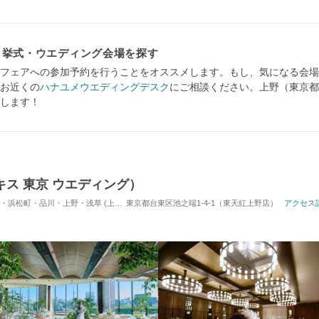
・挙式・ウエディング会場を探す
フェアへの参加予約を行うことをオススメします。もし、気になる会場
お近くの
ハナユメウエディングデスク
にご相談ください。上野（東京都
します！
ルーキス 東京 ウエディング）
品川・上野・浅草 (上野駅) / 式場・ゲストハウス
東京都台東区池之端1-4-1（東天紅上野店）
対応人数: 着席：40名 ～ 150
アクセス