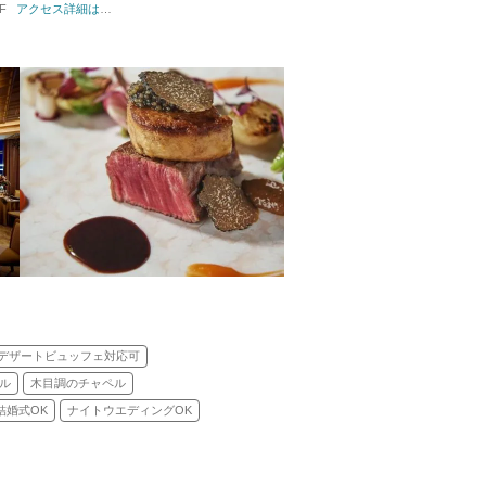
F
挙式スタイル: 教会式(キリスト教式)／人前式／仏前式
アクセス詳細はこちら
デザートビュッフェ対応可
ル
木目調のチャペル
結婚式OK
ナイトウエディングOK