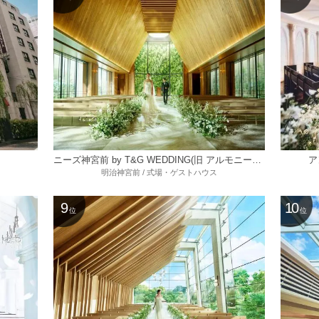
ニーズ神宮前 by T&G WEDDING(旧 アルモニーソルーナ表参道)
ア
明治神宮前 / 式場・ゲストハウス
9
10
位
位