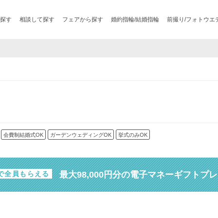
探す
相談して探す
フェアから探す
婚約指輪/結婚指輪
前撮り/フォトウエ
会費制結婚式OK
ガーデンウェディングOK
挙式のみOK
最大98,000円分の電子マネーギフトプ
で全員もらえる