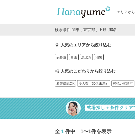
エリアから
検索条件 関東 , 東京都 , 上野 ,90名
人気のエリアから絞り込む
表参道
青山
恵比寿
池袋
人気のこだわりから絞り込む
和装挙式OK
少人数（30名未満）
後払い相談可
式場探し＋条件クリア
全
1
件中 1〜1件を表示