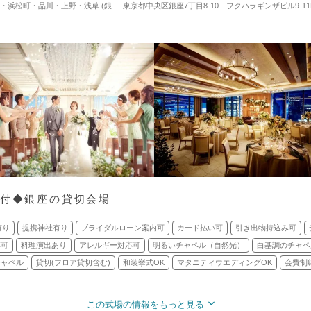
品川・上野・浅草 (銀座駅) / 式場・ゲストハウス
東京都中央区銀座7丁目8-10 フクハラギンザビル9-11
対応人数: 着席：2名 ～ 128名
円付◆銀座の貸切会場
有り
提携神社有り
ブライダルローン案内可
カード払い可
引き出物持込み可
応可
料理演出あり
アレルギー対応可
明るいチャペル（自然光）
白基調のチャペ
チャペル
貸切(フロア貸切含む)
和装挙式OK
マタニティウエディングOK
会費制
この式場の情報をもっと見る