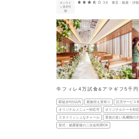
口コミ評価
3.8
東京・銀座・汐留・浜松町・
オンライ
ン見学可
能
牛フィレ4万試食&アマギフ5千
駅徒歩5分以内
親族控え室有り
託児サービス
オリジナルメニュー対応可
オリジナルケーキ対
スタイリッシュなチャペル
景色の良い高層階の
挙式・披露宴後の二次会利用OK