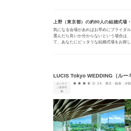
上野（東京都）の約90人の結婚式場
気になる会場があればお早めにブライダル
選んだら良いか分からないという場合は、
て、あなたにピッタリな結婚式場をお探し
LUCIS Tokyo WEDDING（
口コミ評価
3.8
東京・銀座・汐留・浜松町・
オンライ
ン見学可
能