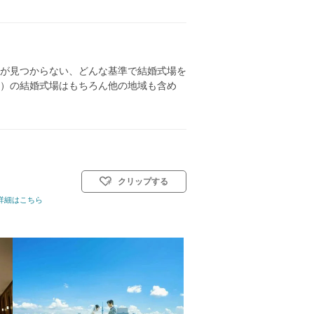
が見つからない、どんな基準で結婚式場を
）の結婚式場はもちろん他の地域も含め
クリップする
名
詳細はこちら
挙式スタイル: 教会式(キリスト教式)／神前式／人前式／仏前式