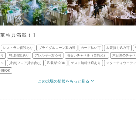
豪華特典満載！】
レストラン併設あり
ブライダルローン案内可
カード払い可
衣装持ち込み可
応可
料理演出あり
アレルギー対応可
明るいチャペル（自然光）
木目調のチャペ
ペル
貸切(フロア貸切含む)
和装挙式OK
ゲスト無料送迎あり
マタニティウエディ
利用OK
この式場の情報をもっと見る