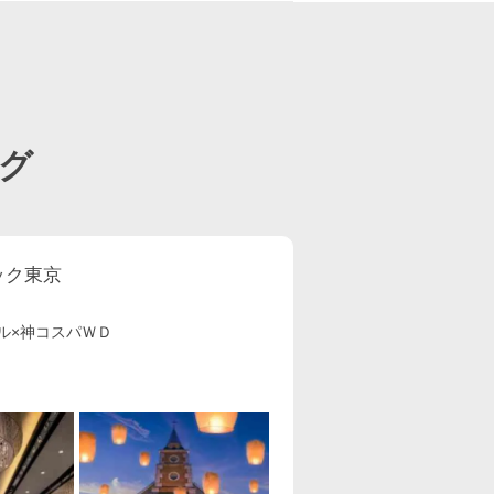
グ
ック東京
ル×神コスパＷＤ