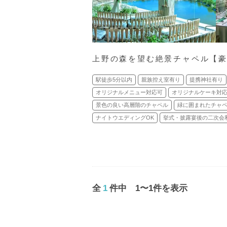
上野の森を望む絶景チャペル【
駅徒歩5分以内
親族控え室有り
提携神社有り
オリジナルメニュー対応可
オリジナルケーキ対
景色の良い高層階のチャペル
緑に囲まれたチャ
ナイトウエディングOK
挙式・披露宴後の二次会
全
1
件中 1〜1件を表示