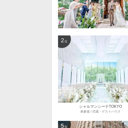
2
位
シャルマンシーナTOKYO
表参道 / 式場・ゲストハウス
5
位