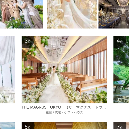
3
4
位
位
THE MAGNUS TOKYO （ザ マグナス トウキョウ）
銀座 / 式場・ゲストハウス
6
7
位
位