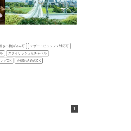
引き出物持込み可
デザートビュッフェ対応可
ル
スタイリッシュなチャペル
ングOK
会費制結婚式OK
1
ページ目