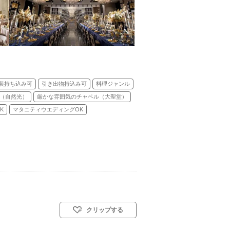
装持ち込み可
引き出物持込み可
料理ジャンル
（自然光）
厳かな雰囲気のチャペル（大聖堂）
K
マタニティウエディングOK
クリップする
キリスト教式)／人前式／仏前式