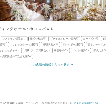
ディングホテル×神コスパＷＤ
レストラン併設あり
後払い相談可
ブライダルローン案内可
カード払い可
衣
対応可
オリジナルケーキ対応可
料理演出あり
アレルギー対応可
明るいチャペル
ッシュなチャペル
貸切(フロア貸切含む)
和装挙式OK
ペット相談OK
挙式のみO
・披露宴後の二次会利用OK
この式場の情報をもっと見る
 (表参道駅) / 式場・ゲストハウス
対応人数: 着席：2名 ～ 140名
東京都渋谷区神宮前4-5-6
アクセス詳細はこちら
挙式スタイル: 教会式(