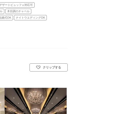
デザートビュッフェ対応可
ル
木目調のチャペル
結婚式OK
ナイトウエディングOK
クリップする
スト教式)／神前式／人前式／仏前式