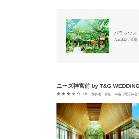
パラッツォ
六本木駅 / 式
ニーズ神宮前 by T&G WEDD
口コミ評価
3.8
表参道・青山・渋谷 (明治神宮前