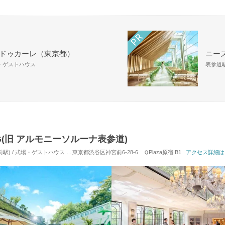
 ドゥカーレ（東京都）
ニーズ
場・ゲストハウス
表参道駅
ING(旧 アルモニーソルーナ表参道)
駅) / 式場・ゲストハウス
対応人数: 着席：10名 ～ 120名
東京都渋谷区神宮前6-28-6 ＱPlaza原宿 B1
挙式スタイル: 教会式(キリスト
アクセス詳細は