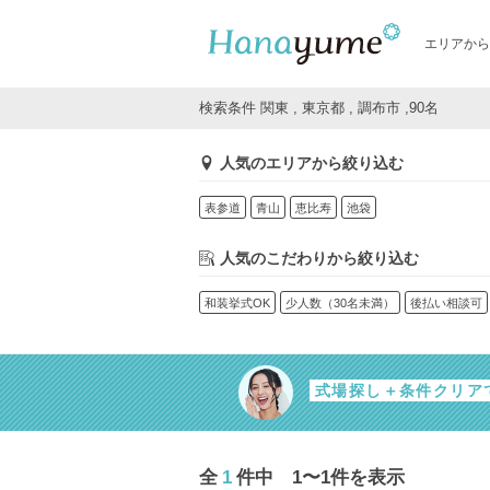
エリアから
検索条件 関東 , 東京都 , 調布市 ,90名
人気のエリアから絞り込む
表参道
青山
恵比寿
池袋
人気のこだわりから絞り込む
和装挙式OK
少人数（30名未満）
後払い相談可
式場探し＋条件クリア
全
1
件中 1〜1件を表示