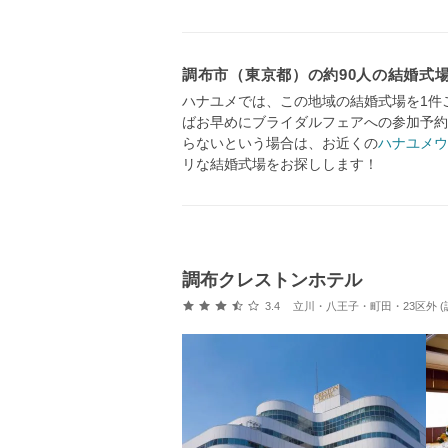
調布市（東京都）の約90人の結婚式
ハナユメでは、この地域の結婚式場を1件
ばお早めにブライダルフェアへの参加予約
らないという場合は、お近くの
ハナユメウ
リな結婚式場をお探しします！
調布クレストンホテル
口コミ評価
3.4
立川・八王子・町田・23区外 (調