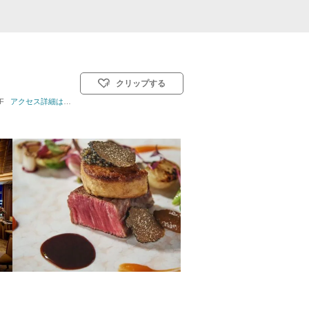
クリップする
F
挙式スタイル: 教会式(キリスト教式)／人前式／仏前式
アクセス詳細はこちら