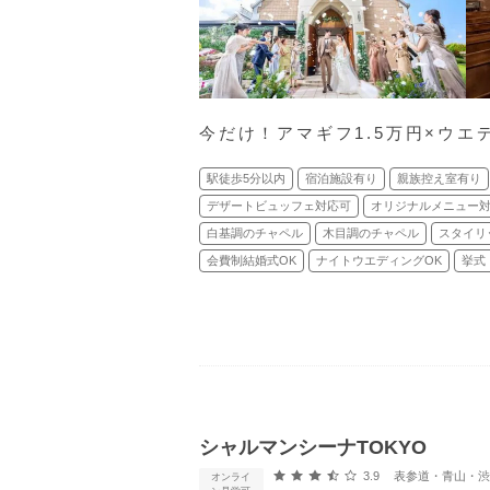
今だけ！アマギフ1.5万円×ウエ
駅徒歩5分以内
宿泊施設有り
親族控え室有り
デザートビュッフェ対応可
オリジナルメニュー
白基調のチャペル
木目調のチャペル
スタイリ
会費制結婚式OK
ナイトウエディングOK
挙式
シャルマンシーナTOKYO
口コミ評価
3.9
表参道・青山・渋谷
オンライ