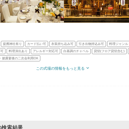
提携神社有り
カード払い可
衣装持ち込み可
引き出物持込み可
料理ジャンル
応可
料理演出あり
アレルギー対応可
白基調のチャペル
貸切(フロア貸切含む)
・披露宴後の二次会利用OK
この式場の情報をもっと見る
の検索結果