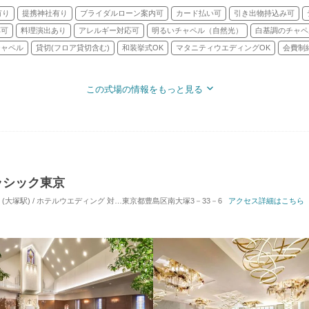
有り
提携神社有り
ブライダルローン案内可
カード払い可
引き出物持込み可
応可
料理演出あり
アレルギー対応可
明るいチャペル（自然光）
白基調のチャペ
チャペル
貸切(フロア貸切含む)
和装挙式OK
マタニティウエディングOK
会費制
この式場の情報をもっと見る
ラシック東京
(大塚駅) / ホテルウエディング
対応人数: 着席：2名 ～ 180名
東京都豊島区南大塚3－33－6
挙式スタイル: 教会式(キリ
アクセス詳細はこちら