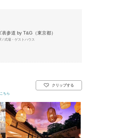
表参道 by T&G（東京都）
 / 式場・ゲストハウス
クリップする
教式)／人前式／和装人前式
こちら