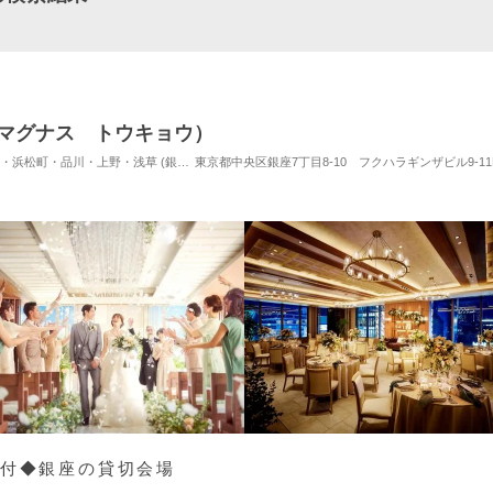
（ザ マグナス トウキョウ）
品川・上野・浅草 (銀座駅) / 式場・ゲストハウス
東京都中央区銀座7丁目8-10 フクハラギンザビル9-11
対応人数: 着席：2名 ～ 128名
円付◆銀座の貸切会場