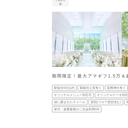
ン見学可
能
期間限定！最大アマギフ1.5万＆
駅徒歩5分以内
親族控え室有り
提携神社有り
オリジナルメニュー対応可
オリジナルケーキ対
緑に囲まれたチャペル
貸切(フロア貸切含む)
挙式・披露宴後の二次会利用OK