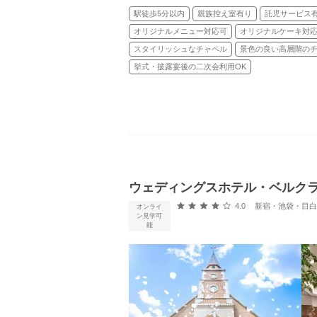
駅徒歩5分以内
親族控え室有り
託児サービス
オリジナルメニュー対応可
オリジナルケーキ対
スタイリッシュなチャペル
景色の良い高層階の
挙式・披露宴後の二次会利用OK
ウェディングスホテル・ベルク
口コミ評価
4.0
新宿・池袋・目白 
オンライ
ン見学可
能