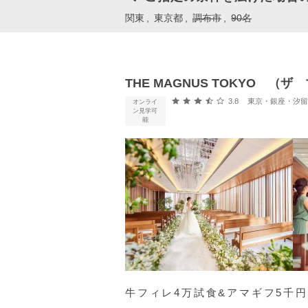
関東
東京都
調布市
90名
THE MAGNUS TOKYO 
口コミ評価
3.8
東京・銀座・汐留・浜松町・
オンライ
ン見学可
能
牛フィレ4万試食&アマギフ5千