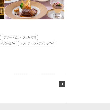
デザートビュッフェ対応可
挙式のみOK
マタニティウエディングOK
1
ページ目