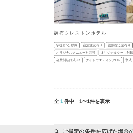
調布クレストンホテル
駅徒歩5分以内
宿泊施設有り
親族控え室有り
オリジナルメニュー対応可
オリジナルケーキ対
会費制結婚式OK
ナイトウエディングOK
挙式
全
1
件中 1〜1件を表示
ご指定の条件を広げた場合