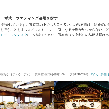
場・挙式・ウエディング会場を探す
ご紹介しています。東京都の中でも人口の多いこの調布市は、結婚式の
を行うことをオススメします。もし、気になる会場が見つからない、ど
エディングデスク
にご相談ください。調布市（東京都）の結婚式場はも
布駅) / ホテルウエディング
対応人数: 着席：6名 ～ 100名
東京都調布市小島町1-38-1 調布PARCO8階
挙式スタイル: 教会式(キリス
アクセス詳細