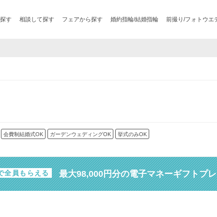
探す
相談して探す
フェアから探す
婚約指輪/結婚指輪
前撮り/フォトウエ
会費制結婚式OK
ガーデンウェディングOK
挙式のみOK
最大98,000円分の電子マネーギフトプ
で全員もらえる