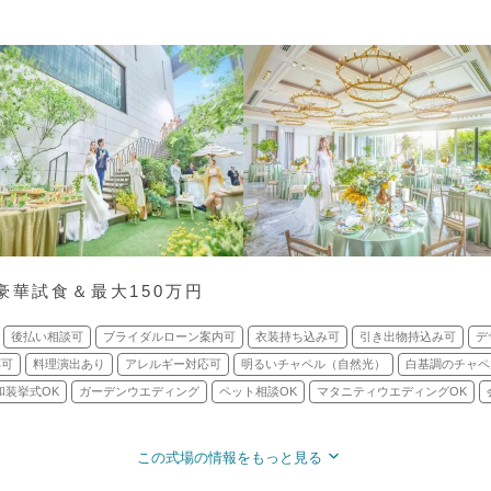
豪華試食＆最大150万円
後払い相談可
ブライダルローン案内可
衣装持ち込み可
引き出物持込み可
デ
応可
料理演出あり
アレルギー対応可
明るいチャペル（自然光）
白基調のチャペ
和装挙式OK
ガーデンウエディング
ペット相談OK
マタニティウエディングOK
この式場の情報をもっと見る