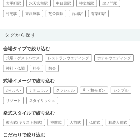
大手町駅
水天宮前駅
中目黒駅
神楽坂駅
虎ノ門駅
竹芝駅
東銀座駅
芝公園駅
台場駅
有楽町駅
タグから探す
会場タイプで絞り込む
式場・ゲストハウス
レストランウエディング
ホテルウエディング
神社・仏閣
料亭
教会
式場イメージで絞り込む
かわいい
ナチュラル
クラシカル
和・和モダン
シンプル
リゾート
スタイリッシュ
挙式スタイルで絞り込む
教会式(キリスト教式)
神前式
人前式
仏前式
和装人前式
こだわりで絞り込む