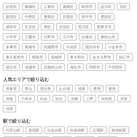
杉並区
板橋区
江東区
葛飾区
町田市
品川区
北区
新宿区
中野区
豊島区
目黒区
府中市
墨田区
調布市
文京区
港区
渋谷区
荒川区
西東京市
小平市
三鷹市
日野市
立川市
台東区
東村山市
多摩市
青梅市
武蔵野市
中央区
国分寺市
小金井市
東久留米市
昭島市
稲城市
東大和市
あきる野市
狛江市
国立市
清瀬市
武蔵村山市
福生市
羽村市
千代田区
人気エリアで絞り込む
表参道
青山
恵比寿
お台場
池袋
豊洲
銀座
赤坂
六本木
白金
目白
京橋
上野
浜松町
汐留
浅草
駅で絞り込む
代官山駅
原宿駅
白金台駅
外苑前駅
広尾駅
錦糸町駅