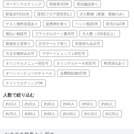
ガーデンウエディング
和装挙式OK
宿泊施設有り
駅徒歩5分以内
貸切(フロア貸切含む)
少人数婚（家族・親族のみ）
ゲスト無料送迎あり
提携神社有り
ペット相談OK
挙式のみOK
後払い相談可
ブライダルローン案内可
大人数（100名以上）
親族控え室有り
託児サービス有り
衣装持ち込み可
引き出物持込み可
デザートビュッフェ対応可
オリジナルメニュー対応可
オリジナルケーキ対応可
料理演出あり
オーシャンビューのチャペル
会費制結婚式OK
ナイトウエディングOK
人数で絞り込む
約10人
約20人
約30人
約40人
約50人
約60人
約70人
約80人
約90人
約100人
約110人
約120人