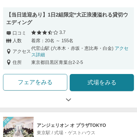
【当日送迎あり】1日2組限定*大正浪漫溢れる貸切ウ
エディング
3.7
口コミ
口コミ評価
人数
着席：20名 ～ 155名
代官山駅 (六本木・赤坂・恵比寿・白金)
アクセ
アクセス
ス詳細
住所
東京都目黒区青葉台2-2-5
フェアをみる
式場をみる
アンジェリオン オ プラザTOKYO
東京駅 / 式場・ゲストハウス