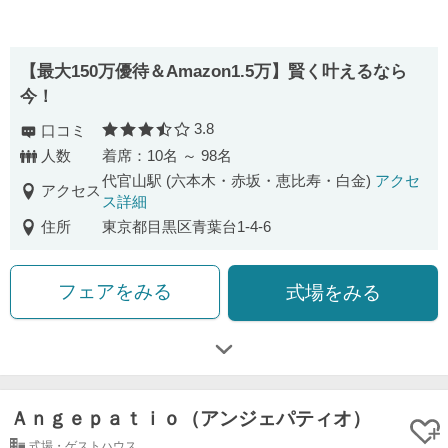
【最⼤150万優待＆Amazon1.5万】賢く叶えるなら
今！
3.8
口コミ
口コミ評価
人数
着席：10名 ～ 98名
代官山駅 (六本木・赤坂・恵比寿・白金)
アクセ
アクセス
ス詳細
住所
東京都目黒区青葉台1-4-6
フェアをみる
式場をみる
Ａｎｇｅｐａｔｉｏ（アンジェパティオ）
式場・ゲストハウス