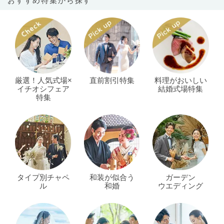
おすすめ特集から探す
厳選！人気式場×
直前割引特集
料理がおいしい
イチオシフェア
結婚式場特集
特集
タイプ別チャペ
和装が似合う
ガーデン
ル
和婚
ウエディング