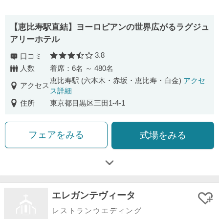
【恵比寿駅直結】ヨーロピアンの世界広がるラグジュ
アリーホテル
3.8
口コミ
口コミ評価
人数
着席：6名 ～ 480名
恵比寿駅 (六本木・赤坂・恵比寿・白金)
アクセ
アクセス
ス詳細
住所
東京都目黒区三田1-4-1
フェアをみる
式場をみる
エレガンテヴィータ
レストランウエディング