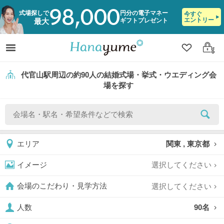
98,000
式場探しで
円分の電子マネー
今すぐ
エントリー
ギフトプレゼント
最大
クリップ
ログ
代官山駅周辺の約90人の結婚式場・挙式・ウエディング会
場を探す
関東 , 東京都
エリア
選択してください
イメージ
選択してください
会場のこだわり・見学方法
90名
人数