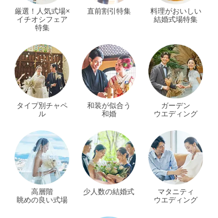
厳選！人気式場×
直前割引特集
料理がおいしい
イチオシフェア
結婚式場特集
特集
タイプ別チャペ
和装が似合う
ガーデン
ル
和婚
ウエディング
高層階
少人数の結婚式
マタニティ
眺めの良い式場
ウエディング