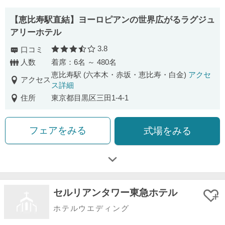
【恵比寿駅直結】ヨーロピアンの世界広がるラグジュ
アリーホテル
3.8
口コミ
口コミ評価
人数
着席：6名 ～ 480名
恵比寿駅 (六本木・赤坂・恵比寿・白金)
アクセ
アクセス
ス詳細
住所
東京都目黒区三田1-4-1
フェアをみる
式場をみる
セルリアンタワー東急ホテル
ホテルウエディング