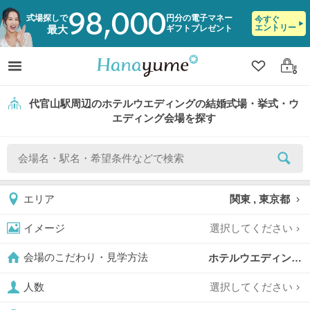
98,000
式場探しで
円分の電子マネー
今すぐ
エントリー
ギフトプレゼント
最大
クリップ
ログ
代官山駅周辺のホテルウエディングの結婚式場・挙式・ウ
エディング会場を探す
関東 , 東京都
エリア
選択してください
イメージ
ホテルウエディング,
会場のこだわり・見学方法
選択してください
人数