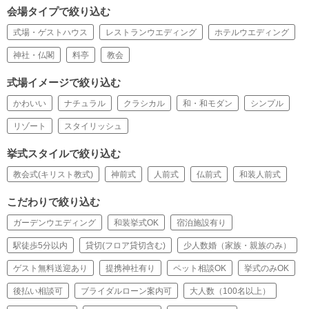
会場タイプで絞り込む
式場・ゲストハウス
レストランウエディング
ホテルウエディング
神社・仏閣
料亭
教会
式場イメージで絞り込む
かわいい
ナチュラル
クラシカル
和・和モダン
シンプル
リゾート
スタイリッシュ
挙式スタイルで絞り込む
教会式(キリスト教式)
神前式
人前式
仏前式
和装人前式
こだわりで絞り込む
ガーデンウエディング
和装挙式OK
宿泊施設有り
駅徒歩5分以内
貸切(フロア貸切含む)
少人数婚（家族・親族のみ）
ゲスト無料送迎あり
提携神社有り
ペット相談OK
挙式のみOK
後払い相談可
ブライダルローン案内可
大人数（100名以上）