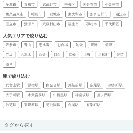
多摩市
青梅市
武蔵野市
中央区
国分寺市
小金井市
東久留米市
昭島市
稲城市
東大和市
あきる野市
狛江市
国立市
清瀬市
武蔵村山市
福生市
羽村市
千代田区
人気エリアで絞り込む
表参道
青山
恵比寿
お台場
池袋
豊洲
銀座
赤坂
六本木
白金
目白
京橋
上野
浜松町
汐留
浅草
駅で絞り込む
代官山駅
原宿駅
白金台駅
外苑前駅
広尾駅
錦糸町駅
大手町駅
水天宮前駅
中目黒駅
神楽坂駅
虎ノ門駅
竹芝駅
東銀座駅
芝公園駅
台場駅
有楽町駅
タグから探す