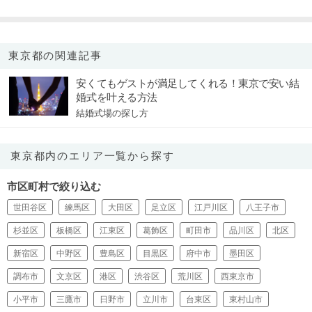
東京都の関連記事
安くてもゲストが満足してくれる！東京で安い結
婚式を叶える方法
結婚式場の探し方
東京都内のエリア一覧から探す
市区町村で絞り込む
世田谷区
練馬区
大田区
足立区
江戸川区
八王子市
杉並区
板橋区
江東区
葛飾区
町田市
品川区
北区
新宿区
中野区
豊島区
目黒区
府中市
墨田区
調布市
文京区
港区
渋谷区
荒川区
西東京市
小平市
三鷹市
日野市
立川市
台東区
東村山市