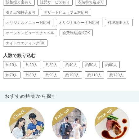
親族控え室有り
託児サービス有り
衣装持ち込み可
引き出物持込み可
デザートビュッフェ対応可
オリジナルメニュー対応可
オリジナルケーキ対応可
料理演出あり
オーシャンビューのチャペル
会費制結婚式OK
ナイトウエディングOK
人数で絞り込む
約10人
約20人
約30人
約40人
約50人
約60人
約70人
約80人
約90人
約100人
約110人
約120人
おすすめ特集から探す