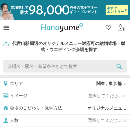
98,000
式場探しで
円分の電子マネー
今すぐ
エントリー
ギフトプレゼント
最大
クリップ
ログ
代官山駅周辺のオリジナルメニュー対応可の結婚式場・挙
式・ウエディング会場を探す
関東 , 東京都
エリア
選択してください
イメージ
オリジナルメニュー対応可,
会場のこだわり・見学方法
選択してください
人数