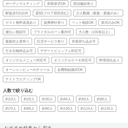
ガーデンウエディング
和装挙式OK
宿泊施設有り
駅徒歩5分以内
貸切(フロア貸切含む)
少人数婚（家族・親族のみ）
ゲスト無料送迎あり
提携神社有り
ペット相談OK
挙式のみOK
後払い相談可
ブライダルローン案内可
大人数（100名以上）
親族控え室有り
託児サービス有り
衣装持ち込み可
引き出物持込み可
デザートビュッフェ対応可
オリジナルメニュー対応可
オリジナルケーキ対応可
料理演出あり
オーシャンビューのチャペル
会費制結婚式OK
ナイトウエディングOK
人数で絞り込む
約10人
約20人
約30人
約40人
約50人
約60人
約70人
約80人
約90人
約100人
約110人
約120人
おすすめ特集から探す