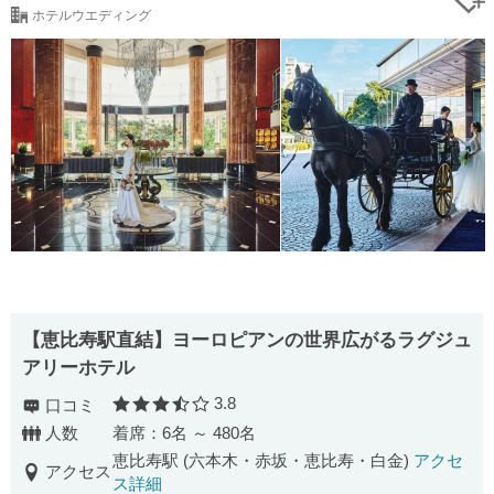
ホテルウエディング
【恵比寿駅直結】ヨーロピアンの世界広がるラグジュ
アリーホテル
3.8
口コミ
口コミ評価
人数
着席：6名 ～ 480名
恵比寿駅 (六本木・赤坂・恵比寿・白金)
アクセ
アクセス
ス詳細