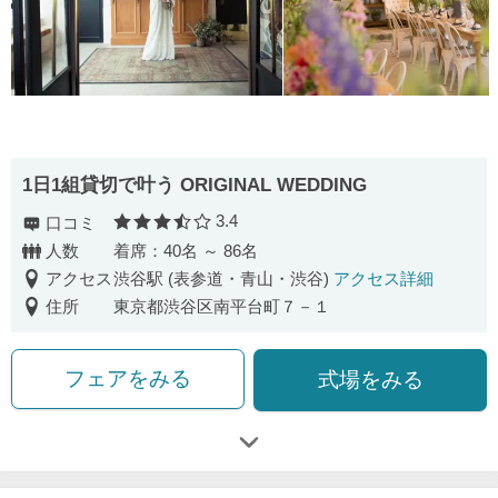
1日1組貸切で叶う ORIGINAL WEDDING
3.4
口コミ
口コミ評価
人数
着席：40名 ～ 86名
アクセス
渋谷駅 (表参道・青山・渋谷)
アクセス詳細
住所
東京都渋谷区南平台町７－１
フェアをみる
式場をみる