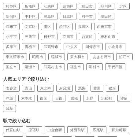
杉並区
板橋区
江東区
葛飾区
町田市
品川区
北区
新宿区
中野区
豊島区
目黒区
府中市
墨田区
調布市
文京区
港区
渋谷区
荒川区
西東京市
小平市
三鷹市
日野市
立川市
台東区
東村山市
多摩市
青梅市
武蔵野市
中央区
国分寺市
小金井市
東久留米市
昭島市
稲城市
東大和市
あきる野市
狛江市
国立市
清瀬市
武蔵村山市
福生市
羽村市
千代田区
人気エリアで絞り込む
表参道
青山
恵比寿
お台場
池袋
豊洲
銀座
赤坂
六本木
白金
目白
京橋
上野
浜松町
汐留
浅草
駅で絞り込む
代官山駅
原宿駅
白金台駅
外苑前駅
広尾駅
錦糸町駅