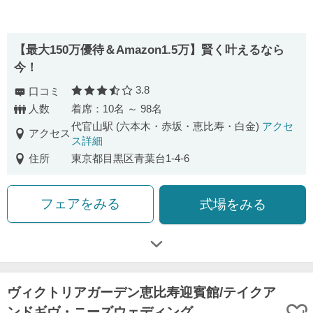
【最⼤150万優待＆Amazon1.5万】賢く叶えるなら
今！
3.8
口コミ
口コミ評価
人数
着席：10名 ～ 98名
代官山駅 (六本木・赤坂・恵比寿・白金)
アクセ
アクセス
ス詳細
住所
東京都目黒区青葉台1-4-6
フェアをみる
式場をみる
ヴィクトリアガーデン恵比寿迎賓館/テイクア
ンドギヴ・ニーズウェディング