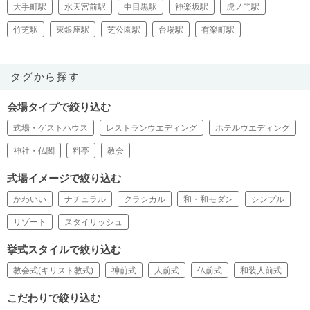
大手町駅
水天宮前駅
中目黒駅
神楽坂駅
虎ノ門駅
竹芝駅
東銀座駅
芝公園駅
台場駅
有楽町駅
タグから探す
会場タイプで絞り込む
式場・ゲストハウス
レストランウエディング
ホテルウエディング
神社・仏閣
料亭
教会
式場イメージで絞り込む
かわいい
ナチュラル
クラシカル
和・和モダン
シンプル
リゾート
スタイリッシュ
挙式スタイルで絞り込む
教会式(キリスト教式)
神前式
人前式
仏前式
和装人前式
こだわりで絞り込む