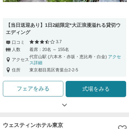
【当日送迎あり】1日2組限定*大正浪漫溢れる貸切ウ
エディング
3.7
口コミ
口コミ評価
人数
着席：20名 ～ 155名
代官山駅 (六本木・赤坂・恵比寿・白金)
アクセ
アクセス
ス詳細
住所
東京都目黒区青葉台2-2-5
フェアをみる
式場をみる
ウェスティンホテル東京