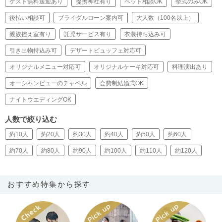
ゲスト無料送迎あり
提携神社有り
ペット相談OK
挙式のみOK
後払い相談可
ブライダルローン案内可
大人数（100名以上）
親族控え室有り
託児サービス有り
衣装持ち込み可
引き出物持込み可
デザートビュッフェ対応可
オリジナルメニュー対応可
オリジナルケーキ対応可
料理演出あり
オーシャンビューのチャペル
会費制結婚式OK
ナイトウエディングOK
人数で絞り込む
約10人
約20人
約30人
約40人
約50人
約60人
約70人
約80人
約90人
約100人
約110人
約120人
おすすめ特集から探す