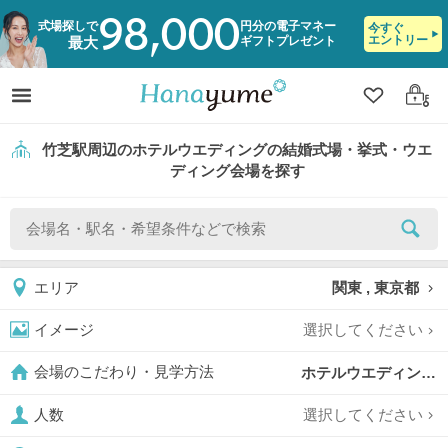
98,000
式場探しで
円分の電子マネー
今すぐ
エントリー
ギフトプレゼント
最大
クリップ
ログ
竹芝駅周辺のホテルウエディングの結婚式場・挙式・ウエ
ディング会場を探す
関東 , 東京都
エリア
選択してください
イメージ
ホテルウエディング,
会場のこだわり・見学方法
選択してください
人数