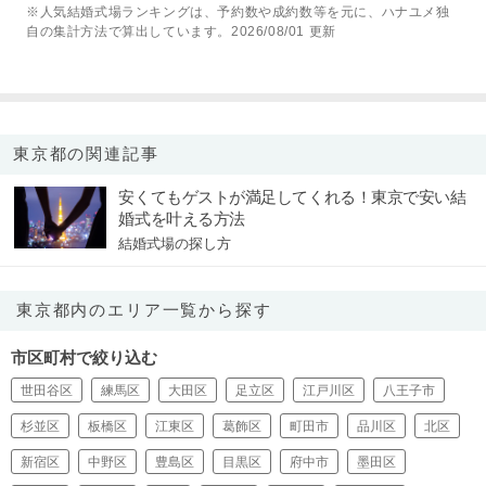
※人気結婚式場ランキングは、予約数や成約数等を元に、ハナユメ独
自の集計方法で算出しています。2026/08/01 更新
東京都の関連記事
安くてもゲストが満足してくれる！東京で安い結
婚式を叶える方法
結婚式場の探し方
東京都内のエリア一覧から探す
市区町村で絞り込む
世田谷区
練馬区
大田区
足立区
江戸川区
八王子市
杉並区
板橋区
江東区
葛飾区
町田市
品川区
北区
新宿区
中野区
豊島区
目黒区
府中市
墨田区