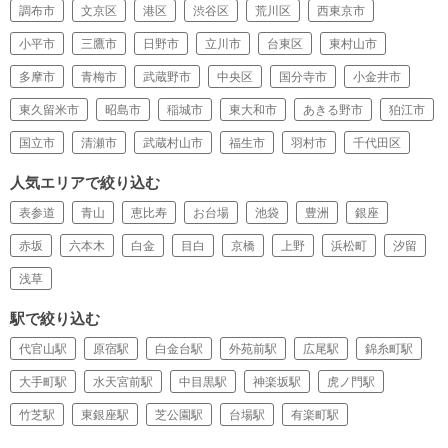
調布市
文京区
港区
渋谷区
荒川区
西東京市
小平市
三鷹市
日野市
立川市
台東区
東村山市
多摩市
青梅市
武蔵野市
中央区
国分寺市
小金井市
東久留米市
昭島市
稲城市
東大和市
あきる野市
狛江市
国立市
清瀬市
武蔵村山市
福生市
羽村市
千代田区
人気エリアで絞り込む
表参道
青山
恵比寿
お台場
池袋
豊洲
銀座
赤坂
六本木
白金
目白
京橋
上野
浜松町
汐留
浅草
駅で絞り込む
代官山駅
原宿駅
白金台駅
外苑前駅
広尾駅
錦糸町駅
大手町駅
水天宮前駅
中目黒駅
神楽坂駅
虎ノ門駅
竹芝駅
東銀座駅
芝公園駅
台場駅
有楽町駅