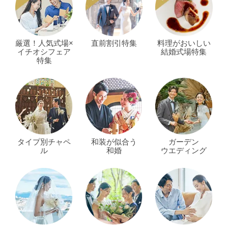
厳選！人気式場×
直前割引特集
料理がおいしい
イチオシフェア
結婚式場特集
特集
タイプ別チャペ
和装が似合う
ガーデン
ル
和婚
ウエディング