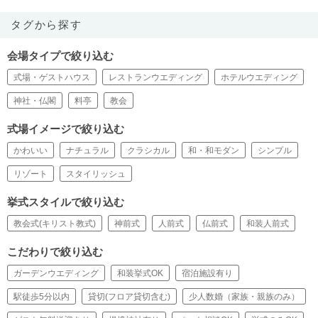
タグから探す
会場タイプで絞り込む
式場・ゲストハウス
レストランウエディング
ホテルウエディング
神社・仏閣
料亭
教会
式場イメージで絞り込む
かわいい
ナチュラル
クラシカル
和・和モダン
シンプル
リゾート
スタイリッシュ
挙式スタイルで絞り込む
教会式(キリスト教式)
神前式
人前式
仏前式
和装人前式
こだわりで絞り込む
ガーデンウエディング
和装挙式OK
宿泊施設有り
駅徒歩5分以内
貸切(フロア貸切含む)
少人数婚（家族・親族のみ）