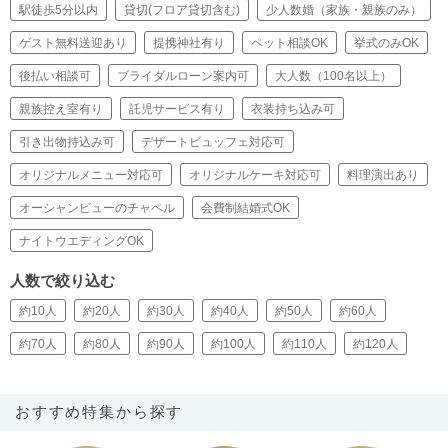
駅徒歩5分以内
貸切(フロア貸切含む)
少人数婚（家族・親族のみ）
ゲスト無料送迎あり
提携神社有り
ペット相談OK
挙式のみOK
後払い相談可
ブライダルローン案内可
大人数（100名以上）
親族控え室有り
託児サービス有り
衣装持ち込み可
引き出物持込み可
デザートビュッフェ対応可
オリジナルメニュー対応可
オリジナルケーキ対応可
料理演出あり
オーシャンビューのチャペル
会費制結婚式OK
ナイトウエディングOK
人数で絞り込む
約10人
約20人
約30人
約40人
約50人
約60人
約70人
約80人
約90人
約100人
約110人
約120人
おすすめ特集から探す