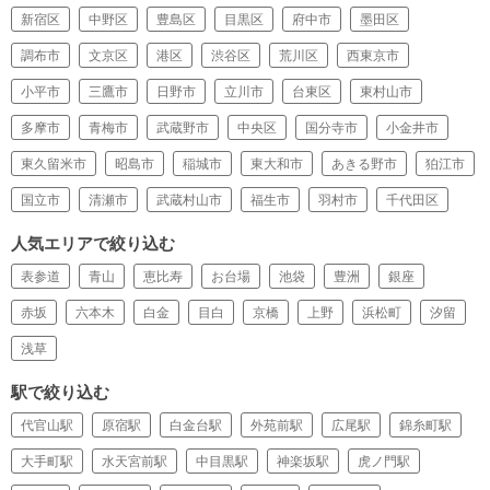
新宿区
中野区
豊島区
目黒区
府中市
墨田区
調布市
文京区
港区
渋谷区
荒川区
西東京市
小平市
三鷹市
日野市
立川市
台東区
東村山市
多摩市
青梅市
武蔵野市
中央区
国分寺市
小金井市
東久留米市
昭島市
稲城市
東大和市
あきる野市
狛江市
国立市
清瀬市
武蔵村山市
福生市
羽村市
千代田区
人気エリアで絞り込む
表参道
青山
恵比寿
お台場
池袋
豊洲
銀座
赤坂
六本木
白金
目白
京橋
上野
浜松町
汐留
浅草
駅で絞り込む
代官山駅
原宿駅
白金台駅
外苑前駅
広尾駅
錦糸町駅
大手町駅
水天宮前駅
中目黒駅
神楽坂駅
虎ノ門駅