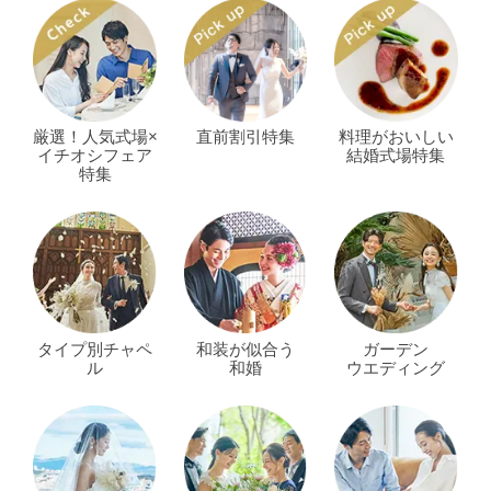
厳選！人気式場×
直前割引特集
料理がおいしい
イチオシフェア
結婚式場特集
特集
タイプ別チャペ
和装が似合う
ガーデン
ル
和婚
ウエディング