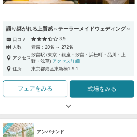
語り継がれる上質感～テーラーメイドウェディング～
3.9
口コミ
口コミ評価
人数
着席：20名 ～ 272名
汐留駅 (東京・銀座・汐留・浜松町・品川・上
アクセス
野・浅草)
アクセス詳細
住所
東京都港区東新橋1-9-1
フェアをみる
式場をみる
アンパサンド