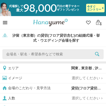
98,000
式場探しで
円分の電子マネー
今すぐ
エントリー
ギフトプレゼント
最大
クリップ
ログ
汐留（東京都）の貸切(フロア貸切含む)の結婚式場・挙
式・ウエディング会場を探す
関東 , 東京都 , 汐留
エリア
選択してください
イメージ
貸切(フロア貸切含む),
会場のこだわり・見学方法
選択してください
人数