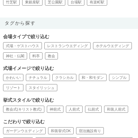
竹芝駅
東銀座駅
芝公園駅
台場駅
有楽町駅
タグから探す
会場タイプで絞り込む
式場・ゲストハウス
レストランウエディング
ホテルウエディング
神社・仏閣
料亭
教会
式場イメージで絞り込む
かわいい
ナチュラル
クラシカル
和・和モダン
シンプル
リゾート
スタイリッシュ
挙式スタイルで絞り込む
教会式(キリスト教式)
神前式
人前式
仏前式
和装人前式
こだわりで絞り込む
ガーデンウエディング
和装挙式OK
宿泊施設有り