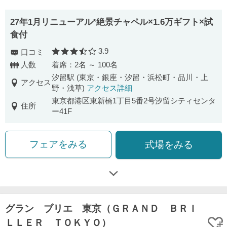
27年1月リニューアル*絶景チャペル×1.6万ギフト×試
食付
3.9
口コミ
口コミ評価
人数
着席：2名 ～ 100名
汐留駅 (東京・銀座・汐留・浜松町・品川・上
アクセス
野・浅草)
アクセス詳細
東京都港区東新橋1丁目5番2号汐留シティセンタ
住所
ー41F
フェアをみる
式場をみる
グラン ブリエ 東京（ＧＲＡＮＤ ＢＲＩ
ＬＬＥＲ ＴＯＫＹＯ）