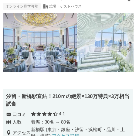
オンライン見学可能
式場・ゲストハウス
汐留・新橋駅直結！210ｍの絶景×130万特典×3万相当
試食
4.1
口コミ
口コミ評価
人数
着席：30名 ～ 80名
新橋駅 (東京・銀座・汐留・浜松町・品川・上
アクセス
野・浅草)
アクセス詳細