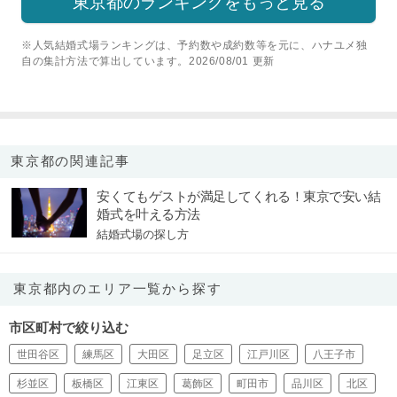
東京都のランキングをもっと見る
※人気結婚式場ランキングは、予約数や成約数等を元に、ハナユメ独
自の集計方法で算出しています。2026/08/01 更新
東京都の関連記事
安くてもゲストが満足してくれる！東京で安い結
婚式を叶える方法
結婚式場の探し方
東京都内のエリア一覧から探す
市区町村で絞り込む
世田谷区
練馬区
大田区
足立区
江戸川区
八王子市
杉並区
板橋区
江東区
葛飾区
町田市
品川区
北区