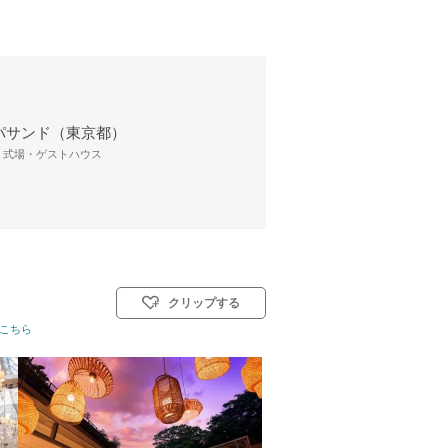
パサンド（東京都）
/ 式場・ゲストハウス
クリップする
教式)／人前式／和装人前式
こちら