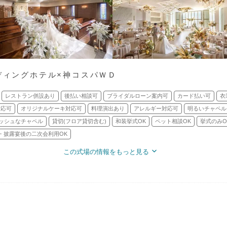
ディングホテル×神コスパＷＤ
レストラン併設あり
後払い相談可
ブライダルローン案内可
カード払い可
衣
対応可
オリジナルケーキ対応可
料理演出あり
アレルギー対応可
明るいチャペル
ッシュなチャペル
貸切(フロア貸切含む)
和装挙式OK
ペット相談OK
挙式のみO
・披露宴後の二次会利用OK
この式場の情報をもっと見る