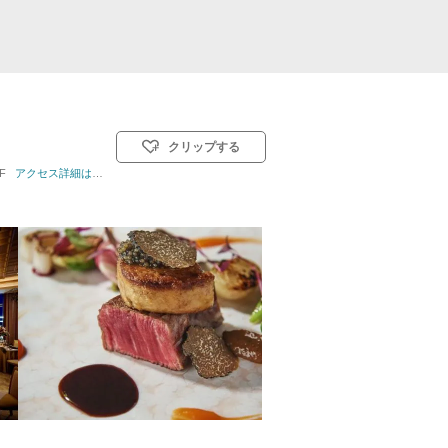
クリップする
F
挙式スタイル: 教会式(キリスト教式)／人前式／仏前式
アクセス詳細はこちら