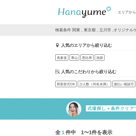
エリアから
検索条件 関東 , 東京都 , 立川市 ,オリジナ
人気のエリアから絞り込む
表参道
青山
恵比寿
池袋
人気のこだわりから絞り込む
和装挙式OK
少人数（30名未満）
後払い相談可
式場探し＋条件クリア
全
1
件中 1〜1件を表示