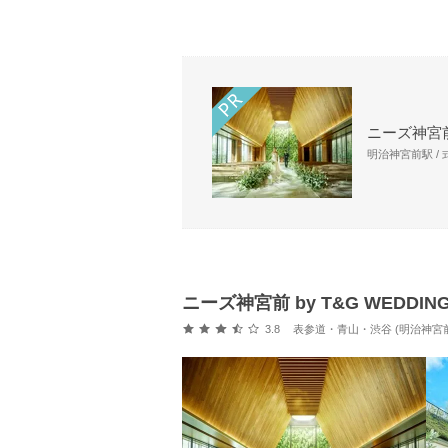
ニーズ神宮前
明治神宮前駅 /
ニーズ神宮前 by T&G WEDD
口コミ評価
3.8
表参道・青山・渋谷 (明治神宮前