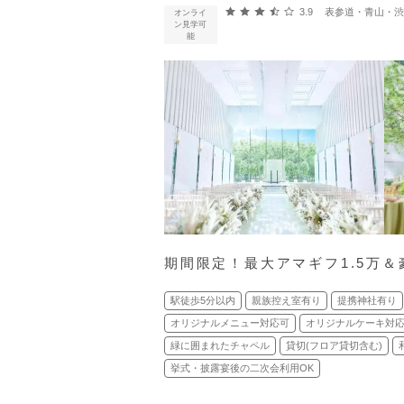
口コミ評価
3.9
表参道・青山・渋谷
オンライ
ン見学可
能
期間限定！最大アマギフ1.5万＆
駅徒歩5分以内
親族控え室有り
提携神社有り
オリジナルメニュー対応可
オリジナルケーキ対
緑に囲まれたチャペル
貸切(フロア貸切含む)
挙式・披露宴後の二次会利用OK