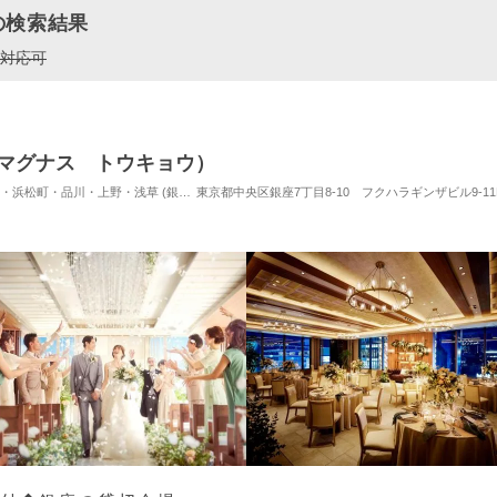
の検索結果
対応可
（ザ マグナス トウキョウ）
品川・上野・浅草 (銀座駅) / 式場・ゲストハウス
東京都中央区銀座7丁目8-10 フクハラギンザビル9-11
対応人数: 着席：2名 ～ 128名