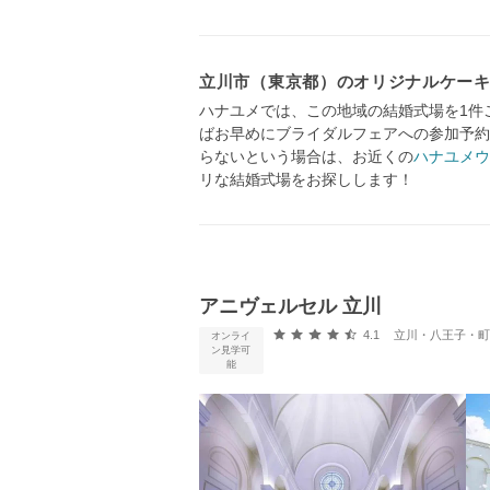
立川市（東京都）のオリジナルケー
ハナユメでは、この地域の結婚式場を1件
ばお早めにブライダルフェアへの参加予約
らないという場合は、お近くの
ハナユメウ
リな結婚式場をお探しします！
アニヴェルセル 立川
口コミ評価
4.1
立川・八王子・町田・2
オンライ
ン見学可
能