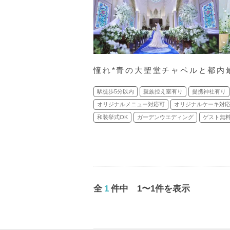
憧れ*青の大聖堂チャペルと都内
駅徒歩5分以内
親族控え室有り
提携神社有り
オリジナルメニュー対応可
オリジナルケーキ対
和装挙式OK
ガーデンウエディング
ゲスト無
全
1
件中 1〜1件を表示