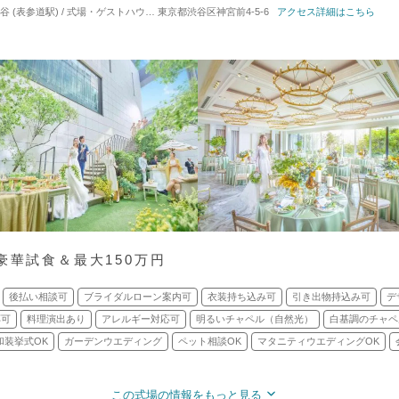
 (表参道駅) / 式場・ゲストハウス
対応人数: 着席：2名 ～ 140名
東京都渋谷区神宮前4-5-6
アクセス詳細はこちら
挙式スタイル: 教会式(
豪華試食＆最大150万円
後払い相談可
ブライダルローン案内可
衣装持ち込み可
引き出物持込み可
デ
応可
料理演出あり
アレルギー対応可
明るいチャペル（自然光）
白基調のチャペ
和装挙式OK
ガーデンウエディング
ペット相談OK
マタニティウエディングOK
この式場の情報をもっと見る