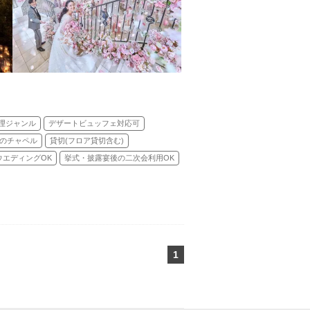
理ジャンル
デザートビュッフェ対応可
のチャペル
貸切(フロア貸切含む)
ウエディングOK
挙式・披露宴後の二次会利用OK
1
ページ目