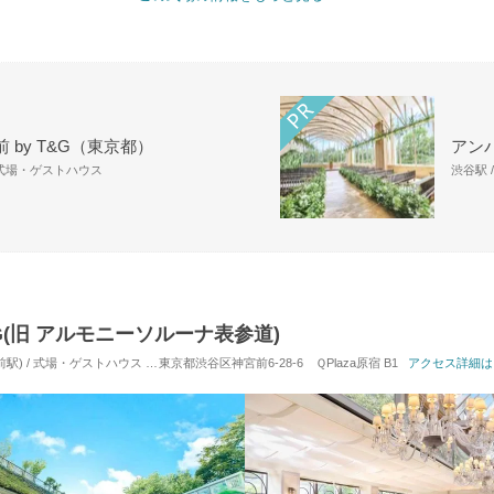
 by T&G（東京都）
アン
 式場・ゲストハウス
渋谷駅 
ING(旧 アルモニーソルーナ表参道)
駅) / 式場・ゲストハウス
対応人数: 着席：10名 ～ 120名
東京都渋谷区神宮前6-28-6 ＱPlaza原宿 B1
挙式スタイル: 教会式(キリスト
アクセス詳細は