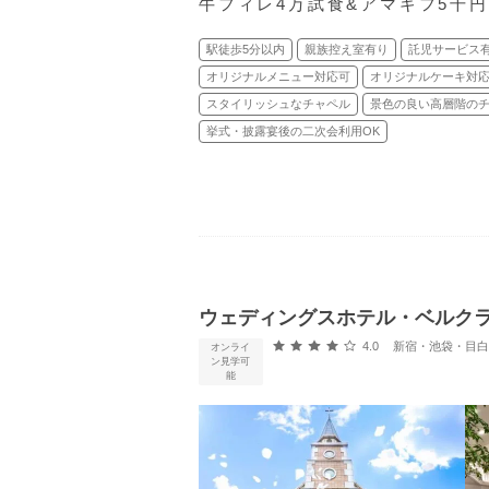
牛フィレ4万試食&アマギフ5千
駅徒歩5分以内
親族控え室有り
託児サービス
オリジナルメニュー対応可
オリジナルケーキ対
スタイリッシュなチャペル
景色の良い高層階の
挙式・披露宴後の二次会利用OK
ウェディングスホテル・ベルク
口コミ評価
4.0
新宿・池袋・目白 
オンライ
ン見学可
能