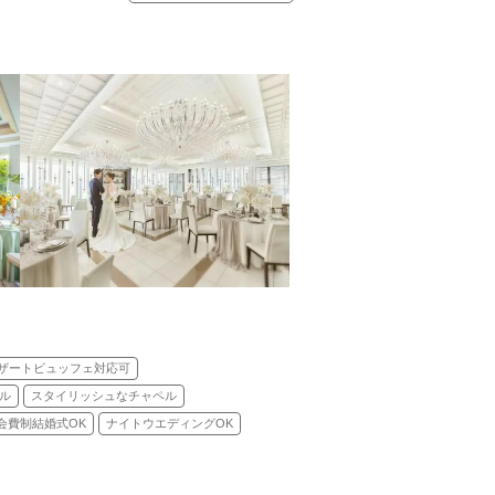
キリスト教式)／人前式／仏前式
ザートビュッフェ対応可
ル
スタイリッシュなチャペル
会費制結婚式OK
ナイトウエディングOK