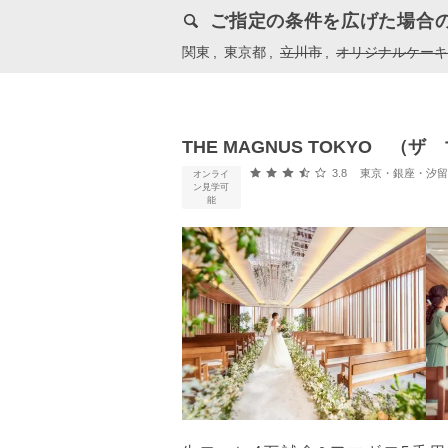
ご指定の条件を広げた場合
関東
東京都
立川市
オリジナルケーキ
THE MAGNUS TOKYO 
口コミ評価
3.8
東京・銀座・汐留・浜松町・
オンライ
ン見学可
能