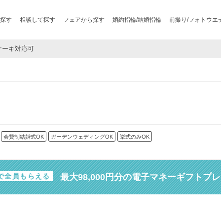
探す
相談して探す
フェアから探す
婚約指輪/結婚指輪
前撮り/フォトウエ
ルケーキ対応可
会費制結婚式OK
ガーデンウェディングOK
挙式のみOK
最大98,000円分の電子マネーギフトプ
で全員もらえる