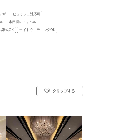
デザートビュッフェ対応可
ル
木目調のチャペル
結婚式OK
ナイトウエディングOK
クリップする
スト教式)／神前式／人前式／仏前式