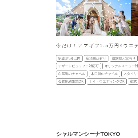
今だけ！アマギフ1.5万円×ウエ
駅徒歩5分以内
宿泊施設有り
親族控え室有り
デザートビュッフェ対応可
オリジナルメニュー
白基調のチャペル
木目調のチャペル
スタイリ
会費制結婚式OK
ナイトウエディングOK
挙式
シャルマンシーナTOKYO