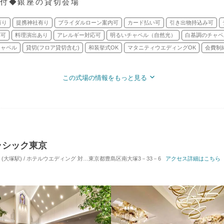
円付◆銀座の貸切会場
有り
提携神社有り
ブライダルローン案内可
カード払い可
引き出物持込み可
応可
料理演出あり
アレルギー対応可
明るいチャペル（自然光）
白基調のチャペ
チャペル
貸切(フロア貸切含む)
和装挙式OK
マタニティウエディングOK
会費制
この式場の情報をもっと見る
ラシック東京
(大塚駅) / ホテルウエディング
対応人数: 着席：2名 ～ 180名
東京都豊島区南大塚3－33－6
挙式スタイル: 教会式(キリ
アクセス詳細はこちら