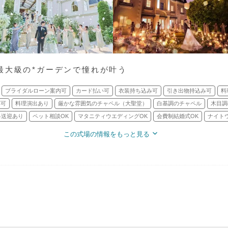
最大級の*ガーデンで憧れが叶う
ブライダルローン案内可
カード払い可
衣装持ち込み可
引き出物持込み可
料
応可
料理演出あり
厳かな雰囲気のチャペル（大聖堂）
白基調のチャペル
木目調
料送迎あり
ペット相談OK
マタニティウエディングOK
会費制結婚式OK
ナイト
この式場の情報をもっと見る