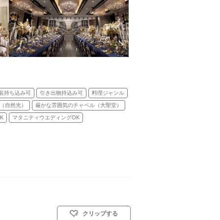
装持ち込み可
引き出物持込み可
料理ジャンル
（自然光）
厳かな雰囲気のチャペル（大聖堂）
K
マタニティウエディングOK
クリップする