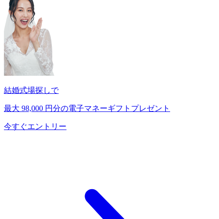
結婚式場探しで
最大
98,000
円分の電子マネーギフトプレゼント
今すぐエントリー