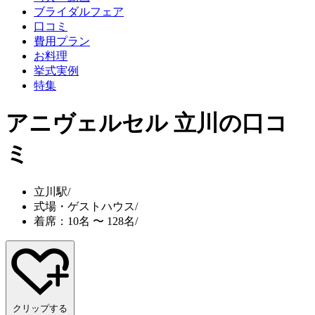
ブライダルフェア
口コミ
費用プラン
お料理
挙式実例
特集
アニヴェルセル 立川
の口コ
ミ
立川駅
/
式場・ゲストハウス
/
着席：10名 〜 128名
/
クリップする