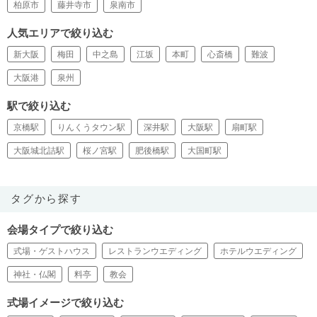
柏原市
藤井寺市
泉南市
人気エリアで絞り込む
新大阪
梅田
中之島
江坂
本町
心斎橋
難波
大阪港
泉州
駅で絞り込む
京橋駅
りんくうタウン駅
深井駅
大阪駅
扇町駅
大阪城北詰駅
桜ノ宮駅
肥後橋駅
大国町駅
タグから探す
会場タイプで絞り込む
式場・ゲストハウス
レストランウエディング
ホテルウエディング
神社・仏閣
料亭
教会
式場イメージで絞り込む