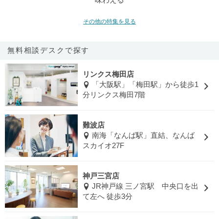
味わえる
その他の特集を見る
無料相談デスクで探す
リンクス梅田店
「大阪駅」「梅田駅」から徒歩1
分リンクス梅田7階
難波店
南海「なんば駅」直結、なんば
スカイオ27F
神戸三宮店
JR神戸線 三ノ宮駅 中央口を出
て左へ 徒歩3分