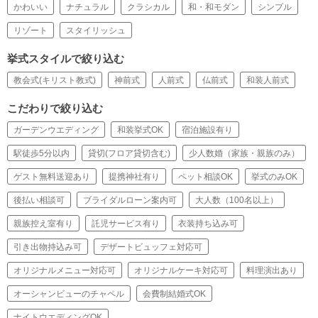
かわいい
ナチュラル
クラシカル
和・和モダン
シンプル
リゾート
スタイリッシュ
挙式スタイルで絞り込む
教会式(キリスト教式)
神前式
人前式
仏前式
和装人前式
こだわりで絞り込む
ガーデンウエディング
和装挙式OK
宿泊施設有り
駅徒歩5分以内
貸切(フロア貸切含む)
少人数婚（家族・親族のみ）
ゲスト無料送迎あり
提携神社有り
ペット相談OK
挙式のみOK
後払い相談可
ブライダルローン案内可
大人数（100名以上）
親族控え室有り
託児サービス有り
衣装持ち込み可
引き出物持込み可
デザートビュッフェ対応可
オリジナルメニュー対応可
オリジナルケーキ対応可
料理演出あり
オーシャンビューのチャペル
会費制結婚式OK
ナイトウエディングOK