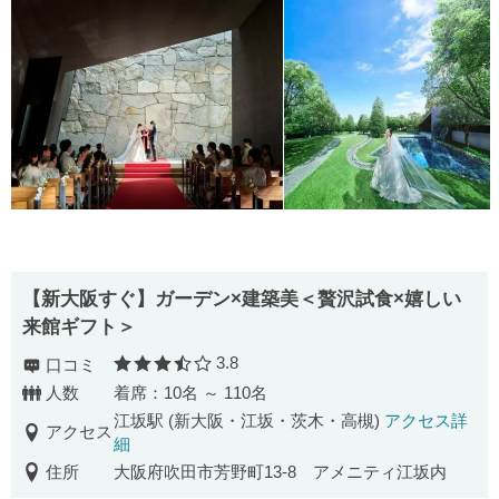
【新大阪すぐ】ガーデン×建築美＜贅沢試食×嬉しい
来館ギフト＞
3.8
口コミ
口コミ評価
人数
着席：10名 ～ 110名
江坂駅 (新大阪・江坂・茨木・高槻)
アクセス詳
アクセス
細
住所
大阪府吹田市芳野町13-8 アメニティ江坂内