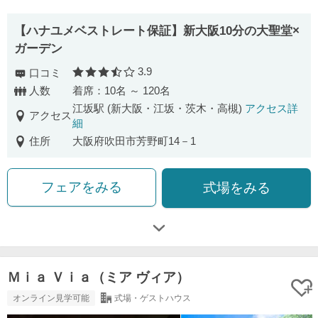
【ハナユメベストレート保証】新大阪10分の大聖堂×
ガーデン
3.9
口コミ
口コミ評価
人数
着席：10名 ～ 120名
江坂駅 (新大阪・江坂・茨木・高槻)
アクセス詳
アクセス
細
住所
大阪府吹田市芳野町14－1
フェアをみる
式場をみる
Ｍｉａ Ｖｉａ（ミア ヴィア）
オンライン見学可能
式場・ゲストハウス