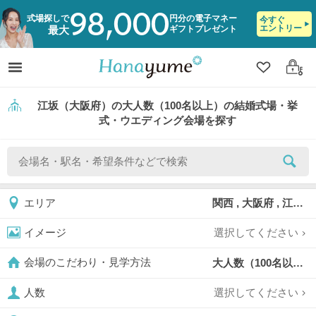
98,000
式場探しで
円分の電子マネー
今すぐ
エントリー
ギフトプレゼント
最大
クリップ
ログ
江坂（大阪府）の大人数（100名以上）の結婚式場・挙
式・ウエディング会場を探す
関西 , 大阪府 , 江坂
エリア
選択してください
イメージ
大人数（100名以上）,
会場のこだわり・見学方法
選択してください
人数