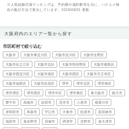
※人気結婚式場ランキングは、予約数や成約数等を元に、ハナユメ独
自の集計方法で算出しています。2026/08/01 更新
大阪府内のエリア一覧から探す
市区町村で絞り込む
大阪市
大阪市東淀川区
大阪市淀川区
大阪市生野区
大阪市住之江区
大阪市北区
大阪市阿倍野区
大阪市都島区
大阪市西淀川区
大阪市港区
大阪市西区
大阪市天王寺区
大阪市福島区
大阪市此花区
堺市
堺市北区
堺市南区
堺市堺区
堺市西区
堺市中区
堺市東区
東大阪市
枚方市
豊中市
高槻市
吹田市
茨木市
八尾市
寝屋川市
岸和田市
和泉市
守口市
大東市
松原市
富田林市
池田市
泉佐野市
貝塚市
摂津市
交野市
泉大津市