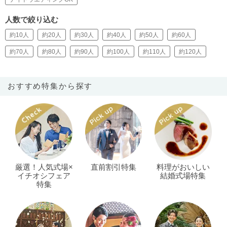
人数で絞り込む
約10人
約20人
約30人
約40人
約50人
約60人
約70人
約80人
約90人
約100人
約110人
約120人
おすすめ特集から探す
厳選！人気式場×
直前割引特集
料理がおいしい
イチオシフェア
結婚式場特集
特集