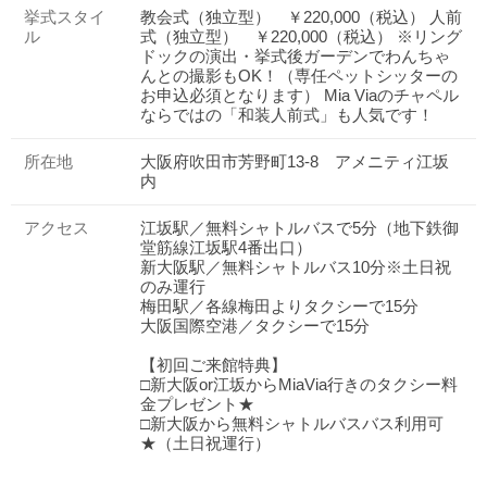
挙式スタイ
教会式（独立型） ￥220,000（税込） 人前
ル
式（独立型） ￥220,000（税込） ※リング
ドックの演出・挙式後ガーデンでわんちゃ
んとの撮影もOK！（専任ペットシッターの
お申込必須となります） Mia Viaのチャペル
ならではの「和装人前式」も人気です！
所在地
大阪府吹田市芳野町13-8 アメニティ江坂
内
アクセス
江坂駅／無料シャトルバスで5分（地下鉄御
堂筋線江坂駅4番出口）
新大阪駅／無料シャトルバス10分※土日祝
のみ運行
梅田駅／各線梅田よりタクシーで15分
大阪国際空港／タクシーで15分
【初回ご来館特典】
□新大阪or江坂からMiaVia行きのタクシー料
金プレゼント★
□新大阪から無料シャトルバスバス利用可
★（土日祝運行）