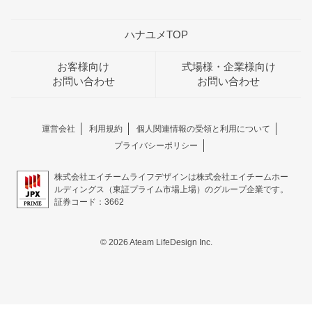
ハナユメTOP
お客様向け
式場様・企業様向け
お問い合わせ
お問い合わせ
運営会社
利用規約
個人関連情報の受領と利用について
プライバシーポリシー
株式会社エイチームライフデザインは株式会社エイチームホー
ルディングス（東証プライム市場上場）のグループ企業です。
証券コード：3662
© 2026 Ateam LifeDesign Inc.
おトクな特典つきフェア
フェア一覧
8/11
残◯
(火・祝)
来館特典：ギフト券5000円プレゼント