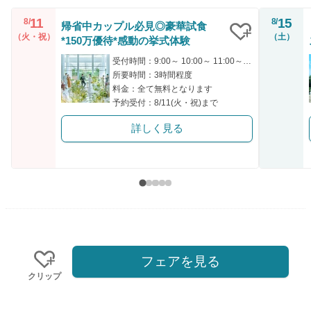
11
15
8/
8/
帰省中カップル必見◎豪華試食
（火・祝）
（土）
*150万優待*感動の挙式体験
クリップ
受付時間：9:00～ 10:00～ 11:00～ 16:00～
所要時間：3時間程度
料金：全て無料となります
予約受付：8/11(火・祝)まで
詳しく見る
フェアを見る
クリップ