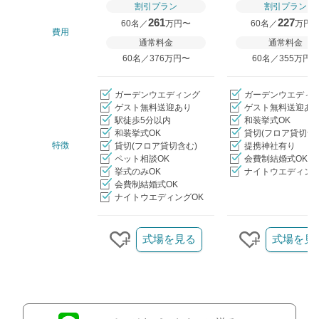
割引プラン
割引プラン
261
227
60名／
万円〜
60名／
万円
費用
通常料金
通常料金
60名／376万円〜
60名／355万円
ガーデンウエディング
ガーデンウエディ
ゲスト無料送迎あり
ゲスト無料送迎あ
駅徒歩5分以内
和装挙式OK
和装挙式OK
貸切(フロア貸切含
特徴
貸切(フロア貸切含む)
提携神社有り
ペット相談OK
会費制結婚式OK
挙式のみOK
ナイトウエディング
会費制結婚式OK
ナイトウエディングOK
クリップ/詳細を見る
式場を見る
式場を見
クリップする
クリップす