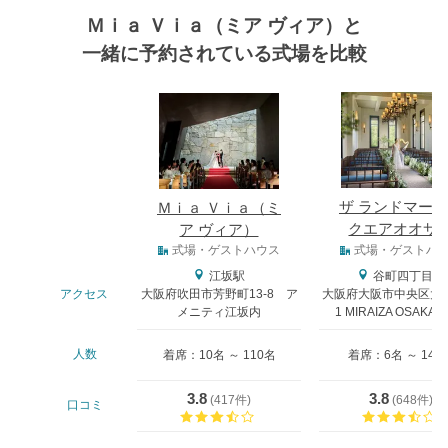
Ｍｉａ Ｖｉａ（ミア ヴィア）と
一緒に予約されている式場を比較
式場
ザ ランドマー
Ｍｉａ Ｖｉａ（ミ
クエアオオサ
ア ヴィア）
式場タイプ
式場・ゲストハウス
式場・ゲストハ
江坂駅
谷町四丁目駅
アクセス
大阪府吹田市芳野町13-8 ア
大阪府大阪市中央区大阪
メニティ江坂内
1 MIRAIZA OSAKA-
人数
着席：10名 ～ 110名
着席：6名 ～ 146
3.8
3.8
(
417件
)
(
648件
)
口コミ
口コミ評価