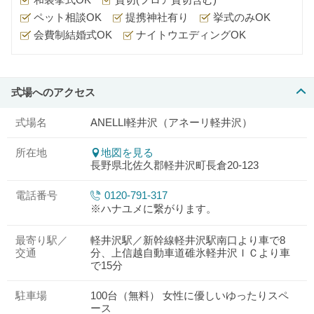
ペット相談OK
提携神社有り
挙式のみOK
会費制結婚式OK
ナイトウエディングOK
式場へのアクセス
式場名
ANELLI軽井沢（アネーリ軽井沢）
所在地
地図を見る
長野県北佐久郡軽井沢町長倉20-123
電話番号
0120-791-317
※ハナユメに繋がります。
最寄り駅／
軽井沢駅／新幹線軽井沢駅南口より車で8
交通
分、上信越自動車道碓氷軽井沢ＩＣより車
で15分
駐車場
100台（無料） 女性に優しいゆったりスペ
ース