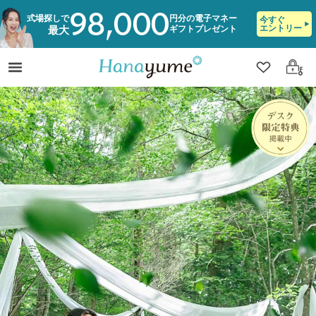
98,000
式場探しで
円分の電子マネー
今すぐ
エントリー
ギフトプレゼント
最大
クリップ
ログ