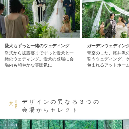
愛犬もずっと一緒のウェディング
ガーデンウェディン
挙式から披露宴までずっと愛犬と一
青空のした、軽井沢
緒のウェディング。愛犬の登場に会
誓うウェディング。
場内も和やかな雰囲気に
包まれるアットホー
デザインの異なる３つの
POINT
3
会場からセレクト