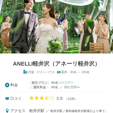
ANELLI軽井沢（アネーリ軽井沢）
式場・ゲストハウス
着席：30名 ～ 150名
割引プラン
60名
226
万円〜
料金
通常料金
60名
／
351万円〜
口コミ評価
3.8
口コミ
（12件）
アクセス
軽井沢駅
／
軽井沢駅／新幹線軽井沢駅南口より車で8分、上信越自動車道碓氷軽井沢ＩＣより車で15分