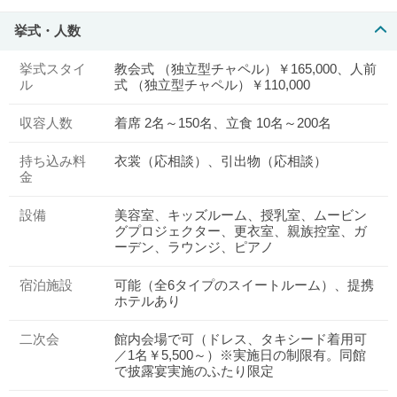
挙式・人数
挙式スタイ
教会式 （独立型チャペル）￥165,000、人前
ル
式 （独立型チャペル）￥110,000
収容人数
着席 2名～150名、立食 10名～200名
持ち込み料
衣裳（応相談）、引出物（応相談）
金
設備
美容室、キッズルーム、授乳室、ムービン
グプロジェクター、更衣室、親族控室、ガ
ーデン、ラウンジ、ピアノ
宿泊施設
可能（全6タイプのスイートルーム）、提携
ホテルあり
二次会
館内会場で可（ドレス、タキシード着用可
／1名￥5,500～）※実施日の制限有。同館
で披露宴実施のふたり限定