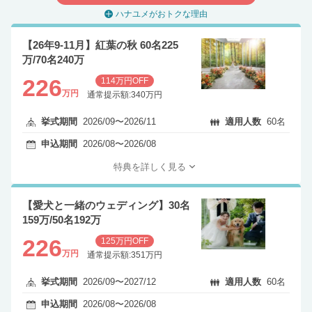
ハナユメがおトクな理由
【26年9-11月】紅葉の秋 60名225
万/70名240万
226
114万円OFF
万円
通常提示額:340万円
挙式期間
2026/09〜2026/11
適用人数
60名
申込期間
2026/08〜2026/08
特典を詳しく見る
【愛犬と一緒のウェディング】30名
159万/50名192万
226
125万円OFF
万円
通常提示額:351万円
挙式期間
2026/09〜2027/12
適用人数
60名
申込期間
2026/08〜2026/08