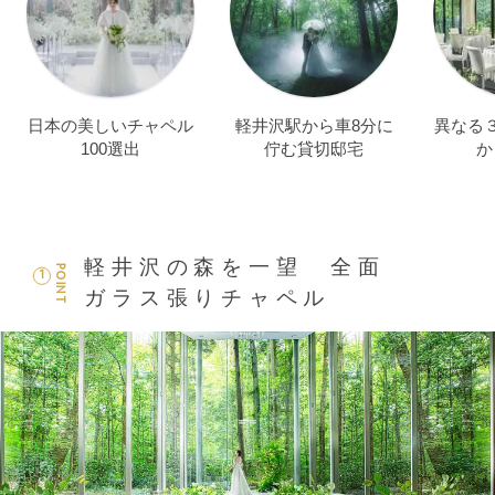
日本の美しいチャペル
軽井沢駅から車8分に
異なる
100選出
佇む貸切邸宅
か
軽井沢の森を一望 全面
POINT
1
ガラス張りチャペル