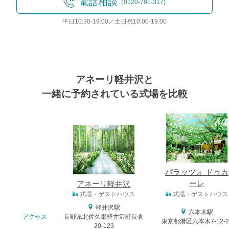
電話相談
（0120-791-317)
平日10:30-19:00／土日祝10:00-19:00
アネーリ軽井沢と
一緒に予約されている式場を比較
式場
パラッツォ ドゥカ
ーレ
アネーリ軽井沢
式場タイプ
式場・ゲストハウス
式場・ゲストハウス
おトクな特典つきフェア
フェア一覧
軽井沢駅
8/11
残◯
(火・祝)
六本木駅
アクセス
長野県北佐久郡軽井沢町長倉
【来館特典】Amazonギフト券１万円
東京都港区六本木7-12-2
20-123