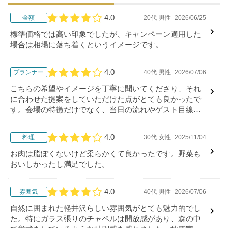
4.0
金額
20代
男性
2026/06/25
口コミ評価
標準価格では高い印象でしたが、キャンペーン適用した
場合は相場に落ち着くというイメージです。
4.0
プランナー
40代
男性
2026/07/06
口コミ評価
こちらの希望やイメージを丁寧に聞いてくださり、それ
に合わせた提案をしていただけた点がとても良かったで
す。会場の特徴だけでなく、当日の流れやゲスト目線で
の過ごし方も分かりやすく説明していただき、安心して
相談できました。
4.0
料理
30代
女性
2025/11/04
口コミ評価
お肉は脂ぽくないけど柔らかくて良かったです。野菜も
おいしかったし満足でした。
4.0
雰囲気
40代
男性
2026/07/06
口コミ評価
自然に囲まれた軽井沢らしい雰囲気がとても魅力的でし
た。特にガラス張りのチャペルは開放感があり、森の中