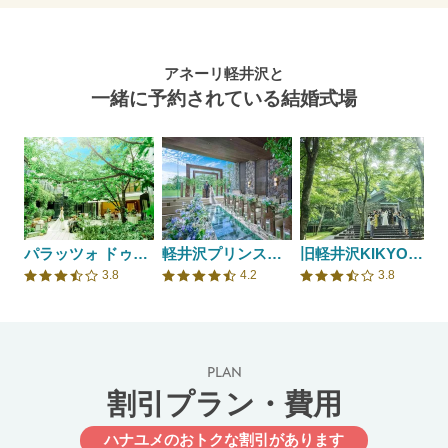
アネーリ軽井沢と
一緒に予約されている結婚式場
パラッツォ ドゥカーレ 麻布
軽井沢プリンスホテル フォレスターナ軽井沢
旧軽井沢KIKYOキュリオ・コレクションbyヒルトン
3.8
4.2
3.8
口コミ評価
口コミ評価
口コミ評価
PLAN
割引プラン・費用
ハナユメのおトクな割引があります