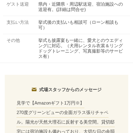
ゲスト送迎
県内・近隣県・周辺駅送迎、宿泊施設への
送迎有。(詳細は問合せ)
支払い方法
挙式後の支払いも相談可（ローン相談も
可）
その他
挙式も披露宴も一緒に、愛犬とのウエディ
ングに対応。（犬用レンタル衣裳＆リング
ドッグトレーニング、写真撮影等のサービ
ス有）
式場スタッフからのメッセージ
見学で【Amazonギフト1万円※】
270度グリーンビューの全面ガラス張りチャペ
ル。陽光が天然大理石に反射する美空間。貸切邸
宅には宿泊施設も備わっており、大切な日の余韻