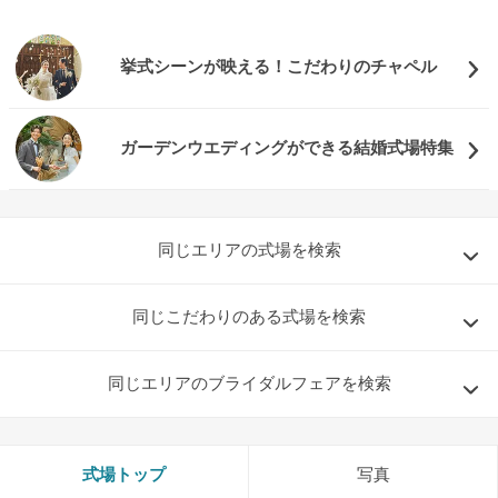
挙式シーンが映える！こだわりのチャペル
ガーデンウエディングができる結婚式場特集
同じエリアの式場を検索
同じこだわりのある式場を検索
同じエリアのブライダルフェアを検索
8/11
残◯
PICK UP FAIR
(火・祝)
フェア一覧
＼帰省時間で一気見／選べる人気5会場×4
式場トップ
写真
挙式スタイル体験ツアー