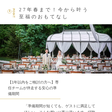
27年春まで！今から叶う
POINT
3
至福のおもてなし
【1年以内をご検討の方へ】専
任チームが伴走する安心の準
備期間
「準備期間が短くても、ゲストに満足して