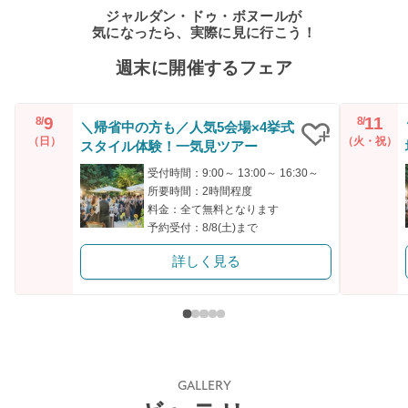
ジャルダン・ドゥ・ボヌールが
気になったら、実際に見に行こう！
週末に開催するフェア
9
11
8/
8/
＼帰省中の方も／人気5会場×4挙式
（日）
（火・祝）
スタイル体験！一気見ツアー
クリップ
受付時間：9:00～ 13:00～ 16:30～
所要時間：2時間程度
料金：全て無料となります
予約受付：8/8(土)まで
詳しく見る
GALLERY