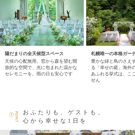
陽だまりの全天候型スペース
札幌唯一の本格ガー
天候の心配無用。窓から森を望む開
豊かな緑と鳥のさえ
放的な空間で、光に包まれた温かな
る「幸せの庭」海外
セレモニーを。雨の日も安心です
あふれる挙式は、こ
せん
おふたりも、ゲストも、
POINT
2
心から幸せな1日を