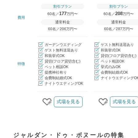
割引プラン
割引プラン
177
208
60名／
万円〜
60名／
万円〜
費用
通常料金
通常料金
60名／206万円〜
60名／287万円〜
ガーデンウエディング
ゲスト無料送迎あり
ゲスト無料送迎あり
和装挙式OK
和装挙式OK
貸切(フロア貸切含む)
貸切(フロア貸切含む)
ペット相談OK
特徴
ペット相談OK
挙式のみOK
提携神社有り
会費制結婚式OK
会費制結婚式OK
ナイトウエディングO
ナイトウエディングOK
クリップ/詳細を見る
式場を見る
式場を見る
クリップする
クリップする
ジャルダン・ドゥ・ボヌールの特集