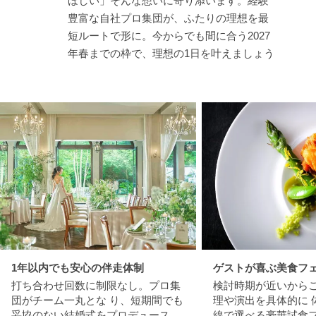
ほしい」そんな想いに寄り添います。経験
豊富な自社プロ集団が、ふたりの理想を最
短ルートで形に。今からでも間に合う2027
年春までの枠で、理想の1日を叶えましょう
1年以内でも安心の伴走体制
ゲストが喜ぶ美食フ
打ち合わせ回数に制限なし。プロ集
検討時期が近いから
団がチーム一丸とな り、短期間でも
理や演出を具体的に 
妥協のない結婚式をプロデュース
線で選べる豪華試食