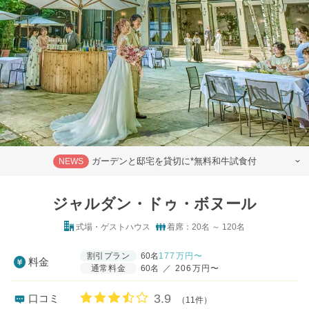
ガーデンと邸宅を貸切に*無料和牛試食付
NEWS
ジャルダン・ドゥ・ボヌール
式場・ゲストハウス
着席：20名 ～ 120名
割引プラン
60名
177
万円〜
料金
通常料金
60名
／
206万円〜
口コミ評価
3.9
口コミ
（11件）