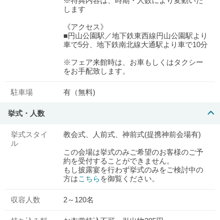
※特典内容は、時期・人数により変動いた
します
《アクセス》
■円山公園駅／地下鉄東西線円山公園駅より
車で5分、地下鉄南北線大通駅より車で10分
※フェア来館時は、お車もしくはタクシー
をお手配致します。
駐車場
有（無料)
挙式・人数
挙式スタイ
教会式、人前式、神前式(提携神前会場有)
ル
この会場は挙式のみご希望のお客様のご予
約を受付することができません。
もし披露宴を行わず挙式のみをご検討中の
方は
こちら
を御覧ください。
収容人数
2～120名