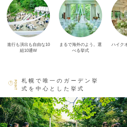
進行も演出も自由な10
まるで海外のよう。選
ハイク
組10通W
べる挙式
札幌で唯一のガーデン挙
POINT
1
式を中心とした挙式