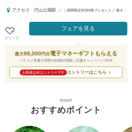
アクセス
円山公園駅
／
＼期間限定BIG特典プレゼント／ 最大100万円優待 ※特典内容は、時期・人数により変動いたします 《アクセス》 ■円山公園駅／地下鉄東西線円山公園駅より車で5分、地下鉄南北線大通駅より車で10分 ※フェア来館時は、お車もしくはタクシーをお手配致します。
フェアを見る
クリップ
98,000
電子マネーギフトもらえる
最大
円分
ハナユメ真夏の理想の結婚式場探し応援キャンペーン2026
エントリーはこちら
お客様は未エントリーです
POINT
おすすめポイント