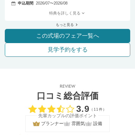
申込期間
2026/07〜2026/08
特典を詳しく見る
もっと見る
この式場のフェア一覧へ
見学予約をする
REVIEW
口コミ総合評価
口コミ評価
3.9
（11件）
先輩カップルの評価ポイント
プランナー
雰囲気
設備