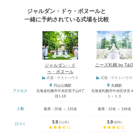
ジャルダン・ドゥ・ボヌールと
一緒に予約されている式場を比較
式場
ニーズ札幌 by T&
ジャルダン・ド
ゥ・ボヌール
式場タイプ
式場・ゲストハウス
式場・ゲストハウス
円山公園駅
札幌駅
アクセス
北海道札幌市中央区双子山4丁
北海道札幌市中央区伏見
目1-18
１－１３
人数
着席：20名 ～ 120名
着席：10名 ～ 146名
3.9
3.9
(
11件
)
(
8件
)
口コミ
口コミ評価
口コ