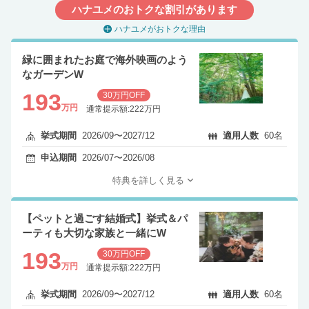
ハナユメのおトクな割引があります
ハナユメがおトクな理由
緑に囲まれたお庭で海外映画のよう
なガーデンW
193
30万円OFF
万円
通常提示額:222万円
挙式期間
2026/09〜2027/12
適用人数
60名
申込期間
2026/07〜2026/08
特典を詳しく見る
【ペットと過ごす結婚式】挙式＆パ
ーティも大切な家族と一緒にW
193
30万円OFF
万円
通常提示額:222万円
挙式期間
2026/09〜2027/12
適用人数
60名