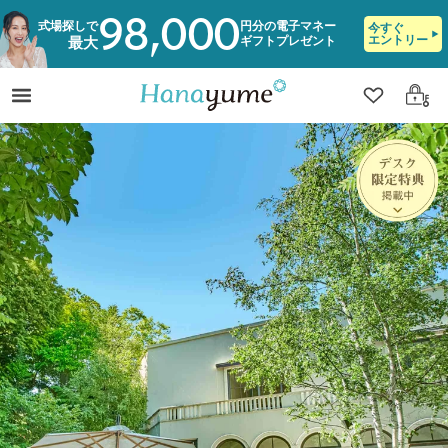
98,000
式場探しで
円分の電子マネー
今すぐ
エントリー
ギフトプレゼント
最大
クリップ
ログ