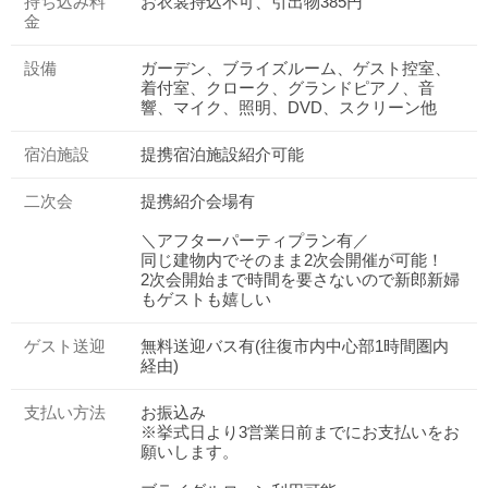
持ち込み料
お衣裳持込不可、引出物385円
金
設備
ガーデン、ブライズルーム、ゲスト控室、
着付室、クローク、グランドピアノ、音
響、マイク、照明、DVD、スクリーン他
宿泊施設
提携宿泊施設紹介可能
二次会
提携紹介会場有
＼アフターパーティプラン有／
同じ建物内でそのまま2次会開催が可能！
2次会開始まで時間を要さないので新郎新婦
もゲストも嬉しい
ゲスト送迎
無料送迎バス有(往復市内中心部1時間圏内
経由)
支払い方法
お振込み
※挙式日より3営業日前までにお支払いをお
願いします。