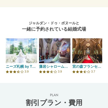
ジャルダン・ドゥ・ボヌールと
一緒に予約されている結婚式場
ニーズ札幌 by T&G WEDDING(旧 ヒルサイドクラブ迎賓館 札幌)
藻岩シャローム教会
宮の森フランセス教会
3.9
3.9
3.7
口コミ評価
口コミ評価
口コミ評価
PLAN
割引プラン・費用