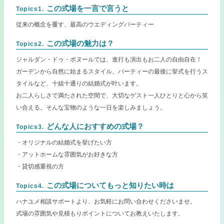
この式場を一言で言うと
Topics1.
従来の概念を覆す、最高のウエディングパーティー
この式場の魅力は？
Topics2.
ジャルダン・ドゥ・ボヌールでは、進行も演出もお二人の自由自在！
ガーデンから自然に始まるスタイル、パーティーの最後に挙式を行うス
タイルなど、十組十通りの結婚式が叶います。
お二人らしさで満たされた空間で、大切なゲスト一人ひとりと心から笑
い合える。そんな宝物のような一日を楽しみましょう。
どんな人におすすめの式場？
Topics3.
・オリジナルの結婚式を挙げたい方
・アットホームな雰囲気がお好きな方
・貸切感重視の方
この式場についてもっと知りたい時は
Topics4.
ハナユメ相談サポートより、お気軽にお問い合わせくださいませ。
式場の雰囲気や見積もりポイントについてお教えいたします。