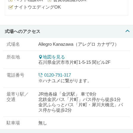
ナイトウエディングOK
式場へのアクセス
式場名
Allegro Kanazawa（アレグロ カナザワ）
所在地
地図を見る
石川県金沢市市片町1-5-15 関ビル2F
電話番号
0120-791-317
※ハナユメに繋がります。
最寄り駅／
JR他各線「金沢駅」 車で8分
交通
北鉄金沢バス「片町」バス停から徒歩1分
金沢ふらっとバス「片町・犀川大橋北」バ
ス停から徒歩2分
駐車場
無し