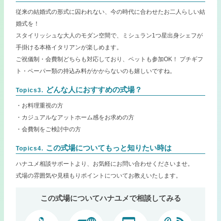
従来の結婚式の形式に囚われない、今の時代に合わせたお二人らしい結
婚式を！
スタイリッシュな大人のモダン空間で、ミシュラン1つ星出身シェフが
手掛ける本格イタリアンが楽しめます。
ご祝儀制・会費制どちらも対応しており、ペットも参加OK！ プチギフ
ト・ペーパー類の持込み料がかからないのも嬉しいですね。
どんな人におすすめの式場？
Topics3.
・お料理重視の方
・カジュアルなアットホーム感をお求めの方
・会費制をご検討中の方
この式場についてもっと知りたい時は
Topics4.
ハナユメ相談サポートより、お気軽にお問い合わせくださいませ。
式場の雰囲気や見積もりポイントについてお教えいたします。
この式場についてハナユメで相談してみる