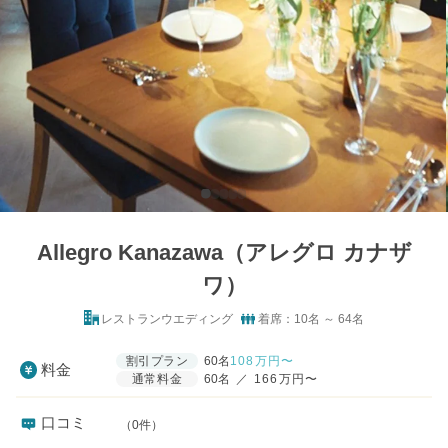
Allegro Kanazawa（アレグロ カナザ
ワ）
レストランウエディング
着席：10名 ～ 64名
割引プラン
60名
108
万円〜
料金
通常料金
60名
／
166万円〜
口コミ
（0件）