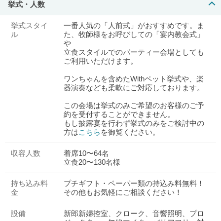
挙式・人数
挙式スタイ
一番人気の「人前式」がおすすめです。ま
ル
た、牧師様をお呼びしての「宴内教会式」
や
立食スタイルでのパーティー会場としても
ご利用いただけます。
ワンちゃんを含めたWithペット挙式や、楽
器演奏なども柔軟にご対応しております。
この会場は挙式のみご希望のお客様のご予
約を受付することができません。
もし披露宴を行わず挙式のみをご検討中の
方は
こちら
を御覧ください。
収容人数
着席10〜64名
立食20〜130名様
持ち込み料
プチギフト・ペーパー類の持込み料無料！
金
その他もお気軽にご相談ください！
設備
新郎新婦控室、クローク、音響照明、プロ