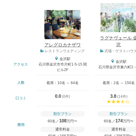
式場
ラグナヴェール 
沢
アレグロカナザワ
式場タイプ
レストランウエディング
式場・ゲストハウ
金沢駅
金沢駅
アクセス
石川県金沢市市片町1-5-15 関
石川県金沢市兼六町2－
ビル2F
人数
着席：10名 ～ 64名
着席：2名 ～ 150名
0.0
3.8
(
0件
)
(
14件
)
口コミ
口
割引プラン
割引プラン
108
174
60名／
万円〜
60名／
万円〜
費用
通常料金
通常料金
60名／166万円〜
60名／298万円〜