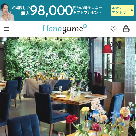
98,000
式場探しで
円分の電子マネー
今すぐ
エントリー
ギフトプレゼント
最大
クリップ
ログ