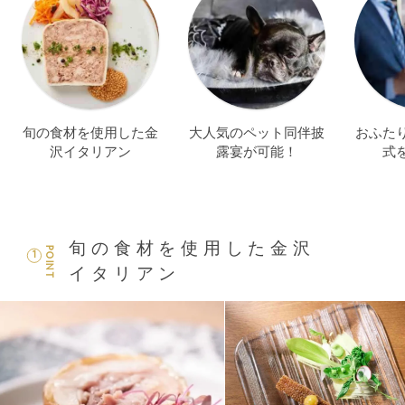
旬の食材を使用した金
大人気のペット同伴披
おふた
沢イタリアン
露宴が可能！
式
旬の食材を使用した金沢
POINT
1
イタリアン