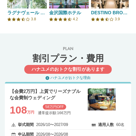
ラグナヴェール 金沢
金沢国際ホテル
DESTINO BROOKLYN NEW YORK（ディスティーノ ブルックリン ニューヨーク）
3.8
4.2
3.9
口コミ評価
口コミ評価
口コミ評価
PLAN
割引プラン・費用
ハナユメのおトクな割引があります
ハナユメがおトクな理由
【会費2万円】上質でリーズナブル
な会費制ウェディング
108
58万円OFF
万円
通常提示額:166万円
挙式期間
2026/10〜2027/09
適用人数
60名
申込期間
2026/08〜2026/08