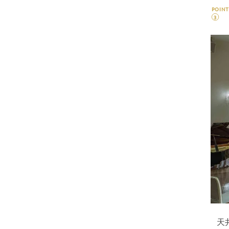
POINT
3
天