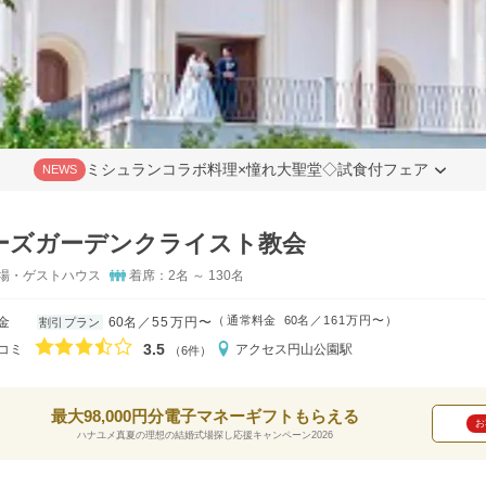
ミシュランコラボ料理×憧れ大聖堂◇試食付フェア
NEWS
ーズガーデンクライスト教会
場・ゲストハウス
着席：2名 ～ 130名
（
通常料金
60名
161万円〜
）
金
60名
55万円〜
割引プラン
口コミ評価
3.5
コミ
アクセス
円山公園駅
（6件）
最大98,000円分電子マネーギフトもらえる
お
ハナユメ真夏の理想の結婚式場探し応援キャンペーン2026