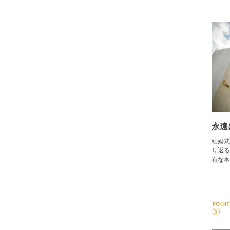
永遠
結婚式
り返る
有な本
POINT
2