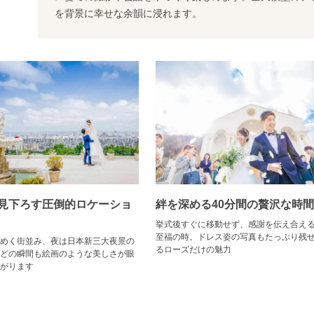
を背景に幸せな余韻に浸れます。
見下ろす圧倒的ロケーショ
絆を深める40分間の贅沢な時間
挙式後すぐに移動せず、感謝を伝え合え
至福の時。ドレス姿の写真もたっぷり残
めく街並み、夜は日本新三大夜景の
るローズだけの魅力
どの瞬間も絵画のような美しさが眼
がります