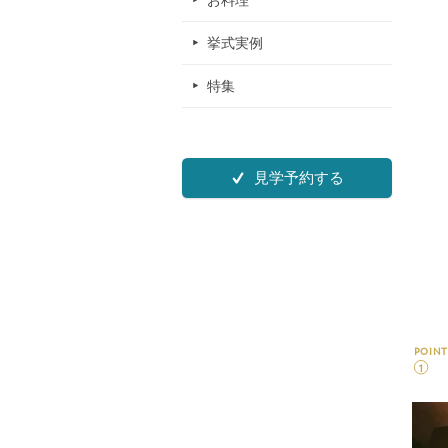
お料理
挙式実例
特集
見学予約する
POINT
1