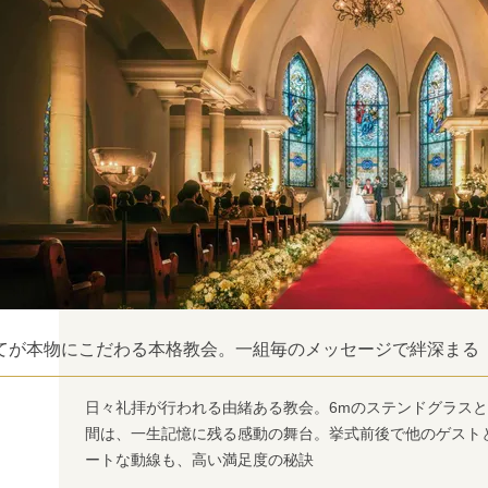
てが本物にこだわる本格教会。一組毎のメッセージで絆深まる
日々礼拝が行われる由緒ある教会。6mのステンドグラス
間は、一生記憶に残る感動の舞台。挙式前後で他のゲスト
ートな動線も、高い満足度の秘訣