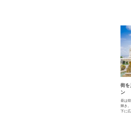
街を
ン
昼は煌
輝き。
下に広