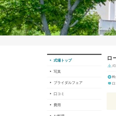
ロ
式場トップ
式
写真
料
ブライダルフェア
口
口コミ
費用