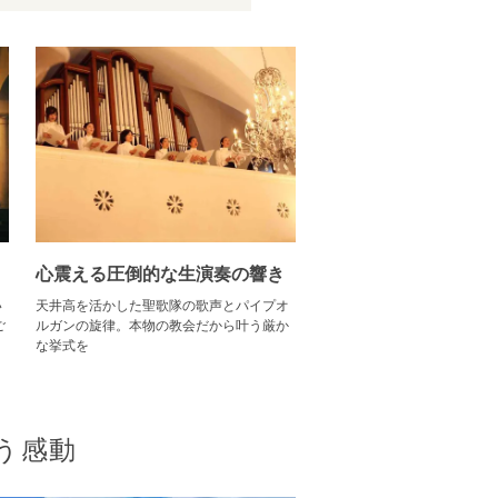
心震える圧倒的な生演奏の響き
い
天井高を活かした聖歌隊の歌声とパイプオ
ご
ルガンの旋律。本物の教会だから叶う厳か
な挙式を
う感動