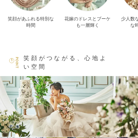
笑顔があふれる特別な
花嫁のドレスとブーケ
少人数
時間
も一層輝く
な
笑顔がつながる、心地よ
POINT
1
い空間