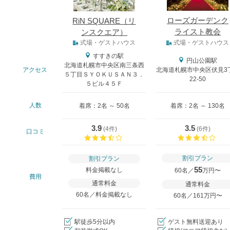
ローズガーデンク
RiN SQUARE（リ
ライスト教会
ンスクエア）
式場タイプ
式場・ゲストハウス
式場・ゲストハウス
すすきの駅
円山公園駅
北海道札幌市中央区南三条西
アクセス
北海道札幌市中央区伏見3
５丁目ＳＹＯＫＵＳＡＮ３．
22-50
５ビル４５Ｆ
人数
着席：2名 ～ 50名
着席：2名 ～ 130名
3.9
3.5
(
4件
)
(
6件
)
口コミ
口コミ評価
口コ
割引プラン
割引プラン
55
料金掲載なし
60名／
万円〜
費用
通常料金
通常料金
60名／料金掲載なし
60名／161万円〜
駅徒歩5分以内
ゲスト無料送迎あり