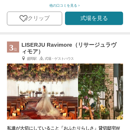
他の口コミを見る
式場を見る
クリップ
LISERJU Ravimore（リサージュラヴ
3
位
ィモア）
盛岡駅
式場・ゲストハウス
私達が大切にしていること「おふたりらしさ」貸切邸宅W