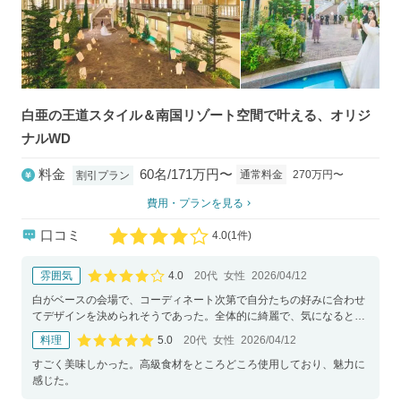
白亜の王道スタイル＆南国リゾート空間で叶える、オリジ
ナルWD
料金
60名/171万円〜
通常料金
270万円〜
割引プラン
費用・プランを見る
口コミ
4.0
(
1件)
口コミ評価
4.0
雰囲気
20代
女性
2026/04/12
口コミ評価
白がベースの会場で、コーディネート次第で自分たちの好みに合わせ
てデザインを決められそうであった。全体的に綺麗で、気になるとこ
ろ、目につくところは特になかった。
5.0
料理
20代
女性
2026/04/12
口コミ評価
すごく美味しかった。高級食材をところどころ使用しており、魅力に
感じた。