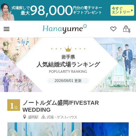
98,000
式場探しで
円分の電子マネー
今すぐ
エントリー
ギフトプレゼント
最大
クリップ
ログ
岩手県
人気結婚式場ランキング
POPULARITY RANKING
2026/08/01 更新
ノートルダム盛岡/FIVESTAR
1
位
WEDDING
盛岡駅
式場・ゲストハウス