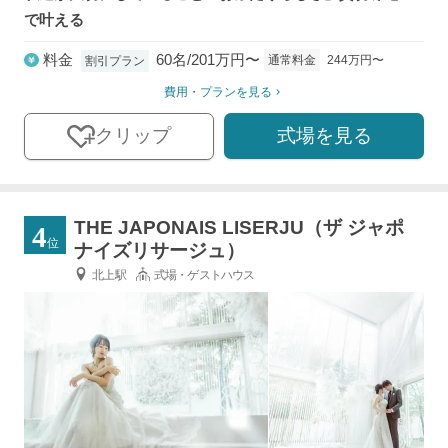
で叶える
料金
60名/201万円〜
通常料金
244万円〜
割引プラン
費用・プランを見る
式場を見る
クリップ
THE JAPONAIS LISERJU（ザ ジャポ
4
位
ナイズリサージュ）
北上駅
式場・ゲストハウス