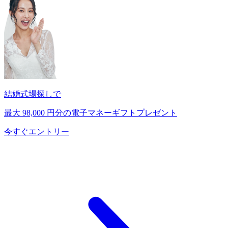
結婚式場探しで
最大
98,000
円分の電子マネーギフトプレゼント
今すぐエントリー