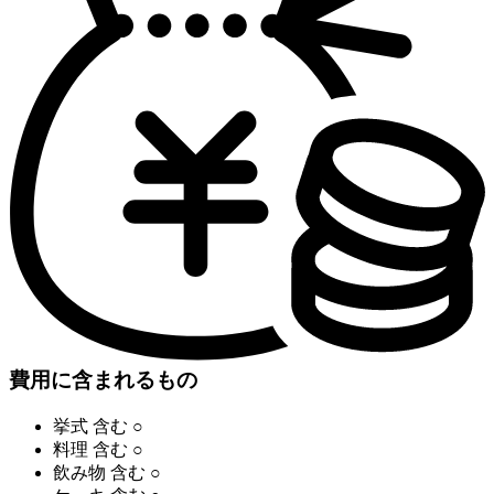
費用に含まれるもの
挙式
含む
○
料理
含む
○
飲み物
含む
○