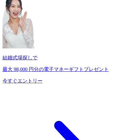
結婚式場探しで
最大
98,000
円分の電子マネーギフトプレゼント
今すぐエントリー