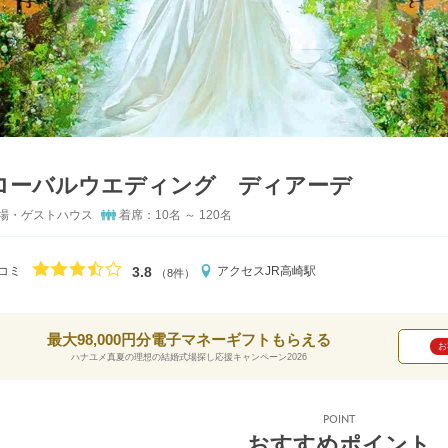
ローバルウエディング ディアーデ
場・ゲストハウス
着席：10名 ～ 120名
口コミ評価
3.8
コミ
アクセス
JR高崎駅
（8件）
最大98,000円分電子マネーギフトもらえる
お
ハナユメ真夏の理想の結婚式場探し応援キャンペーン2026
POINT
おすすめポイント