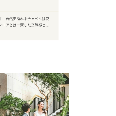
井、自然美溢れるチャペルは花
フロアとは一変した空気感とこ