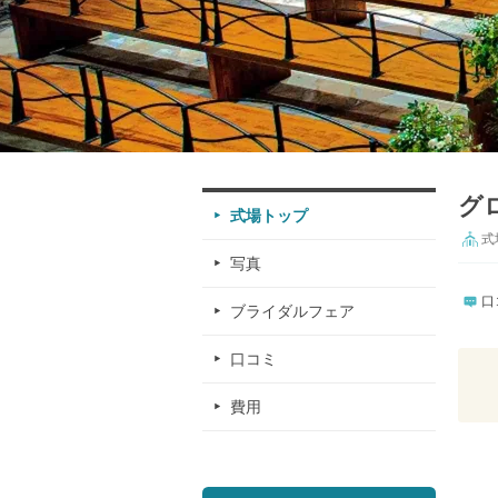
グ
式場トップ
式
写真
口
ブライダルフェア
口コミ
費用