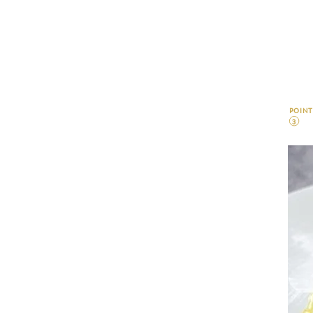
POINT
3