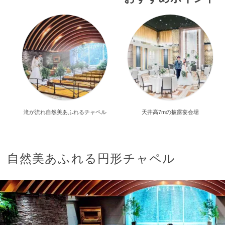
滝が流れ自然美あふれるチャペル
天井高7mの披露宴会場
自然美あふれる円形チャペル