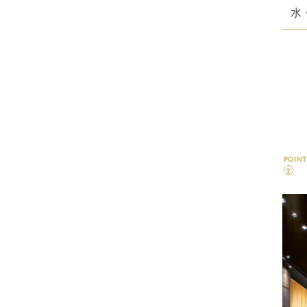
水
POINT
2