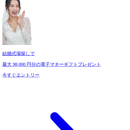
結婚式場探しで
最大
98,000
円分の電子マネーギフトプレゼント
今すぐエントリー