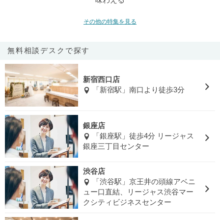
味わえる
その他の特集を見る
無料相談デスクで探す
新宿西口店
「新宿駅」南口より徒歩3分
銀座店
「銀座駅」徒歩4分 リージャス
銀座三丁目センター
渋谷店
「渋谷駅」京王井の頭線アベニ
ュー口直結、リージャス渋谷マー
クシティビジネスセンター