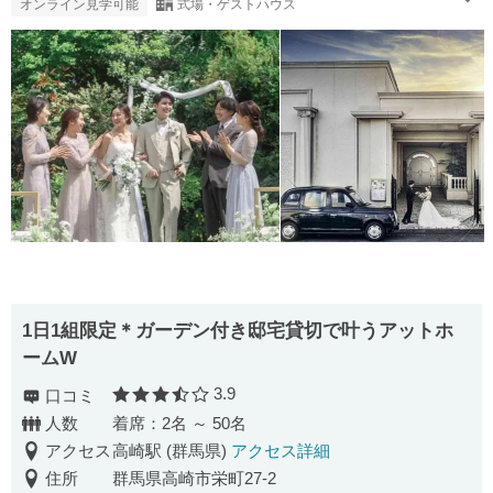
オンライン見学可能
式場・ゲストハウス
1日1組限定＊ガーデン付き邸宅貸切で叶うアットホ
ームW
3.9
口コミ
口コミ評価
人数
着席：2名 ～ 50名
アクセス
高崎駅 (群馬県)
アクセス詳細
住所
群馬県高崎市栄町27-2