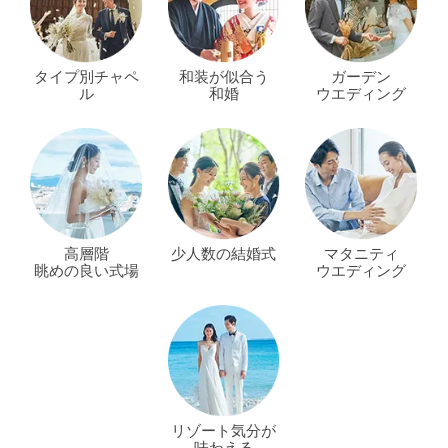
タイプ別チャペ
和装が似合う
ガーデン
ル
和婚
ウエディング
高層階
少人数の結婚式
マタニティ
眺めの良い式場
ウエディング
リゾート気分が