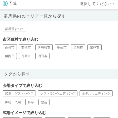
選択してください
予算
群馬県内のエリア一覧から探す
群馬県すべて
市区町村で絞り込む
高崎市
前橋市
伊勢崎市
桐生市
渋川市
館林市
藤岡市
富岡市
沼田市
タグから探す
会場タイプで絞り込む
式場・ゲストハウス
レストランウエディング
ホテルウエディング
神社・仏閣
料亭
教会
式場イメージで絞り込む