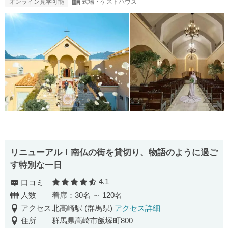
オンライン見学可能
式場・ゲストハウス
リニューアル！南仏の街を貸切り、物語のように過ご
す特別な一日
4.1
口コミ
口コミ評価
人数
着席：30名 ～ 120名
アクセス
北高崎駅 (群馬県)
アクセス詳細
住所
群馬県高崎市飯塚町800