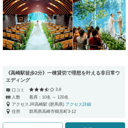
《高崎駅徒歩2分》一棟貸切で理想を叶える非日常ウ
エディング
3.8
口コミ
口コミ評価
人数
着席：10名 ～ 120名
アクセス
JR高崎駅 (群馬県)
アクセス詳細
住所
群馬県高崎市鶴見町3-12