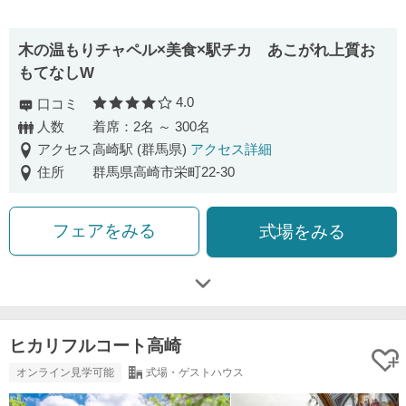
木の温もりチャペル×美食×駅チカ あこがれ上質お
もてなしW
4.0
口コミ
口コミ評価
人数
着席：2名 ～ 300名
アクセス
高崎駅 (群馬県)
アクセス詳細
住所
群馬県高崎市栄町22-30
フェアをみる
式場をみる
ヒカリフルコート高崎
オンライン見学可能
式場・ゲストハウス