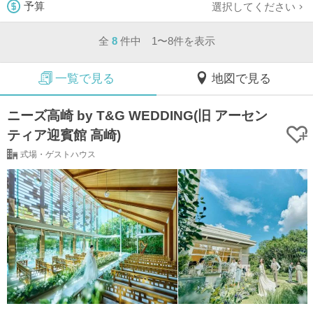
選択してください
予算
全
8
件中 1〜8件を表示
一覧で見る
地図で見る
ニーズ高崎 by T&G WEDDING(旧 アーセン
ティア迎賓館 高崎)
式場・ゲストハウス