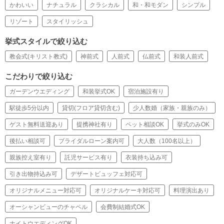
かわいい
ナチュラル
クラシカル
和・和モダン
シンプル
リゾート
スタイリッシュ
挙式スタイルで絞り込む
教会式(キリスト教式)
神前式
人前式
仏前式
和装人前式
こだわりで絞り込む
ガーデンウエディング
和装挙式OK
宿泊施設有り
駅徒歩5分以内
貸切(フロア貸切含む)
少人数婚（家族・親族のみ）
ゲスト無料送迎あり
提携神社有り
ペット相談OK
挙式のみOK
後払い相談可
ブライダルローン案内可
大人数（100名以上）
親族控え室有り
託児サービス有り
衣装持ち込み可
引き出物持込み可
デザートビュッフェ対応可
オリジナルメニュー対応可
オリジナルケーキ対応可
料理演出あり
オーシャンビューのチャペル
会費制結婚式OK
ナイトウエディングOK