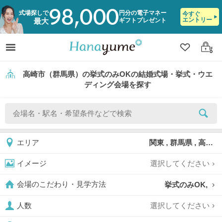
98,000
式場探しで
円分の電子マネー
今すぐ
エントリー
ギフトプレゼント
最大
クリップ
ログ
高崎市（群馬県）の挙式のみOKの結婚式場・挙式・ウエ
ディング会場を探す
関東 , 群馬県 , 高崎市
エリア
選択してください
イメージ
挙式のみOK,
会場のこだわり・見学方法
選択してください
人数