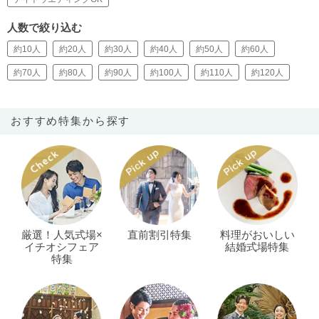
人数で絞り込む
約10人
約20人
約30人
約40人
約50人
約60人
約70人
約80人
約90人
約100人
約110人
約120人
おすすめ特集から探す
厳選！人気式場×
直前割引特集
料理がおいしい
イチオシフェア
結婚式場特集
特集