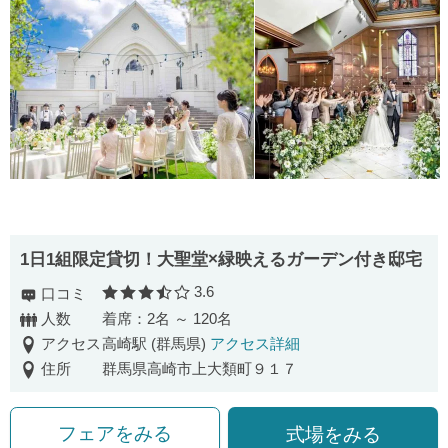
1日1組限定貸切！大聖堂×緑映えるガーデン付き邸宅
3.6
口コミ
口コミ評価
人数
着席：2名 ～ 120名
アクセス
高崎駅 (群馬県)
アクセス詳細
住所
群馬県高崎市上大類町９１７
フェアをみる
式場をみる