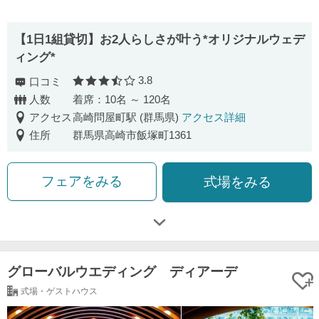
【1日1組貸切】お2人らしさが叶う*オリジナルウェデ
ィング*
3.8
口コミ
口コミ評価
人数
着席：10名 ～ 120名
アクセス
高崎問屋町駅 (群馬県)
アクセス詳細
住所
群馬県高崎市飯塚町1361
フェアをみる
式場をみる
グローバルウエディング ディアーデ
式場・ゲストハウス