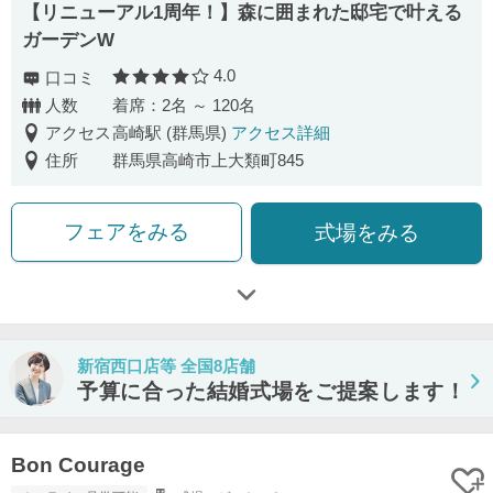
【リニューアル1周年！】森に囲まれた邸宅で叶える
ガーデンW
4.0
口コミ
口コミ評価
人数
着席：2名 ～ 120名
アクセス
高崎駅 (群馬県)
アクセス詳細
住所
群馬県高崎市上大類町845
フェアをみる
式場をみる
新宿西口店等 全国8店舗
予算に合った結婚式場をご提案します！
Bon Courage