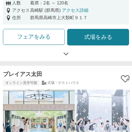
人数
着席：2名 ～ 120名
アクセス
高崎駅 (群馬県)
アクセス詳細
住所
群馬県高崎市上大類町９１７
フェアをみる
式場をみる
プレイアス太田
オンライン見学可能
式場・ゲストハウス