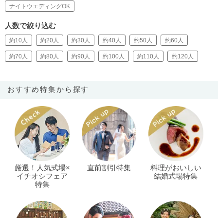
ナイトウエディングOK
人数で絞り込む
約10人
約20人
約30人
約40人
約50人
約60人
約70人
約80人
約90人
約100人
約110人
約120人
おすすめ特集から探す
厳選！人気式場×
直前割引特集
料理がおいしい
イチオシフェア
結婚式場特集
特集