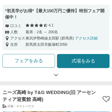
*初見学がお得*【最大150万円ご優待】特別フェア開
催中！
4.1
口コミ
口コミ評価
人数
着席：2名 ～ 200名
アクセス
東武伊勢崎線太田駅 (群馬県)
アクセス詳細
住所
群馬県太田市飯塚町2056
フェアをみる
式場をみる
ニーズ高崎 by T&G WEDDING(旧 アーセン
ティア迎賓館 高崎)
式場・ゲストハウス