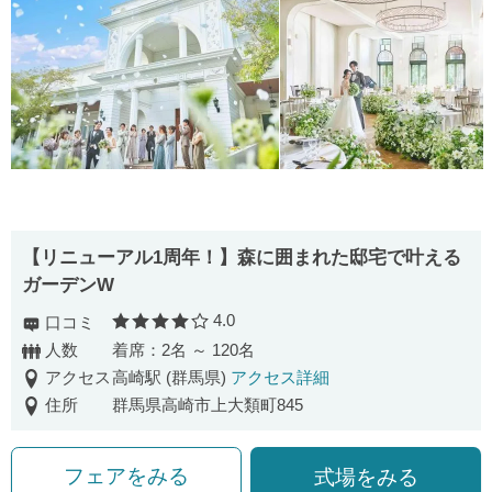
【リニューアル1周年！】森に囲まれた邸宅で叶える
ガーデンW
4.0
口コミ
口コミ評価
人数
着席：2名 ～ 120名
アクセス
高崎駅 (群馬県)
アクセス詳細
住所
群馬県高崎市上大類町845
フェアをみる
式場をみる