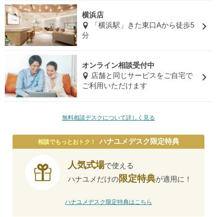
横浜店
「横浜駅」きた東口Aから徒歩5
分
オンライン相談受付中
店舗と同じサービスをご自宅で
ご利用いただけます
無料相談デスクについて詳しく見る
ハナユメデスク限定特典
相談でもっとおトク！
人気式場
で使える
限定特典
ハナユメだけの
が適用に！
ハナユメデスク限定特典はこちら