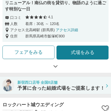
リニューアル！南仏の街を貸切り、物語のように過ご
す特別な一日
4.1
口コミ
口コミ評価
人数
着席：30名 ～ 120名
アクセス
北高崎駅 (群馬県)
アクセス詳細
住所
群馬県高崎市飯塚町800
フェアをみる
式場をみる
新宿西口店等 全国8店舗
予算に合った結婚式場をご提案します！
ロックハート城ウエディング