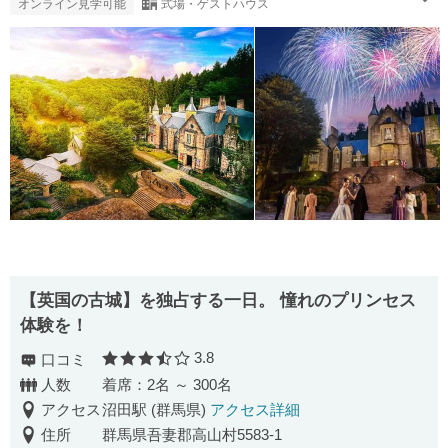
オンライン見学可能
式場・ゲストハウス
【英国の古城】を独占する一日。 憧れのプリンセス
体験を！
3.8
口コミ
口コミ評価
人数
着席：2名 ～ 300名
アクセス
沼田駅 (群馬県)
アクセス詳細
住所
群馬県吾妻郡高山村5583-1