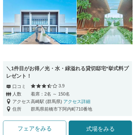
＼1件目がお得／光・水・緑溢れる貸切邸宅*挙式料プ
レゼント！
3.9
口コミ
口コミ評価
人数
着席：2名 ～ 150名
アクセス
高崎駅 (群馬県)
アクセス詳細
住所
群馬県前橋市下阿内町710番地
フェアをみる
式場をみる