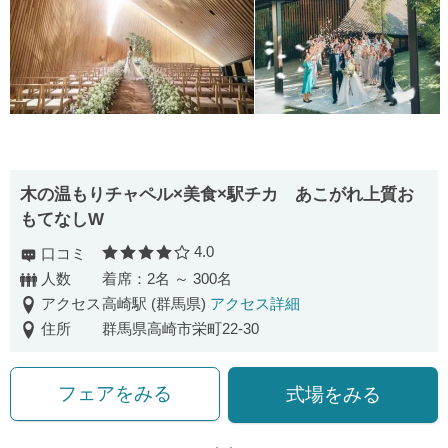
木の温もりチャペル×美食×駅チカ あこがれ上質お
もてなしW
4.0
口コミ
口コミ評価
人数
着席：2名 ～ 300名
アクセス
高崎駅 (群馬県)
アクセス詳細
住所
群馬県高崎市栄町22-30
フェアをみる
式場をみる