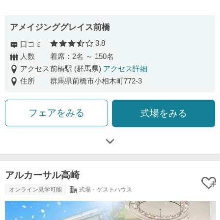
アメイジンググレイス前橋
3.8
口コミ
口コミ評価
人数
着席：2名 ～ 150名
アクセス
前橋駅 (群馬県)
アクセス詳細
住所
群馬県前橋市小相木町772-3
フェアをみる
式場をみる
アルカーサル高崎
オンライン見学可能
式場・ゲストハウス