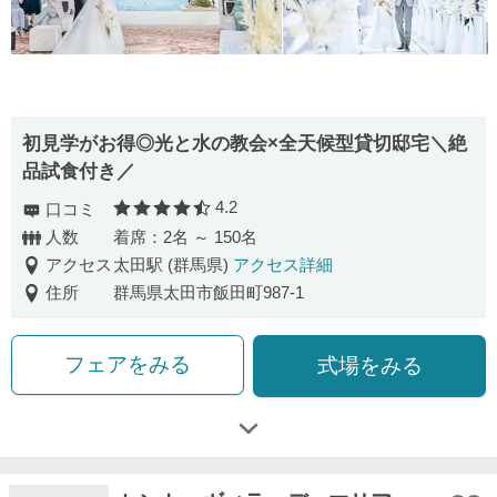
初見学がお得◎光と水の教会×全天候型貸切邸宅＼絶
品試食付き／
4.2
口コミ
口コミ評価
人数
着席：2名 ～ 150名
アクセス
太田駅 (群馬県)
アクセス詳細
住所
群馬県太田市飯田町987-1
フェアをみる
式場をみる