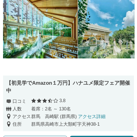
【初見学でAmazon１万円】ハナユメ限定フェア開催
中
3.8
口コミ
口コミ評価
人数
着席：2名 ～ 130名
アクセス
群馬 高崎駅 (群馬県)
アクセス詳細
住所
群馬県高崎市上大類町字天神38-1