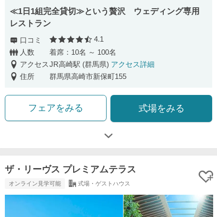
≪1日1組完全貸切≫という贅沢 ウェディング専用
レストラン
4.1
口コミ
口コミ評価
人数
着席：10名 ～ 100名
アクセス
JR高崎駅 (群馬県)
アクセス詳細
住所
群馬県高崎市新保町155
フェアをみる
式場をみる
ザ・リーヴス プレミアムテラス
オンライン見学可能
式場・ゲストハウス