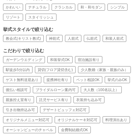
かわいい
ナチュラル
クラシカル
和・和モダン
シンプル
リゾート
スタイリッシュ
挙式スタイルで絞り込む
教会式(キリスト教式)
神前式
人前式
仏前式
和装人前式
こだわりで絞り込む
ガーデンウエディング
和装挙式OK
宿泊施設有り
駅徒歩5分以内
貸切(フロア貸切含む)
少人数婚（家族・親族のみ）
ゲスト無料送迎あり
提携神社有り
ペット相談OK
挙式のみOK
後払い相談可
ブライダルローン案内可
大人数（100名以上）
親族控え室有り
託児サービス有り
衣装持ち込み可
引き出物持込み可
デザートビュッフェ対応可
オリジナルメニュー対応可
オリジナルケーキ対応可
料理演出あり
オーシャンビューのチャペル
会費制結婚式OK