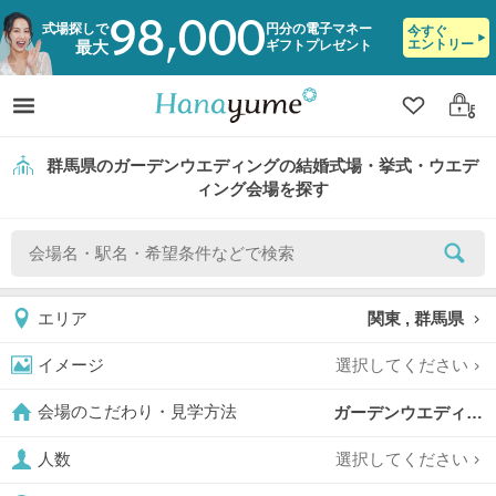
98,000
式場探しで
円分の電子マネー
今すぐ
エントリー
ギフトプレゼント
最大
クリップ
ログ
群馬県のガーデンウエディングの結婚式場・挙式・ウエデ
ィング会場を探す
関東 , 群馬県
エリア
選択してください
イメージ
ガーデンウエディング,
会場のこだわり・見学方法
選択してください
人数