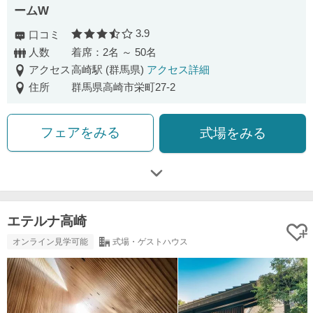
ームW
3.9
口コミ
口コミ評価
人数
着席：2名 ～ 50名
アクセス
高崎駅 (群馬県)
アクセス詳細
住所
群馬県高崎市栄町27-2
フェアをみる
式場をみる
エテルナ高崎
オンライン見学可能
式場・ゲストハウス