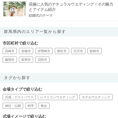
花嫁に人気のナチュラルウエディング！その魅力
とアイテム紹介
結婚式のテーマ
群馬県内のエリア一覧から探す
市区町村で絞り込む
高崎市
前橋市
伊勢崎市
桐生市
渋川市
館林市
藤岡市
富岡市
沼田市
タグから探す
会場タイプで絞り込む
式場・ゲストハウス
レストランウエディング
ホテルウエディング
神社・仏閣
料亭
教会
式場イメージで絞り込む