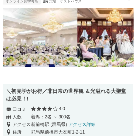
オンライン見学可能
式場・ゲストハウス
＼初見学がお得／非日常の世界観 ＆光溢れる大聖堂
は必見！!
4.0
口コミ
口コミ評価
人数
着席：2名 ～ 300名
アクセス
新前橋駅 (群馬県)
アクセス詳細
住所
群馬県前橋市大友町1-2-11