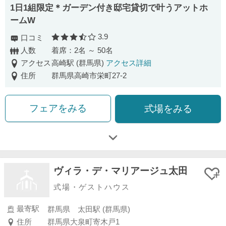
1日1組限定＊ガーデン付き邸宅貸切で叶うアットホ
ームW
3.9
口コミ
口コミ評価
人数
着席：2名 ～ 50名
アクセス
高崎駅 (群馬県)
アクセス詳細
住所
群馬県高崎市栄町27-2
フェアをみる
式場をみる
ヴィラ・デ・マリアージュ太田
式場・ゲストハウス
最寄駅
群馬県 太田駅 (群馬県)
住所
群馬県大泉町寄木戸1