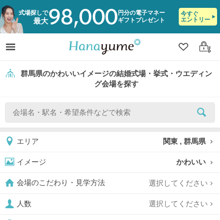
98,000
式場探しで
円分の電子マネー
今すぐ
エントリー
ギフトプレゼント
最大
クリップ
ログ
群馬県のかわいいイメージの結婚式場・挙式・ウエディン
グ会場を探す
関東 , 群馬県
エリア
かわいい
イメージ
選択してください
会場のこだわり・見学方法
選択してください
人数