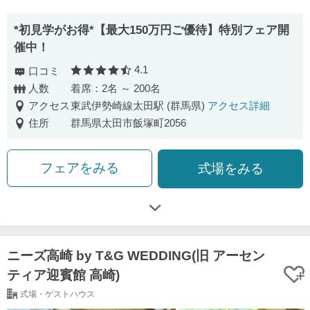
*初見学がお得*【最大150万円ご優待】特別フェア開
催中！
4.1
口コミ
口コミ評価
人数
着席：2名 ～ 200名
アクセス
東武伊勢崎線太田駅 (群馬県)
アクセス詳細
住所
群馬県太田市飯塚町2056
フェアをみる
式場をみる
ニーズ高崎 by T&G WEDDING(旧 アーセン
ティア迎賓館 高崎)
式場・ゲストハウス