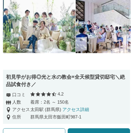
初見学がお得◎光と水の教会×全天候型貸切邸宅＼絶
品試食付き／
4.2
口コミ
口コミ評価
人数
着席：2名 ～ 150名
アクセス
太田駅 (群馬県)
アクセス詳細
住所
群馬県太田市飯田町987-1