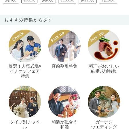
約70人
約80人
約90人
約100人
約110人
約120人
おすすめ特集から探す
厳選！人気式場×
直前割引特集
料理がおいしい
イチオシフェア
結婚式場特集
特集
タイプ別チャペ
和装が似合う
ガーデン
ル
和婚
ウエディング