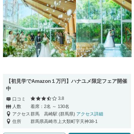
【初見学でAmazon１万円】ハナユメ限定フェア開催
中
3.8
口コミ
口コミ評価
人数
着席：2名 ～ 130名
アクセス
群馬 高崎駅 (群馬県)
アクセス詳細
住所
群馬県高崎市上大類町字天神38-1