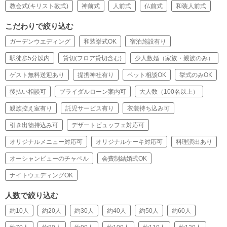
教会式(キリスト教式)
神前式
人前式
仏前式
和装人前式
こだわりで絞り込む
ガーデンウエディング
和装挙式OK
宿泊施設有り
駅徒歩5分以内
貸切(フロア貸切含む)
少人数婚（家族・親族のみ）
ゲスト無料送迎あり
提携神社有り
ペット相談OK
挙式のみOK
後払い相談可
ブライダルローン案内可
大人数（100名以上）
親族控え室有り
託児サービス有り
衣装持ち込み可
引き出物持込み可
デザートビュッフェ対応可
オリジナルメニュー対応可
オリジナルケーキ対応可
料理演出あり
オーシャンビューのチャペル
会費制結婚式OK
ナイトウエディングOK
人数で絞り込む
約10人
約20人
約30人
約40人
約50人
約60人