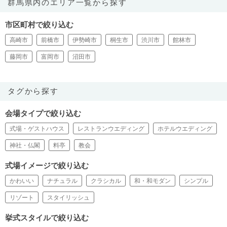
群馬県内のエリア一覧から探す
市区町村で絞り込む
高崎市
前橋市
伊勢崎市
桐生市
渋川市
館林市
藤岡市
富岡市
沼田市
タグから探す
会場タイプで絞り込む
式場・ゲストハウス
レストランウエディング
ホテルウエディング
神社・仏閣
料亭
教会
式場イメージで絞り込む
かわいい
ナチュラル
クラシカル
和・和モダン
シンプル
リゾート
スタイリッシュ
挙式スタイルで絞り込む