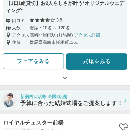
【1日1組貸切】お2人らしさが叶う*オリジナルウェデ
ィング*
3.8
口コミ
口コミ評価
人数
着席：10名 ～ 120名
アクセス
高崎問屋町駅 (群馬県)
アクセス詳細
住所
群馬県高崎市飯塚町1361
フェアをみる
式場をみる
新宿西口店等 全国8店舗
予算に合った結婚式場をご提案します！
ロイヤルチェスター前橋