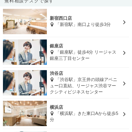
無料相談デスクで探す
新宿西口店
「新宿駅」南口より徒歩3分
銀座店
「銀座駅」徒歩4分 リージャス
銀座三丁目センター
渋谷店
「渋谷駅」京王井の頭線アベニ
ュー口直結、リージャス渋谷マー
クシティビジネスセンター
横浜店
「横浜駅」きた東口Aから徒歩5
分