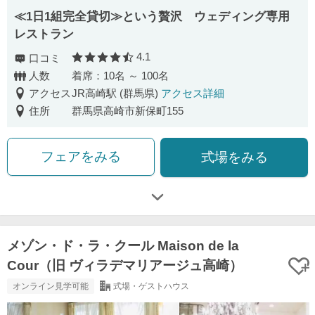
≪1日1組完全貸切≫という贅沢 ウェディング専用
レストラン
4.1
口コミ
口コミ評価
人数
着席：10名 ～ 100名
アクセス
JR高崎駅 (群馬県)
アクセス詳細
住所
群馬県高崎市新保町155
フェアをみる
式場をみる
メゾン・ド・ラ・クール Maison de la
Cour（旧 ヴィラデマリアージュ高崎）
オンライン見学可能
式場・ゲストハウス