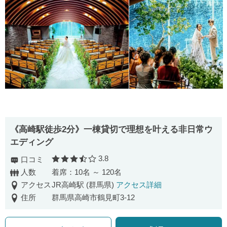
《高崎駅徒歩2分》一棟貸切で理想を叶える非日常ウ
エディング
3.8
口コミ
口コミ評価
人数
着席：10名 ～ 120名
アクセス
JR高崎駅 (群馬県)
アクセス詳細
住所
群馬県高崎市鶴見町3-12