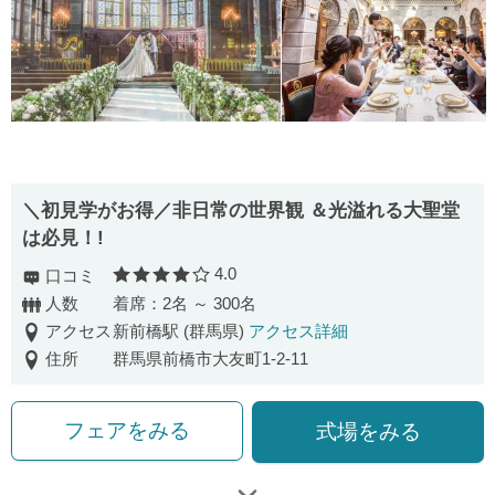
＼初見学がお得／非日常の世界観 ＆光溢れる大聖堂
は必見！!
4.0
口コミ
口コミ評価
人数
着席：2名 ～ 300名
アクセス
新前橋駅 (群馬県)
アクセス詳細
住所
群馬県前橋市大友町1-2-11
フェアをみる
式場をみる