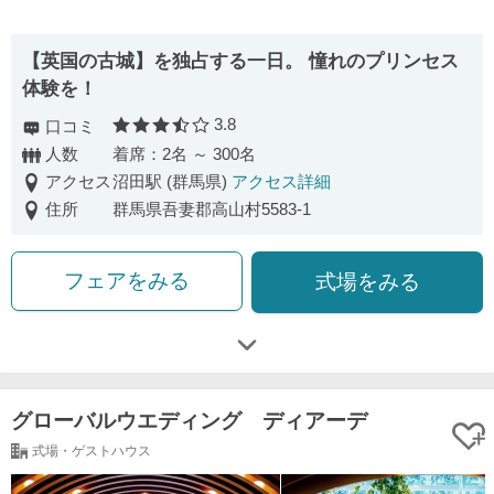
【英国の古城】を独占する一日。 憧れのプリンセス
体験を！
3.8
口コミ
口コミ評価
人数
着席：2名 ～ 300名
アクセス
沼田駅 (群馬県)
アクセス詳細
住所
群馬県吾妻郡高山村5583-1
フェアをみる
式場をみる
グローバルウエディング ディアーデ
式場・ゲストハウス