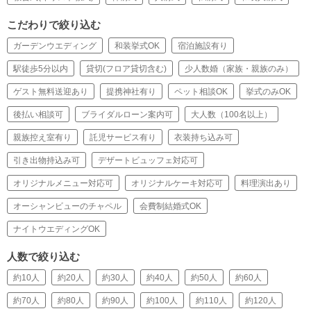
こだわりで絞り込む
ガーデンウエディング
和装挙式OK
宿泊施設有り
駅徒歩5分以内
貸切(フロア貸切含む)
少人数婚（家族・親族のみ）
ゲスト無料送迎あり
提携神社有り
ペット相談OK
挙式のみOK
後払い相談可
ブライダルローン案内可
大人数（100名以上）
親族控え室有り
託児サービス有り
衣装持ち込み可
引き出物持込み可
デザートビュッフェ対応可
オリジナルメニュー対応可
オリジナルケーキ対応可
料理演出あり
オーシャンビューのチャペル
会費制結婚式OK
ナイトウエディングOK
人数で絞り込む
約10人
約20人
約30人
約40人
約50人
約60人
約70人
約80人
約90人
約100人
約110人
約120人