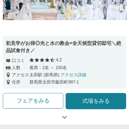
初見学がお得◎光と水の教会×全天候型貸切邸宅＼絶
品試食付き／
4.2
口コミ
口コミ評価
人数
着席：2名 ～ 150名
アクセス
太田駅 (群馬県)
アクセス詳細
住所
群馬県太田市飯田町987-1
フェアをみる
式場をみる