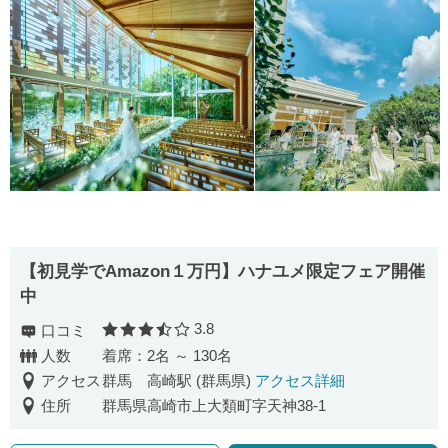
【初見学でAmazon１万円】ハナユメ限定フェア開催
中
3.8
口コミ
口コミ評価
人数
着席：2名 ～ 130名
アクセス
群馬 高崎駅 (群馬県)
アクセス詳細
住所
群馬県高崎市上大類町字天神38-1