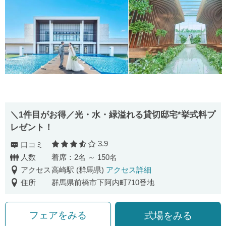
＼1件目がお得／光・水・緑溢れる貸切邸宅*挙式料プ
レゼント！
3.9
口コミ
口コミ評価
人数
着席：2名 ～ 150名
アクセス
高崎駅 (群馬県)
アクセス詳細
住所
群馬県前橋市下阿内町710番地
フェアをみる
式場をみる