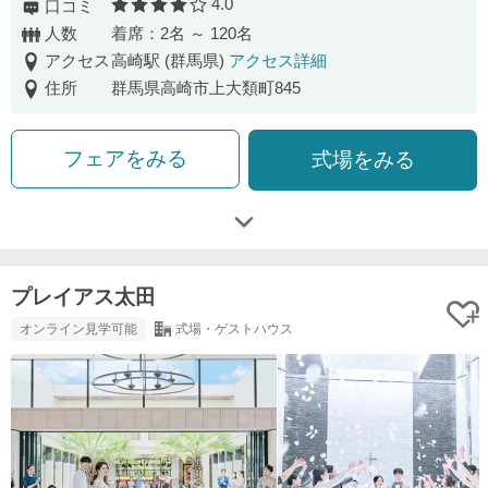
4.0
口コミ
口コミ評価
人数
着席：2名 ～ 120名
アクセス
高崎駅 (群馬県)
アクセス詳細
住所
群馬県高崎市上大類町845
フェアをみる
式場をみる
プレイアス太田
オンライン見学可能
式場・ゲストハウス