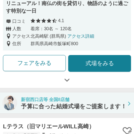
リニューアル！南仏の街を貸切り、物語のように過ご
す特別な一日
4.1
口コミ
口コミ評価
人数
着席：30名 ～ 120名
アクセス
北高崎駅 (群馬県)
アクセス詳細
住所
群馬県高崎市飯塚町800
フェアをみる
式場をみる
新宿西口店等 全国8店舗
予算に合った結婚式場をご提案します！
Lテラス（旧マリエールWILL高崎）