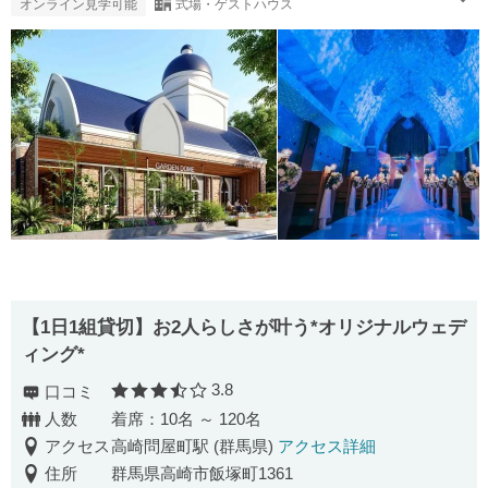
オンライン見学可能
式場・ゲストハウス
【1日1組貸切】お2人らしさが叶う*オリジナルウェデ
ィング*
3.8
口コミ
口コミ評価
人数
着席：10名 ～ 120名
アクセス
高崎問屋町駅 (群馬県)
アクセス詳細
住所
群馬県高崎市飯塚町1361