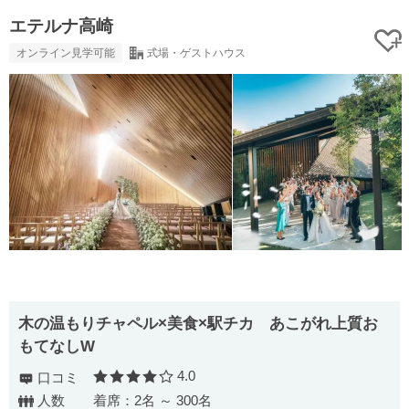
エテルナ高崎
オンライン見学可能
式場・ゲストハウス
木の温もりチャペル×美食×駅チカ あこがれ上質お
もてなしW
4.0
口コミ
口コミ評価
人数
着席：2名 ～ 300名