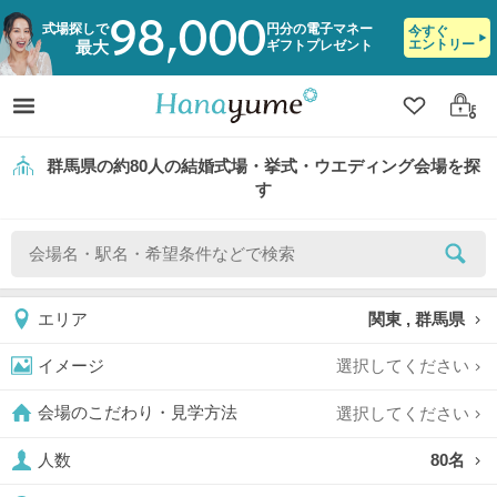
98,000
式場探しで
円分の電子マネー
今すぐ
エントリー
ギフトプレゼント
最大
クリップ
ログ
群馬県の約80人の結婚式場・挙式・ウエディング会場を探
す
関東 , 群馬県
エリア
選択してください
イメージ
選択してください
会場のこだわり・見学方法
80名
人数