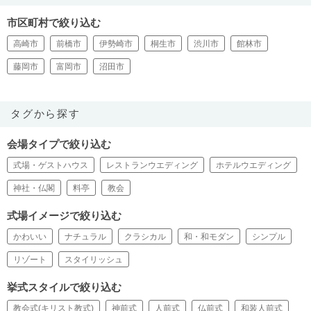
市区町村で絞り込む
高崎市
前橋市
伊勢崎市
桐生市
渋川市
館林市
藤岡市
富岡市
沼田市
タグから探す
会場タイプで絞り込む
式場・ゲストハウス
レストランウエディング
ホテルウエディング
神社・仏閣
料亭
教会
式場イメージで絞り込む
かわいい
ナチュラル
クラシカル
和・和モダン
シンプル
リゾート
スタイリッシュ
挙式スタイルで絞り込む
教会式(キリスト教式)
神前式
人前式
仏前式
和装人前式