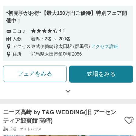
*初見学がお得*【最大150万円ご優待】特別フェア開
催中！
4.1
口コミ
口コミ評価
人数
着席：2名 ～ 200名
アクセス
東武伊勢崎線太田駅 (群馬県)
アクセス詳細
住所
群馬県太田市飯塚町2056
フェアをみる
式場をみる
ニーズ高崎 by T&G WEDDING(旧 アーセン
ティア迎賓館 高崎)
式場・ゲストハウス