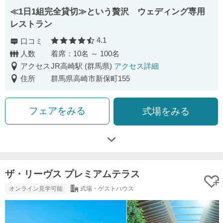
≪1日1組完全貸切≫という贅沢 ウェディング専用
レストラン
4.1
口コミ
口コミ評価
人数
着席：10名 ～ 100名
アクセス
JR高崎駅 (群馬県)
アクセス詳細
住所
群馬県高崎市新保町155
フェアをみる
式場をみる
ザ・リーヴス プレミアムテラス
オンライン見学可能
式場・ゲストハウス