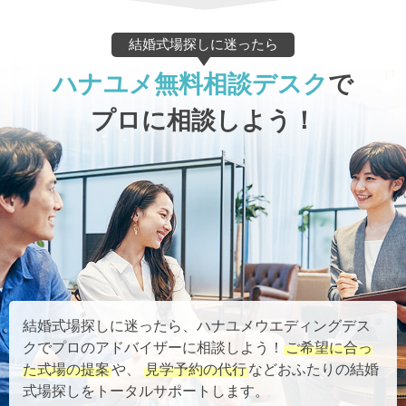
結婚式場探しに迷ったら
ハナユメ無料相談デスク
で
プロに相談しよう！
結婚式場探しに迷ったら、ハナユメウエディングデス
クでプロのアドバイザーに相談しよう！
ご希望に合っ
た式場の提案
や、
見学予約の代行
などおふたりの結婚
式場探しをトータルサポートします。