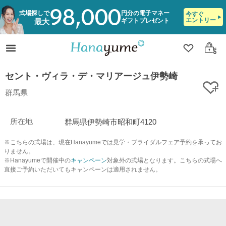
98,000
式場探しで
円分の電子マネー
今すぐ
エントリー
ギフトプレゼント
最大
クリップ
ログ
セント・ヴィラ・デ・マリアージュ伊勢崎
ク
群馬県
所在地
群馬県伊勢崎市昭和町4120
※こちらの式場は、現在Hanayumeでは見学・ブライダルフェア予約を承ってお
りません。
※Hanayumeで開催中の
キャンペーン
対象外の式場となります。こちらの式場へ
直接ご予約いただいてもキャンペーンは適用されません。