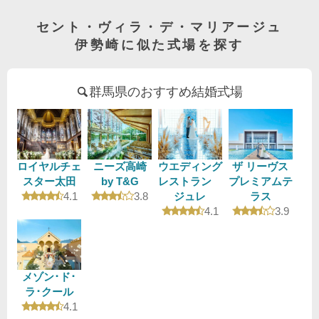
セント・ヴィラ・デ・マリアージュ
伊勢崎に似た式場を探す
群馬県のおすすめ結婚式場
ロイヤルチェ
ニーズ高崎
ウエディング
ザ リーヴス
スター太田
by T&G
レストラン
プレミアムテ
口コミ評価
口コミ評価
4.1
3.8
ジュレ
ラス
口コミ評価
口コミ評
4.1
3.9
メゾン･ド･
ラ･クール
口コミ評価
4.1