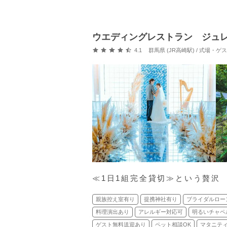
ウエディングレストラン ジュ
口コミ評価
4.1
群馬県 (JR高崎駅) / 式場・
≪1日1組完全貸切≫という贅沢
親族控え室有り
提携神社有り
ブライダルロー
料理演出あり
アレルギー対応可
明るいチャペ
ゲスト無料送迎あり
ペット相談OK
マタニティ