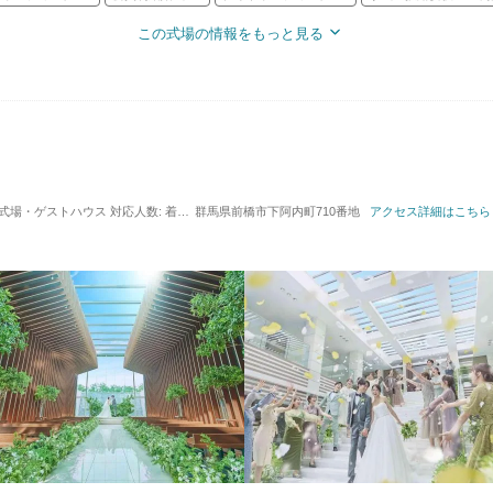
この式場の情報をもっと見る
 / 式場・ゲストハウス
対応人数: 着席：2名 ～ 150名
群馬県前橋市下阿内町710番地
挙式スタイル: 教会式(キリスト教式)
アクセス詳細はこちら