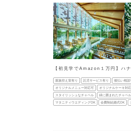
【初見学でAmazon１万円】ハ
親族控え室有り
託児サービス有り
後払い相談
オリジナルメニュー対応可
オリジナルケーキ対
スタイリッシュなチャペル
緑に囲まれたチャペ
マタニティウエディングOK
会費制結婚式OK