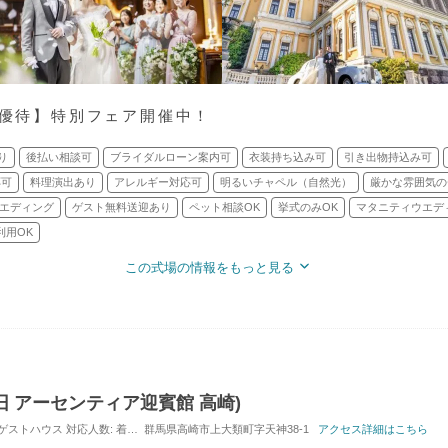
ご優待】特別フェア開催中！
り
後払い相談可
ブライダルローン案内可
衣装持ち込み可
引き出物持込み可
応可
料理演出あり
アレルギー対応可
明るいチャペル（自然光）
厳かな雰囲気の
エディング
ゲスト無料送迎あり
ペット相談OK
挙式のみOK
マタニティウエデ
利用OK
この式場の情報をもっと見る
G(旧 アーセンティア迎賓館 高崎)
場・ゲストハウス
対応人数: 着席：2名 ～ 130名
群馬県高崎市上大類町字天神38-1
挙式スタイル: 教会式(キリスト教式)
アクセス詳細はこちら