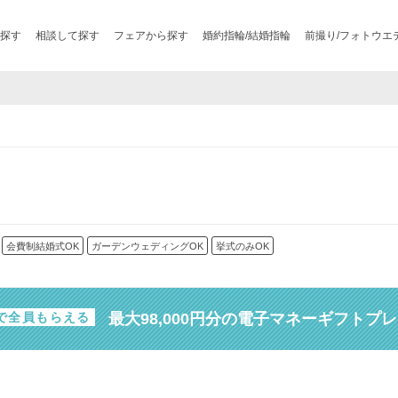
探す
相談して探す
フェアから探す
婚約指輪/結婚指輪
前撮り/フォトウエ
会費制結婚式OK
ガーデンウェディングOK
挙式のみOK
最大98,000円分の電子マネーギフトプ
で全員もらえる