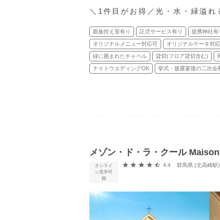
＼1件目がお得／光・水・緑溢れ
親族控え室有り
託児サービス有り
提携神社有
オリジナルメニュー対応可
オリジナルケーキ対
緑に囲まれたチャペル
貸切(フロア貸切含む)
ナイトウエディングOK
挙式・披露宴後の二次会
メゾン・ド・ラ・クール Maison
口コミ評価
4.4
群馬県 (北高崎駅
オンライ
ン見学可
能