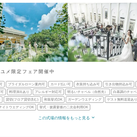
ナユメ限定フェア開催中
可
ブライダルローン案内可
カード払い可
衣装持ち込み可
引き出物持込み可
応可
料理演出あり
アレルギー対応可
明るいチャペル（自然光）
白基調のチャペ
ル
貸切(フロア貸切含む)
和装挙式OK
ガーデンウエディング
ゲスト無料送迎あ
ナイトウエディングOK
挙式・披露宴後の二次会利用OK
この式場の情報をもっと見る