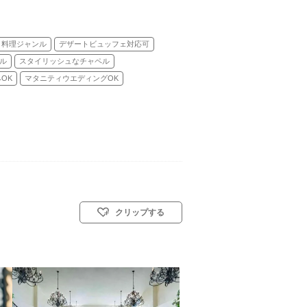
料理ジャンル
デザートビュッフェ対応可
ル
スタイリッシュなチャペル
OK
マタニティウエディングOK
クリップする
)／人前式／和装人前式