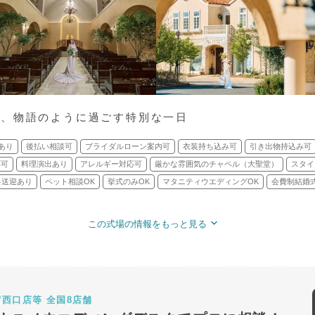
り、物語のように過ごす特別な一日
あり
後払い相談可
ブライダルローン案内可
衣装持ち込み可
引き出物持込み可
応可
料理演出あり
アレルギー対応可
厳かな雰囲気のチャペル（大聖堂）
スタイ
料送迎あり
ペット相談OK
挙式のみOK
マタニティウエディングOK
会費制結婚式
この式場の情報をもっと見る
宿西口店等 全国8店舗