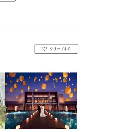
クリップする
／神前式／人前式／仏前式／和装人前式