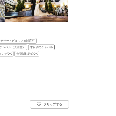
デザートビュッフェ対応可
チャペル（大聖堂）
木目調のチャペル
ィングOK
会費制結婚式OK
クリップする