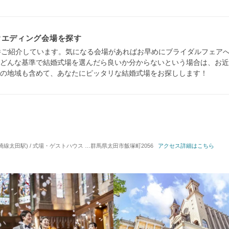
ウエディング会場を探す
件ご紹介しています。気になる会場があればお早めにブライダルフェア
どんな基準で結婚式場を選んだら良いか分からないという場合は、お近
の地域も含めて、あなたにピッタリな結婚式場をお探しします！
崎線太田駅) / 式場・ゲストハウス
対応人数: 着席：2名 ～ 200名
群馬県太田市飯塚町2056
アクセス詳細はこちら
挙式スタイル: 教会式(キ