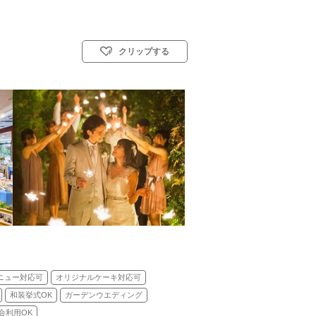
クリップする
人前式／仏前式／和装人前式
ニュー対応可
オリジナルケーキ対応可
和装挙式OK
ガーデンウエディング
会利用OK