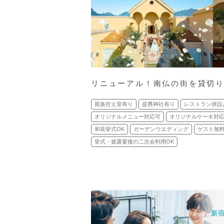
リニューアル！南仏の街を貸切
親族控え室有り
提携神社有り
レストラン併設
オリジナルメニュー対応可
オリジナルケーキ対
和装挙式OK
ガーデンウエディング
ゲスト無
挙式・披露宴後の二次会利用OK
新