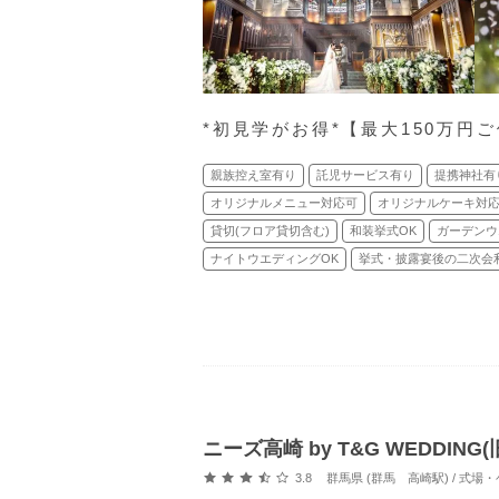
*初見学がお得*【最大150万円
親族控え室有り
託児サービス有り
提携神社有
オリジナルメニュー対応可
オリジナルケーキ対
貸切(フロア貸切含む)
和装挙式OK
ガーデンウ
ナイトウエディングOK
挙式・披露宴後の二次会
ニーズ高崎 by T&G WEDDIN
口コミ評価
3.8
群馬県 (群馬 高崎駅) / 式