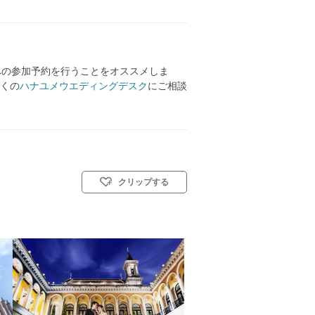
への参加予約を行うことをオススメしま
くの
ハナユメウエディングデスク
にご相談
クリップする
リスト教式)／神前式／人前式／和装人前式