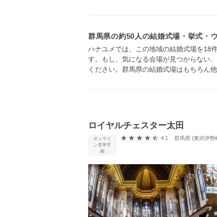
群馬県の約50人の結婚式場・挙式・
ハナユメでは、この地域の結婚式場を18
す。もし、気になる会場が見つからない、
ください。群馬県の結婚式場はもちろん他
ロイヤルチェスター太田
口コミ評価
4.1
群馬県 (東武伊勢
オンライ
ン見学可
能