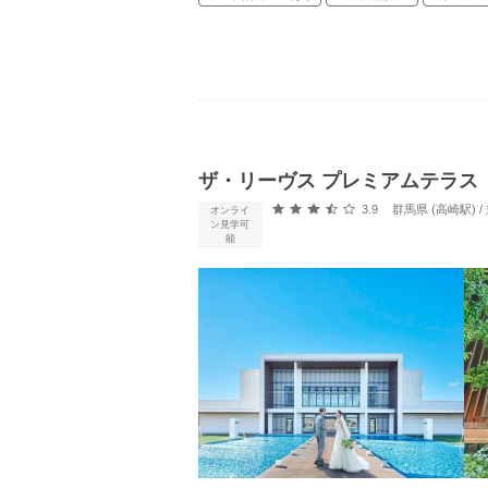
ザ・リーヴス プレミアムテラス
口コミ評価
3.9
群馬県 (高崎駅)
オンライ
ン見学可
能