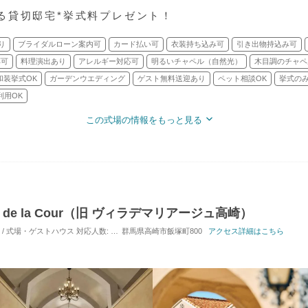
る貸切邸宅*挙式料プレゼント！
り
ブライダルローン案内可
カード払い可
衣装持ち込み可
引き出物持込み可
応可
料理演出あり
アレルギー対応可
明るいチャペル（自然光）
木目調のチャペ
和装挙式OK
ガーデンウエディング
ゲスト無料送迎あり
ペット相談OK
挙式のみ
利用OK
この式場の情報をもっと見る
 de la Cour（旧 ヴィラデマリアージュ高崎）
) / 式場・ゲストハウス
対応人数: 着席：30名 ～ 120名
群馬県高崎市飯塚町800
挙式スタイル: 教会式(キリスト教式
アクセス詳細はこちら