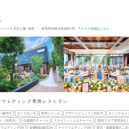
レ
ゲストハウス
対応人数: 着席：10名 ～ 100名
群馬県高崎市新保町155
挙式スタイル: 教会式(キリスト教式)／神前式／
アクセス詳細はこちら
 ウェディング専用レストラン
ン案内可
カード払い可
料理ジャンル
デザートビュッフェ対応可
オリジナルメ
ル（自然光）
白基調のチャペル
スタイリッシュなチャペル
貸切(フロア貸切含む)
ウエディングOK
会費制結婚式OK
ナイトウエディングOK
挙式・披露宴後の二次