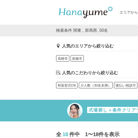
エリアから
検索条件 関東 , 群馬県 ,50名
人気のエリアから絞り込む
高崎市
前橋市
人気のこだわりから絞り込む
和装挙式OK
少人数（30名未満）
後払い相談可
式場探し＋条件クリア
全
18
件中 1〜18件を表示