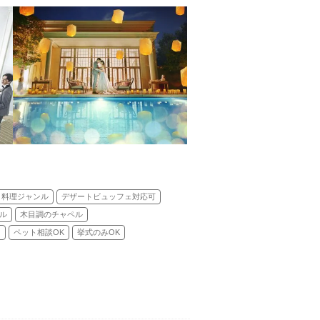
料理ジャンル
デザートビュッフェ対応可
ル
木目調のチャペル
り
ペット相談OK
挙式のみOK