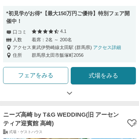
*初見学がお得*【最大150万円ご優待】特別フェア開
催中！
4.1
口コミ
口コミ評価
人数
着席：2名 ～ 200名
アクセス
東武伊勢崎線太田駅 (群馬県)
アクセス詳細
住所
群馬県太田市飯塚町2056
フェアをみる
式場をみる
ニーズ高崎 by T&G WEDDING(旧 アーセン
ティア迎賓館 高崎)
式場・ゲストハウス