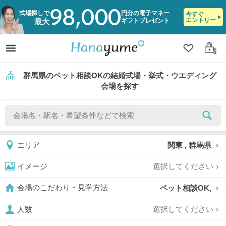
98,000
式場探しで
円分の電子マネー
今すぐ
エントリー
ギフトプレゼント
最大
クリップ
ログ
群馬県のペット相談OKの結婚式場・挙式・ウエディング
会場を探す
関東 , 群馬県
エリア
選択してください
イメージ
ペット相談OK,
会場のこだわり・見学方法
選択してください
人数