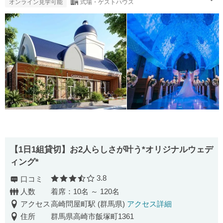
オンライン見学可能
式場・ゲストハウス
【1日1組貸切】お2人らしさが叶う*オリジナルウェデ
ィング*
3.8
口コミ
口コミ評価
人数
着席：10名 ～ 120名
アクセス
高崎問屋町駅 (群馬県)
アクセス詳細
住所
群馬県高崎市飯塚町1361