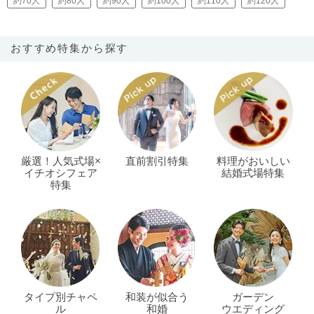
約70人
約80人
約90人
約100人
約110人
約120人
おすすめ特集から探す
厳選！人気式場×
直前割引特集
料理がおいしい
イチオシフェア
結婚式場特集
特集
タイプ別チャペ
和装が似合う
ガーデン
ル
和婚
ウエディング