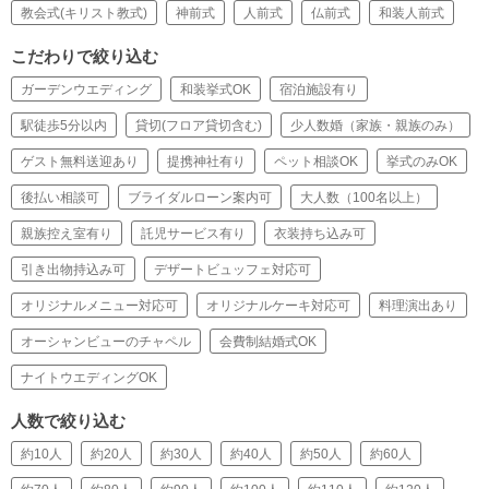
教会式(キリスト教式)
神前式
人前式
仏前式
和装人前式
こだわりで絞り込む
ガーデンウエディング
和装挙式OK
宿泊施設有り
駅徒歩5分以内
貸切(フロア貸切含む)
少人数婚（家族・親族のみ）
ゲスト無料送迎あり
提携神社有り
ペット相談OK
挙式のみOK
後払い相談可
ブライダルローン案内可
大人数（100名以上）
親族控え室有り
託児サービス有り
衣装持ち込み可
引き出物持込み可
デザートビュッフェ対応可
オリジナルメニュー対応可
オリジナルケーキ対応可
料理演出あり
オーシャンビューのチャペル
会費制結婚式OK
ナイトウエディングOK
人数で絞り込む
約10人
約20人
約30人
約40人
約50人
約60人