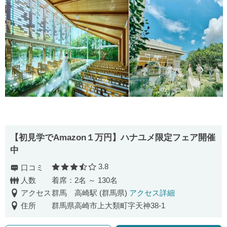
【初見学でAmazon１万円】ハナユメ限定フェア開催
中
3.8
口コミ
口コミ評価
人数
着席：2名 ～ 130名
アクセス
群馬 高崎駅 (群馬県)
アクセス詳細
住所
群馬県高崎市上大類町字天神38-1