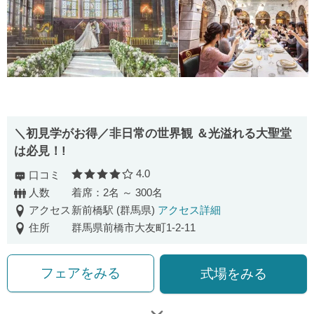
＼初見学がお得／非日常の世界観 ＆光溢れる大聖堂
は必見！!
4.0
口コミ
口コミ評価
人数
着席：2名 ～ 300名
アクセス
新前橋駅 (群馬県)
アクセス詳細
住所
群馬県前橋市大友町1-2-11
フェアをみる
式場をみる