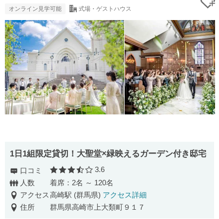
オンライン見学可能
式場・ゲストハウス
1日1組限定貸切！大聖堂×緑映えるガーデン付き邸宅
3.6
口コミ
口コミ評価
人数
着席：2名 ～ 120名
アクセス
高崎駅 (群馬県)
アクセス詳細
住所
群馬県高崎市上大類町９１７