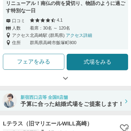
リニューアル！南仏の街を貸切り、物語のように過ご
す特別な一日
4.1
口コミ
口コミ評価
人数
着席：30名 ～ 120名
アクセス
北高崎駅 (群馬県)
アクセス詳細
住所
群馬県高崎市飯塚町800
フェアをみる
式場をみる
新宿西口店等 全国8店舗
予算に合った結婚式場をご提案します！
Lテラス（旧マリエールWILL高崎）