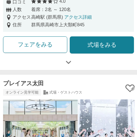
4.0
口コミ
口コミ評価
人数
着席：2名 ～ 120名
アクセス
高崎駅 (群馬県)
アクセス詳細
住所
群馬県高崎市上大類町845
フェアをみる
式場をみる
プレイアス太田
オンライン見学可能
式場・ゲストハウス