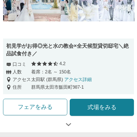
初見学がお得◎光と水の教会×全天候型貸切邸宅＼絶
品試食付き／
4.2
口コミ
口コミ評価
人数
着席：2名 ～ 150名
アクセス
太田駅 (群馬県)
アクセス詳細
住所
群馬県太田市飯田町987-1
フェアをみる
式場をみる