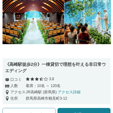
《高崎駅徒歩2分》一棟貸切で理想を叶える非日常ウ
エディング
3.8
口コミ
口コミ評価
人数
着席：10名 ～ 120名
アクセス
JR高崎駅 (群馬県)
アクセス詳細
住所
群馬県高崎市鶴見町3-12