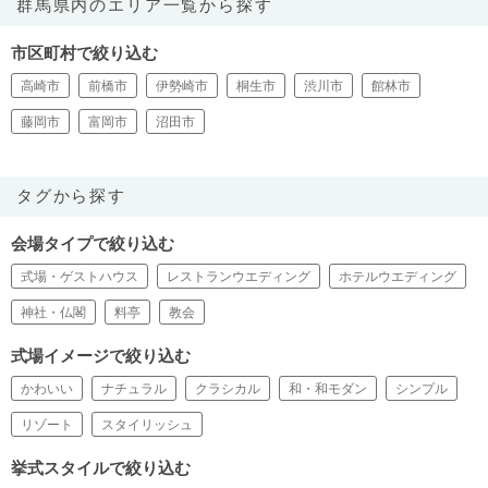
群馬県内のエリア一覧から探す
市区町村で絞り込む
高崎市
前橋市
伊勢崎市
桐生市
渋川市
館林市
藤岡市
富岡市
沼田市
タグから探す
会場タイプで絞り込む
式場・ゲストハウス
レストランウエディング
ホテルウエディング
神社・仏閣
料亭
教会
式場イメージで絞り込む
かわいい
ナチュラル
クラシカル
和・和モダン
シンプル
リゾート
スタイリッシュ
挙式スタイルで絞り込む