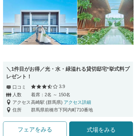
＼1件目がお得／光・水・緑溢れる貸切邸宅*挙式料プ
レゼント！
3.9
口コミ
口コミ評価
人数
着席：2名 ～ 150名
アクセス
高崎駅 (群馬県)
アクセス詳細
住所
群馬県前橋市下阿内町710番地
フェアをみる
式場をみる