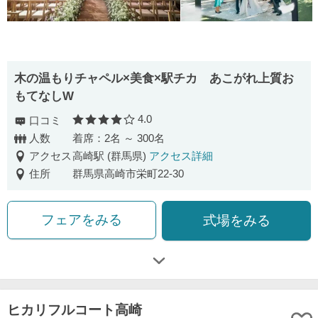
木の温もりチャペル×美食×駅チカ あこがれ上質お
もてなしW
4.0
口コミ
口コミ評価
人数
着席：2名 ～ 300名
アクセス
高崎駅 (群馬県)
アクセス詳細
住所
群馬県高崎市栄町22-30
フェアをみる
式場をみる
ヒカリフルコート高崎