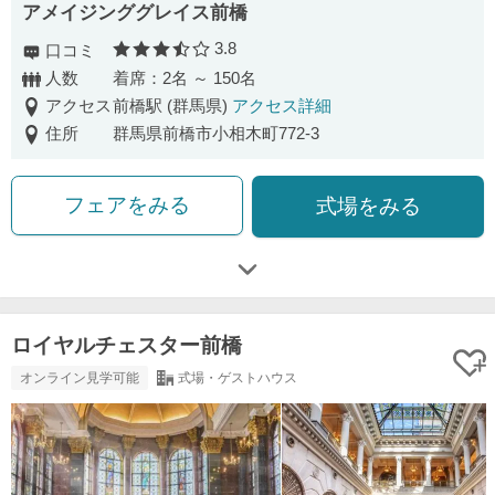
アメイジンググレイス前橋
3.8
口コミ
口コミ評価
人数
着席：2名 ～ 150名
アクセス
前橋駅 (群馬県)
アクセス詳細
住所
群馬県前橋市小相木町772-3
フェアをみる
式場をみる
ロイヤルチェスター前橋
オンライン見学可能
式場・ゲストハウス