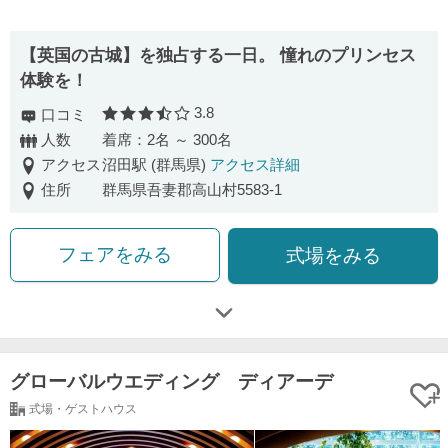
【英国の古城】を独占する一日。 憧れのプリンセス
体験を！
3.8
口コミ
口コミ評価
人数
着席：2名 ～ 300名
アクセス
沼田駅 (群馬県)
アクセス詳細
住所
群馬県吾妻郡高山村5583-1
フェアをみる
式場をみる
グローバルウエディング ディアーデ
式場・ゲストハウス