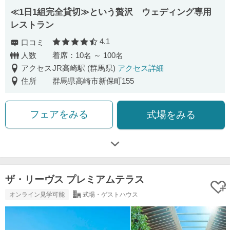
≪1日1組完全貸切≫という贅沢 ウェディング専用
レストラン
4.1
口コミ
口コミ評価
人数
着席：10名 ～ 100名
アクセス
JR高崎駅 (群馬県)
アクセス詳細
住所
群馬県高崎市新保町155
フェアをみる
式場をみる
ザ・リーヴス プレミアムテラス
オンライン見学可能
式場・ゲストハウス