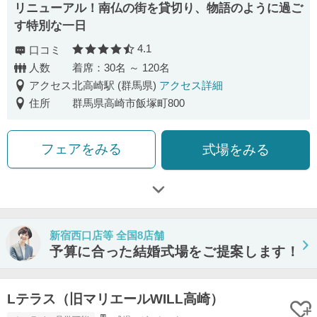
リニューアル！南仏の街を貸切り、物語のように過ご
す特別な一日
4.1
口コミ
口コミ評価
人数
着席：30名 ～ 120名
アクセス
北高崎駅 (群馬県)
アクセス詳細
住所
群馬県高崎市飯塚町800
フェアをみる
式場をみる
新宿西口店等 全国8店舗
予算に合った結婚式場をご提案します！
Lテラス（旧マリエールWILL高崎）