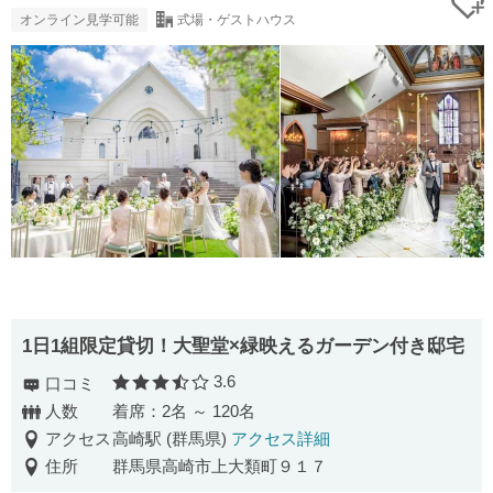
オンライン見学可能
式場・ゲストハウス
1日1組限定貸切！大聖堂×緑映えるガーデン付き邸宅
3.6
口コミ
口コミ評価
人数
着席：2名 ～ 120名
アクセス
高崎駅 (群馬県)
アクセス詳細
住所
群馬県高崎市上大類町９１７