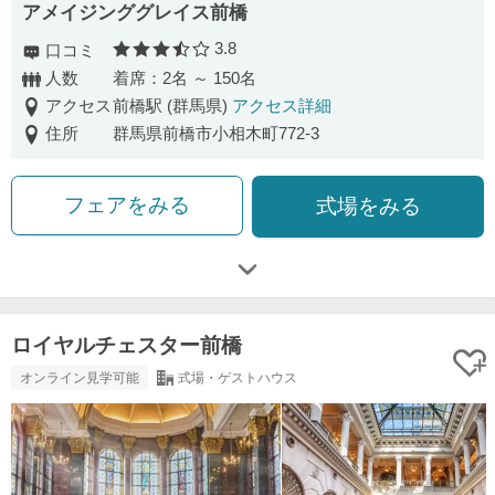
アメイジンググレイス前橋
3.8
口コミ
口コミ評価
人数
着席：2名 ～ 150名
アクセス
前橋駅 (群馬県)
アクセス詳細
住所
群馬県前橋市小相木町772-3
フェアをみる
式場をみる
ロイヤルチェスター前橋
オンライン見学可能
式場・ゲストハウス