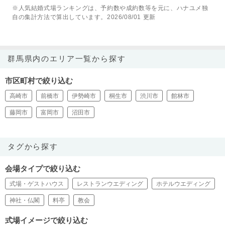
※人気結婚式場ランキングは、予約数や成約数等を元に、ハナユメ独
自の集計方法で算出しています。2026/08/01 更新
群馬県内のエリア一覧から探す
市区町村で絞り込む
高崎市
前橋市
伊勢崎市
桐生市
渋川市
館林市
藤岡市
富岡市
沼田市
タグから探す
会場タイプで絞り込む
式場・ゲストハウス
レストランウエディング
ホテルウエディング
神社・仏閣
料亭
教会
式場イメージで絞り込む