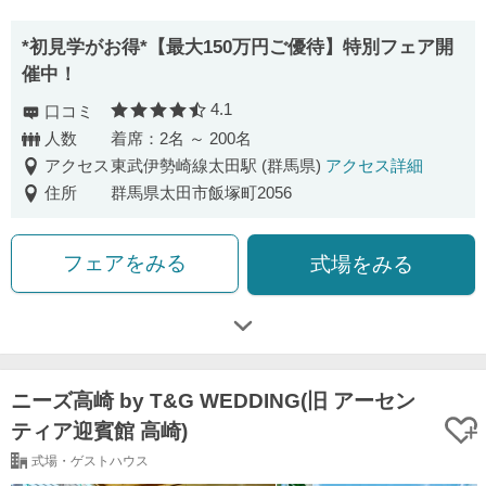
*初見学がお得*【最大150万円ご優待】特別フェア開
催中！
4.1
口コミ
口コミ評価
人数
着席：2名 ～ 200名
アクセス
東武伊勢崎線太田駅 (群馬県)
アクセス詳細
住所
群馬県太田市飯塚町2056
フェアをみる
式場をみる
ニーズ高崎 by T&G WEDDING(旧 アーセン
ティア迎賓館 高崎)
式場・ゲストハウス