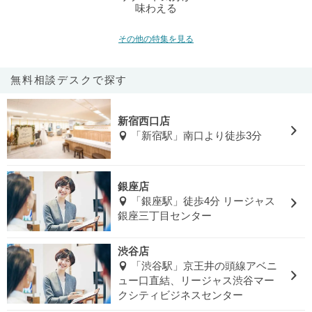
味わえる
その他の特集を見る
無料相談デスクで探す
新宿西口店
「新宿駅」南口より徒歩3分
銀座店
「銀座駅」徒歩4分 リージャス
銀座三丁目センター
渋谷店
「渋谷駅」京王井の頭線アベニ
ュー口直結、リージャス渋谷マー
クシティビジネスセンター