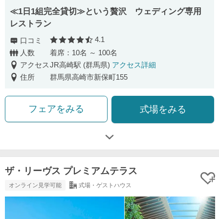
≪1日1組完全貸切≫という贅沢 ウェディング専用
レストラン
4.1
口コミ
口コミ評価
人数
着席：10名 ～ 100名
アクセス
JR高崎駅 (群馬県)
アクセス詳細
住所
群馬県高崎市新保町155
フェアをみる
式場をみる
ザ・リーヴス プレミアムテラス
オンライン見学可能
式場・ゲストハウス