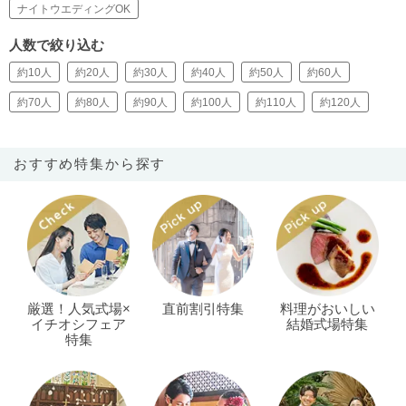
ナイトウエディングOK
人数で絞り込む
約10人
約20人
約30人
約40人
約50人
約60人
約70人
約80人
約90人
約100人
約110人
約120人
おすすめ特集から探す
厳選！人気式場×
直前割引特集
料理がおいしい
イチオシフェア
結婚式場特集
特集