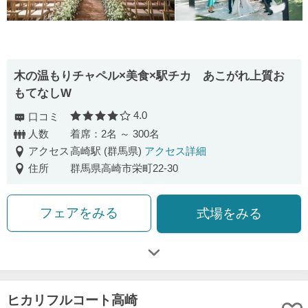
木の温もりチャペル×美食×駅チカ あこがれ上質お
もてなしW
4.0
口コミ
口コミ評価
人数
着席：2名 ～ 300名
アクセス
高崎駅 (群馬県)
アクセス詳細
住所
群馬県高崎市栄町22-30
フェアをみる
式場をみる
ヒカリフルコート高崎