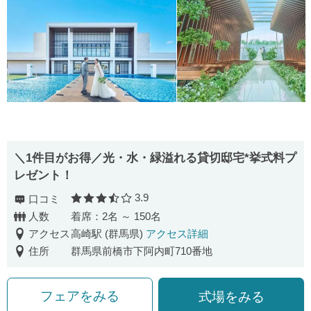
＼1件目がお得／光・水・緑溢れる貸切邸宅*挙式料プ
レゼント！
3.9
口コミ
口コミ評価
人数
着席：2名 ～ 150名
アクセス
高崎駅 (群馬県)
アクセス詳細
住所
群馬県前橋市下阿内町710番地
フェアをみる
式場をみる