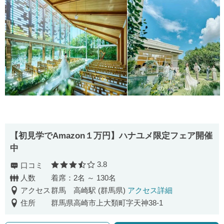
【初見学でAmazon１万円】ハナユメ限定フェア開催
中
3.8
口コミ
口コミ評価
人数
着席：2名 ～ 130名
アクセス
群馬 高崎駅 (群馬県)
アクセス詳細
住所
群馬県高崎市上大類町字天神38-1