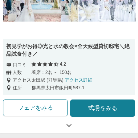
初見学がお得◎光と水の教会×全天候型貸切邸宅＼絶
品試食付き／
4.2
口コミ
口コミ評価
人数
着席：2名 ～ 150名
アクセス
太田駅 (群馬県)
アクセス詳細
住所
群馬県太田市飯田町987-1
フェアをみる
式場をみる