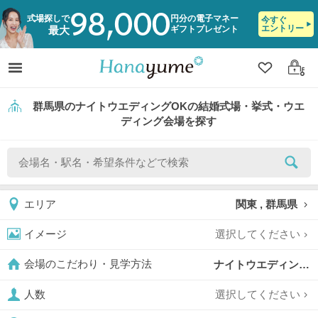
98,000
式場探しで
円分の電子マネー
今すぐ
エントリー
ギフトプレゼント
最大
クリップ
ログ
群馬県のナイトウエディングOKの結婚式場・挙式・ウエ
ディング会場を探す
関東 , 群馬県
エリア
選択してください
イメージ
ナイトウエディングOK,
会場のこだわり・見学方法
選択してください
人数