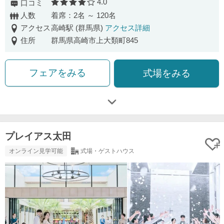
4.0
口コミ
口コミ評価
人数
着席：2名 ～ 120名
アクセス
高崎駅 (群馬県)
アクセス詳細
住所
群馬県高崎市上大類町845
フェアをみる
式場をみる
プレイアス太田
オンライン見学可能
式場・ゲストハウス