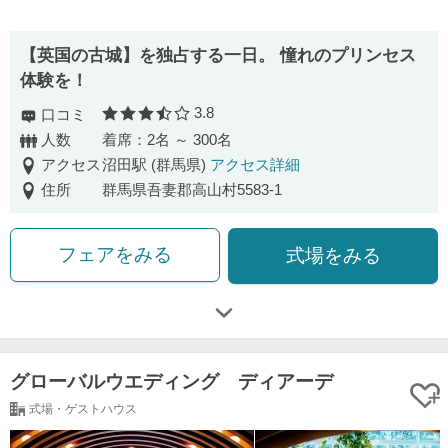
【英国の古城】を独占する一日。 憧れのプリンセス
体験を！
3.8
口コミ
口コミ評価
人数
着席：2名 ～ 300名
アクセス
沼田駅 (群馬県)
アクセス詳細
住所
群馬県吾妻郡高山村5583-1
フェアをみる
式場をみる
グローバルウエディング ディアーデ
式場・ゲストハウス