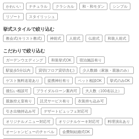
かわいい
ナチュラル
クラシカル
和・和モダン
シンプル
リゾート
スタイリッシュ
挙式スタイルで絞り込む
教会式(キリスト教式)
神前式
人前式
仏前式
和装人前式
こだわりで絞り込む
ガーデンウエディング
和装挙式OK
宿泊施設有り
駅徒歩5分以内
貸切(フロア貸切含む)
少人数婚（家族・親族のみ）
ゲスト無料送迎あり
提携神社有り
ペット相談OK
挙式のみOK
後払い相談可
ブライダルローン案内可
大人数（100名以上）
親族控え室有り
託児サービス有り
衣装持ち込み可
引き出物持込み可
デザートビュッフェ対応可
オリジナルメニュー対応可
オリジナルケーキ対応可
料理演出あり
オーシャンビューのチャペル
会費制結婚式OK