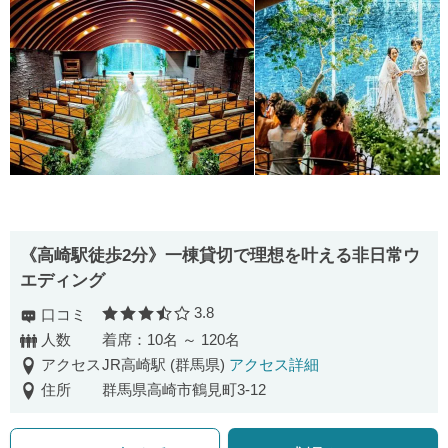
《高崎駅徒歩2分》一棟貸切で理想を叶える非日常ウ
エディング
3.8
口コミ
口コミ評価
人数
着席：10名 ～ 120名
アクセス
JR高崎駅 (群馬県)
アクセス詳細
住所
群馬県高崎市鶴見町3-12