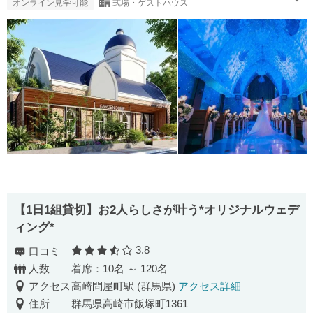
オンライン見学可能
式場・ゲストハウス
【1日1組貸切】お2人らしさが叶う*オリジナルウェデ
ィング*
3.8
口コミ
口コミ評価
人数
着席：10名 ～ 120名
アクセス
高崎問屋町駅 (群馬県)
アクセス詳細
住所
群馬県高崎市飯塚町1361