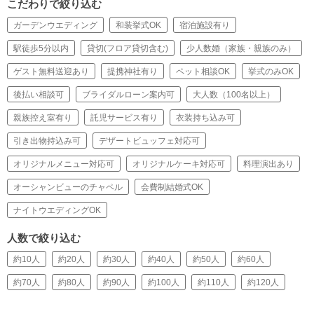
こだわりで絞り込む
ガーデンウエディング
和装挙式OK
宿泊施設有り
駅徒歩5分以内
貸切(フロア貸切含む)
少人数婚（家族・親族のみ）
ゲスト無料送迎あり
提携神社有り
ペット相談OK
挙式のみOK
後払い相談可
ブライダルローン案内可
大人数（100名以上）
親族控え室有り
託児サービス有り
衣装持ち込み可
引き出物持込み可
デザートビュッフェ対応可
オリジナルメニュー対応可
オリジナルケーキ対応可
料理演出あり
オーシャンビューのチャペル
会費制結婚式OK
ナイトウエディングOK
人数で絞り込む
約10人
約20人
約30人
約40人
約50人
約60人
約70人
約80人
約90人
約100人
約110人
約120人