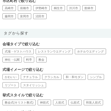
市区町村で絞り込む
高崎市
前橋市
伊勢崎市
桐生市
渋川市
館林市
藤岡市
富岡市
沼田市
タグから探す
会場タイプで絞り込む
式場・ゲストハウス
レストランウエディング
ホテルウエディング
神社・仏閣
料亭
教会
式場イメージで絞り込む
かわいい
ナチュラル
クラシカル
和・和モダン
シンプル
リゾート
スタイリッシュ
挙式スタイルで絞り込む
教会式(キリスト教式)
神前式
人前式
仏前式
和装人前式