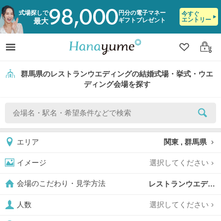
98,000
式場探しで
円分の電子マネー
今すぐ
エントリー
ギフトプレゼント
最大
クリップ
ログ
群馬県のレストランウエディングの結婚式場・挙式・ウエ
ディング会場を探す
関東 , 群馬県
エリア
選択してください
イメージ
レストランウエディング,
会場のこだわり・見学方法
選択してください
人数