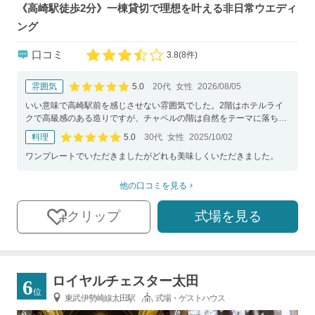
《高崎駅徒歩2分》一棟貸切で理想を叶える非日常ウエディ
ング
口コミ
3.8
(
8件)
口コミ評価
5.0
雰囲気
20代
女性
2026/08/05
口コミ評価
いい意味で高崎駅前を感じさせない雰囲気でした。2階はホテルライ
クで高級感のある造りですが、チャペルの階は自然をテーマに落ち着
いた雰囲気がありとても魅力的だった。
5.0
料理
30代
女性
2025/10/02
口コミ評価
ワンプレートでいただきましたがどれも美味しくいただきました。
他の口コミを見る
式場を見る
クリップ
ロイヤルチェスター太田
6
位
東武伊勢崎線太田駅
式場・ゲストハウス