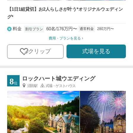
【1日1組貸切】お2人らしさが叶う*オリジナルウェディン
グ*
料金
60名/176万円〜
通常料金
280万円〜
割引プラン
費用・プランを見る
式場を見る
クリップ
ロックハート城ウエディング
8
位
沼田駅
式場・ゲストハウス