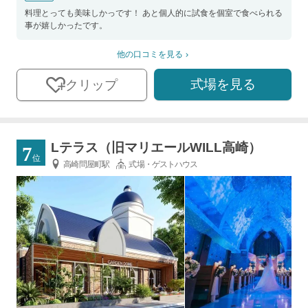
料理とっても美味しかっです！ あと個人的に試食を個室で食べられる
事が嬉しかったです。
他の口コミを見る
式場を見る
クリップ
Lテラス（旧マリエールWILL高崎）
7
位
高崎問屋町駅
式場・ゲストハウス