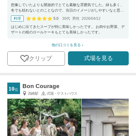
想像していたよりも開放的でとても素敵な雰囲気でした。緑も多く、
冬でも枯れないとのことなので、当日のイメージがしやすいなと思い
ました。
5.0
料理
30代
男性
2026/04/12
口コミ評価
はじめに出てきたスープが特に美味しかったです。 お肉やお野菜、デ
ザートの桜のロールケーキもとても美味しかったです。
他の口コミを見る
式場を見る
クリップ
Bon Courage
10
位
高崎駅
式場・ゲストハウス