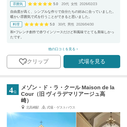
5.0
雰囲気
20代
女性
2026/02/23
口コミ評価
自由度が高く、シンプルな作りで自分たちの好みに合っていました。
暖かい雰囲気で式を行うことができると思いました。
5.0
料理
30代
男性
2026/04/30
口コミ評価
和+フレンチ創作で赤ワインソースだけど和風味でとても美味しかっ
たです。
他の口コミを見る
式場を見る
クリップ
メゾン・ド・ラ・クール Maison de la
4
位
Cour（旧 ヴィラデマリアージュ高
崎）
北高崎駅
式場・ゲストハウス