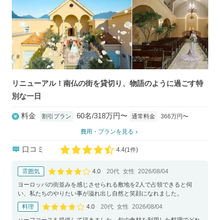
リニューアル！南仏の街を貸切り、物語のように過ごす特
別な一日
料金
60名/318万円〜
通常料金
366万円〜
割引プラン
費用・プランを見る
口コミ
4.4
(
1件)
口コミ評価
4.0
雰囲気
20代
女性
2026/08/04
口コミ評価
ヨーロッパの街並みを感じさせられる敷地を2人で占領できると伺
い、私たちのやりたい事が溢れ出し自然と笑顔になれました。
4.0
料理
20代
女性
2026/08/04
口コミ評価