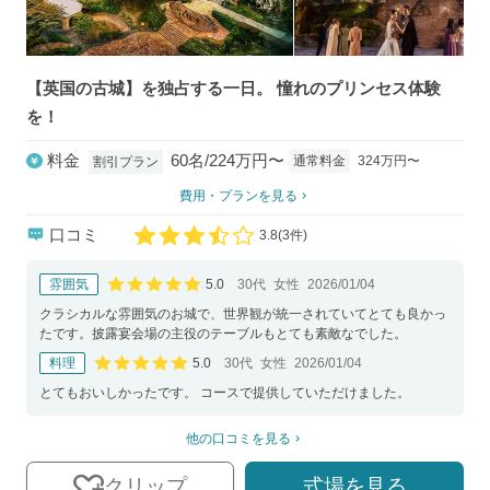
【英国の古城】を独占する一日。 憧れのプリンセス体験
を！
料金
60名/224万円〜
通常料金
324万円〜
割引プラン
費用・プランを見る
口コミ
3.8
(
3件)
口コミ評価
5.0
雰囲気
30代
女性
2026/01/04
口コミ評価
クラシカルな雰囲気のお城で、世界観が統一されていてとても良かっ
たです。披露宴会場の主役のテーブルもとても素敵なでした。
5.0
料理
30代
女性
2026/01/04
口コミ評価
とてもおいしかったです。 コースで提供していただけました。
他の口コミを見る
式場を見る
クリップ