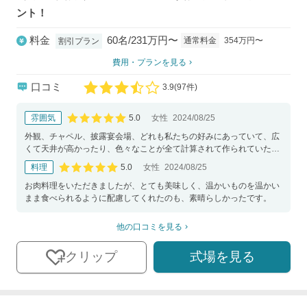
ント！
料金
60名/231万円〜
通常料金
354万円〜
割引プラン
費用・プランを見る
口コミ
3.9
(
97件)
口コミ評価
5.0
雰囲気
女性
2024/08/25
口コミ評価
外観、チャペル、披露宴会場、どれも私たちの好みにあっていて、広
くて天井が高かったり、色々なことが全て計算されて作られていた
り、意味があり、この空間で花嫁になりたいと思いました！
5.0
料理
女性
2024/08/25
口コミ評価
お肉料理をいただきましたが、とても美味しく、温かいものを温かい
まま食べられるように配慮してくれたのも、素晴らしかったです。
他の口コミを見る
式場を見る
クリップ