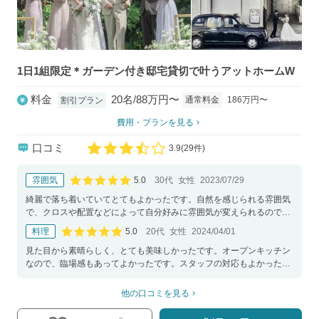
1日1組限定＊ガーデン付き邸宅貸切で叶うアットホームW
料金
20名/88万円〜
通常料金
186万円〜
割引プラン
費用・プランを見る
口コミ
3.9
(
29件)
口コミ評価
5.0
雰囲気
30代
女性
2023/07/29
口コミ評価
綺麗で落ち着いていてとてもよかったです。自然を感じられる雰囲気
で、クロスや配置などによって自分好みに雰囲気が変えられるので、
とても良いと思いました。
5.0
料理
20代
女性
2024/04/01
口コミ評価
見た目から素晴らしく、とても美味しかったです。オープンキッチン
なので、臨場感もあってよかったです。スタッフの対応もよかったで
す。
他の口コミを見る