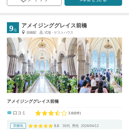
アメイジンググレイス前橋
9
位
前橋駅
式場・ゲストハウス
アメイジンググレイス前橋
口コミ
3.8
(
6件)
口コミ評価
5.0
雰囲気
30代
男性
2026/04/12
口コミ評価