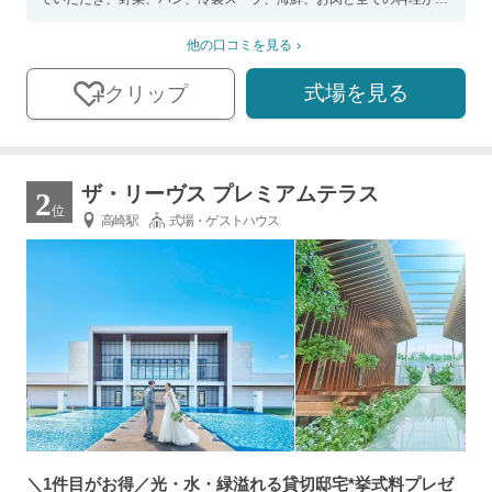
味しく衝撃的だった。
他の口コミを見る
式場を見る
クリップ
ザ・リーヴス プレミアムテラス
2
位
高崎駅
式場・ゲストハウス
＼1件目がお得／光・水・緑溢れる貸切邸宅*挙式料プレゼ