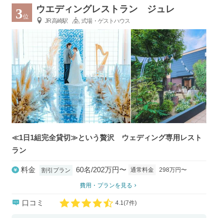
ウエディングレストラン ジュレ
3
位
JR高崎駅
式場・ゲストハウス
≪1日1組完全貸切≫という贅沢 ウェディング専用レスト
ラン
料金
60名/202万円〜
通常料金
298万円〜
割引プラン
費用・プランを見る
口コミ
4.1
(
7件)
口コミ評価