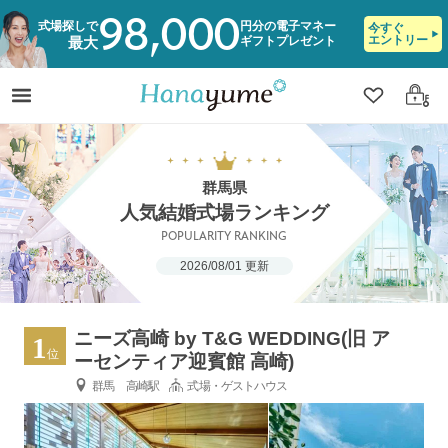
98,000
式場探しで
円分の電子マネー
今すぐ
エントリー
ギフトプレゼント
最大
クリップ
ログ
群馬県
人気結婚式場ランキング
POPULARITY RANKING
2026/08/01 更新
ニーズ高崎 by T&G WEDDING(旧 ア
1
位
ーセンティア迎賓館 高崎)
群馬 高崎駅
式場・ゲストハウス