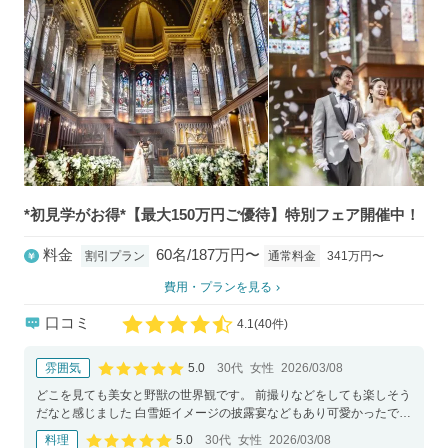
*初見学がお得*【最大150万円ご優待】特別フェア開催中！
料金
60名/187万円〜
通常料金
341万円〜
割引プラン
費用・プランを見る
口コミ
4.1
(
40件)
口コミ評価
5.0
雰囲気
30代
女性
2026/03/08
口コミ評価
どこを見ても美女と野獣の世界観です。 前撮りなどをしても楽しそう
だなと感じました 白雪姫イメージの披露宴などもあり可愛かったで
す。
5.0
料理
30代
女性
2026/03/08
口コミ評価