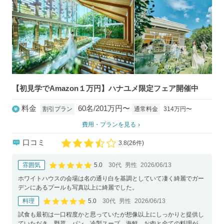
【初見学でAmazon１万円】ハナユメ限定フェア開催中
料金
60名/201万円〜
通常料金
314万円〜
割引プラン
費用・プランを見る
口コミ
3.8
(
26件)
口コミ評価
5.0
雰囲気
30代
男性
2026/06/13
口コミ評価
ホワイトハウスの会場は名の通り白を基調としていて凄く綺麗でガー
デンにあるプールも写真以上に綺麗でした。
5.0
料理
30代
男性
2026/06/13
口コミ評価
試食も最初は一口程度かと思っていたが想像以上にしっかりと提供し
ていただき、野菜、パン、冷製スープ、海鮮、お肉と全ての料理が美