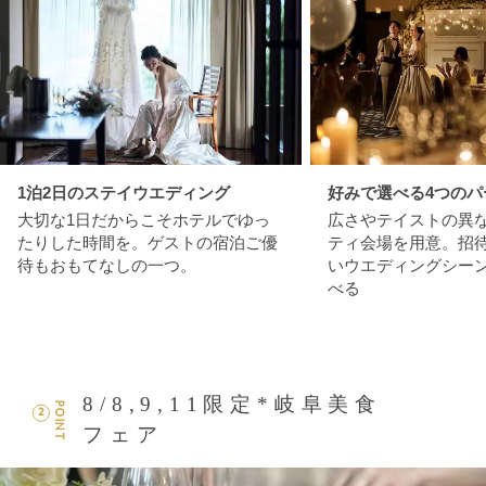
1泊2日のステイウエディング
好みで選べる4つのパ
大切な1日だからこそホテルでゆっ
広さやテイストの異な
たりした時間を。ゲストの宿泊ご優
ティ会場を用意。招
待もおもてなしの一つ。
いウエディングシー
べる
8/8,9,11限定*岐阜美食
POINT
2
フェア