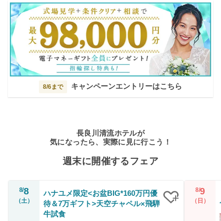
キャンペーンエントリーはこちら
8/6まで
長良川清流ホテルが
気になったら、実際に見に行こう！
週末に開催するフェア
8
9
8/
8/
ハナユメ限定<お盆BIG*160万円優
（土）
（日）
待＆7万ギフト>天空チャペル×飛騨
クリップ
牛試食