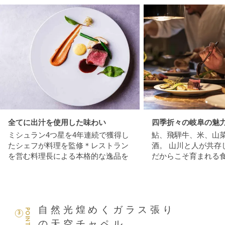
全てに出汁を使用した味わい
四季折々の岐阜の魅
ミシュラン4つ星を4年連続で獲得し
鮎、飛騨牛、米、山
たシェフが料理を監修＊レストラン
酒。 山川と人が共存
を営む料理長による本格的な逸品を
だからこそ育まれる
自然光煌めくガラス張り
POINT
3
の天空チャペル