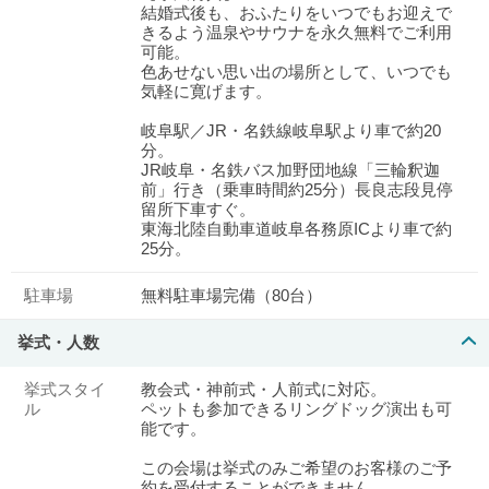
結婚式後も、おふたりをいつでもお迎えで
きるよう温泉やサウナを永久無料でご利用
可能。
色あせない思い出の場所として、いつでも
気軽に寛げます。
岐阜駅／JR・名鉄線岐阜駅より車で約20
分。
JR岐阜・名鉄バス加野団地線「三輪釈迦
前」行き（乗車時間約25分）長良志段見停
留所下車すぐ。
東海北陸自動車道岐阜各務原ICより車で約
25分。
駐車場
無料駐車場完備（80台）
挙式・人数
挙式スタイ
教会式・神前式・人前式に対応。
ル
ペットも参加できるリングドッグ演出も可
能です。
この会場は挙式のみご希望のお客様のご予
約を受付することができません。