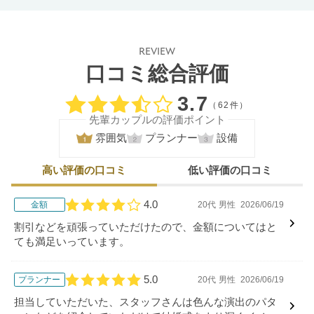
REVIEW
口コミ総合評価
口コミ評価
3.7
（62件）
先輩カップルの評価ポイント
雰囲気
プランナー
設備
高い評価の口コミ
低い評価の口コミ
4.0
金額
20代
男性
2026/06/19
口コミ評価
割引などを頑張っていただけたので、金額についてはと
ても満足いっています。
5.0
プランナー
20代
男性
2026/06/19
口コミ評価
担当していただいた、スタッフさんは色んな演出のパタ