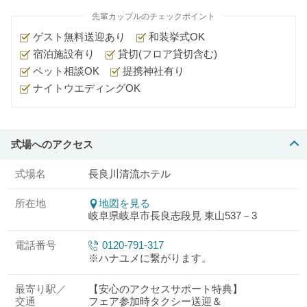
先輩カップルのチェックポイント
ゲスト無料送迎あり
和装挙式OK
宿泊施設有り
貸切(フロア貸切含む)
ペット相談OK
提携神社有り
ナイトウエディングOK
式場へのアクセス
式場名
長良川清流ホテル
所在地
地図を見る
岐阜県岐阜市長良志段見 東山537－3
電話番号
0120-791-317
※ハナユメに繋がります。
最寄り駅／
【安心のアクセスサポート特典】
交通
フェア参加時タクシー送迎＆