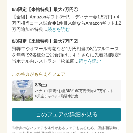
8/8限定【来館特典】最大7万円①
【全組】Amazonギフト3千円＋ディナー券1.5万円＋4
万円相当コース試食◆1件目来館ならAmazonギフト1.2
万円追加※特典
…
続きを読む
8/8限定【来館特典】最大7万円②
飛騨牛やオマール海老など4万円相当の8品フルコース
を無料で2名様分ご試食頂けます！さらに先着2組限定*
当ホテル内レストラン「松風庵
…
続きを読む
この特典がもらえるフェア
8/8
(土)
ハナユメ限定<お盆BIG*160万円優待＆7万ギフト
>天空チャペル×飛騨牛試食
このフェアの詳細を見る
※特典のないフェアや条件があるフェアもあるため、店舗/相談時に