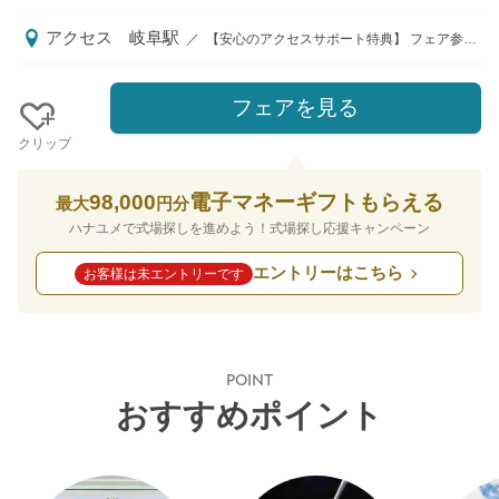
アクセス
岐阜駅
／
【安心のアクセスサポート特典】 フェア参加時タクシー送迎＆ 挙式当日「岐阜駅前⇔ホテル」間の往復貸切バスをプレゼント。 ご希望に応じてタクシーチケットもご用意いたします。 【来館特典】（計6.5万円分*） 1件目来館：Amazonギフト1万円（2件目以降は3千円） 全組対象：レストランディナーチケット1.5万円＋4万円相当8品豪華フルコース試食 【成約特典】 新郎新婦様にはスイートルームでの1泊2日宿泊を無料でプレゼント。 ゲストの皆様も優待価格でご利用いただけます。 さらにおふたりやご家族、ゲストに岐阜在住の方がいれば適用可！ レストラン・ホテル・フラワー・宴会が10％OFF。 マイホーム割引やハネムーン優待など充実のサポート特典！ 【永久特典】 結婚式後も、おふたりをいつでもお迎えできるよう温泉やサウナを永久無料でご利用可能。 色あせない思い出の場所として、いつでも気軽に寛げます。 岐阜駅／JR・名鉄線岐阜駅より車で約20分。 JR岐阜・名鉄バス加野団地線「三輪釈迦前」行き（乗車時間約25分）長良志段見停留所下車すぐ。 東海北陸自動車道岐阜各務原ICより車で約25分。
フェアを見る
クリップ
98,000
電子マネーギフトもらえる
最大
円分
ハナユメで式場探しを進めよう！式場探し応援キャンペーン
エントリーはこちら
お客様は未エントリーです
POINT
おすすめポイント