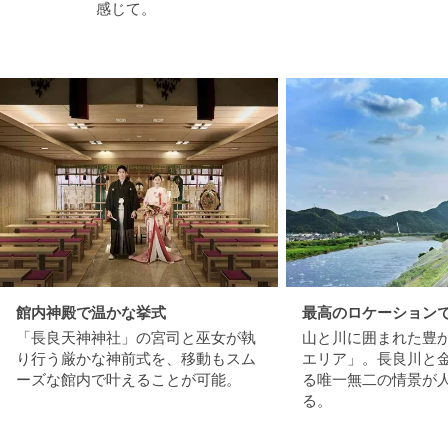
感じて。
館内神殿で温かな挙式
最高のロケーションで
「長良天神神社」の宮司と巫女が執
山と川に囲まれた豊
り行う厳かな神前式を、移動もスム
エリア」。長良川と
ーズな館内で叶えることが可能。
る唯一無二の情景が
る。