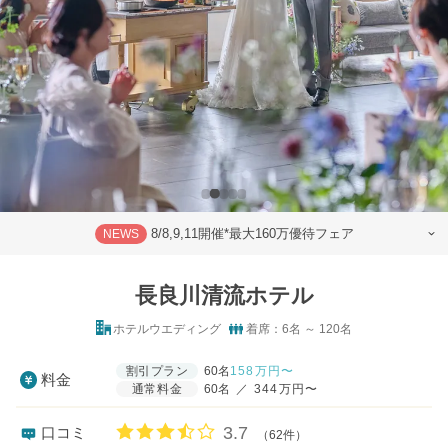
8/8,9,11開催*最大160万優待フェア
NEWS
長良川清流ホテル
ホテルウエディング
着席：6名 ～ 120名
割引プラン
60名
158
万円〜
料金
通常料金
60名
／
344万円〜
口コミ評価
3.7
口コミ
（62件）