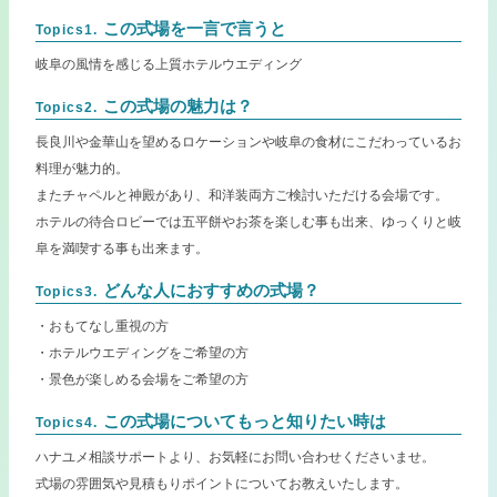
この式場を一言で言うと
Topics1.
岐阜の風情を感じる上質ホテルウエディング
この式場の魅力は？
Topics2.
長良川や金華山を望めるロケーションや岐阜の食材にこだわっているお
料理が魅力的。
またチャペルと神殿があり、和洋装両方ご検討いただける会場です。
ホテルの待合ロビーでは五平餅やお茶を楽しむ事も出来、ゆっくりと岐
阜を満喫する事も出来ます。
どんな人におすすめの式場？
Topics3.
・おもてなし重視の方
・ホテルウエディングをご希望の方
・景色が楽しめる会場をご希望の方
この式場についてもっと知りたい時は
Topics4.
ハナユメ相談サポートより、お気軽にお問い合わせくださいませ。
式場の雰囲気や見積もりポイントについてお教えいたします。