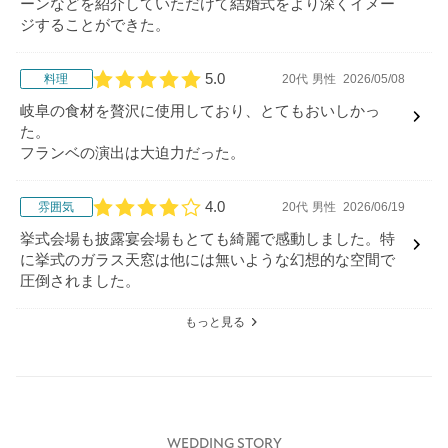
ーンなどを紹介していただけて結婚式をより深くイメー
ジすることができた。
5.0
料理
20代
男性
2026/05/08
口コミ評価
岐阜の食材を贅沢に使用しており、とてもおいしかっ
た。
フランベの演出は大迫力だった。
4.0
雰囲気
20代
男性
2026/06/19
口コミ評価
挙式会場も披露宴会場もとても綺麗で感動しました。特
に挙式のガラス天窓は他には無いような幻想的な空間で
圧倒されました。
もっと見る
WEDDING STORY