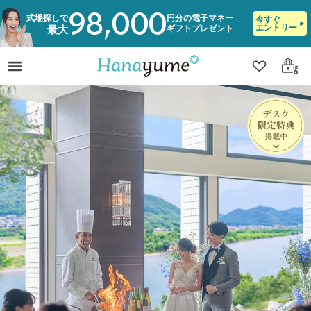
98,000
式場探しで
円分の電子マネー
今すぐ
エントリー
ギフトプレゼント
最大
クリップ
ログ