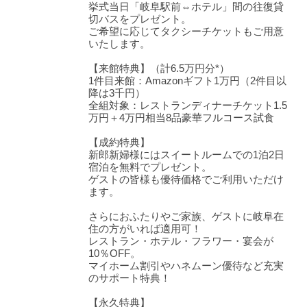
挙式当日「岐阜駅前⇔ホテル」間の往復貸
切バスをプレゼント。
ご希望に応じてタクシーチケットもご用意
いたします。
【来館特典】（計6.5万円分*）
1件目来館：Amazonギフト1万円（2件目以
降は3千円）
全組対象：レストランディナーチケット1.5
万円＋4万円相当8品豪華フルコース試食
【成約特典】
新郎新婦様にはスイートルームでの1泊2日
宿泊を無料でプレゼント。
ゲストの皆様も優待価格でご利用いただけ
ます。
さらにおふたりやご家族、ゲストに岐阜在
住の方がいれば適用可！
レストラン・ホテル・フラワー・宴会が
10％OFF。
マイホーム割引やハネムーン優待など充実
のサポート特典！
【永久特典】