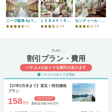
ニーズ岐阜 by T&G WEDDING(旧 アーフェリーク迎賓館 岐阜)
ＬＥＢＡＰＩＲＥＯ（レガピオーレ）－ｕｒｂａｎ ｖｉｌｌａ ｗｅｄｄｉｎｇ－
センティール・ラ・セゾン 岐阜
4.1
3.6
3.8
口コミ評価
口コミ評価
口コミ評価
PLAN
割引プラン・費用
ハナユメのおトクな割引があります
ハナユメがおトクな理由
【27年2月末まで】直近！特別価格
プラン
158
186万円OFF
万円
通常提示額:344万円