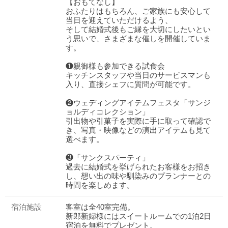
【おもてなし】
おふたりはもちろん、ご家族にも安心して
当日を迎えていただけるよう、
そして結婚式後もご縁を大切にしたいとい
う思いで、さまざまな催しを開催していま
す。
❶親御様も参加できる試食会
キッチンスタッフや当日のサービスマンも
入り、直接シェフに質問が可能です。
❷ウェディングアイテムフェスタ「サンジ
ョルディコレクション」
引出物や引菓子を実際に手に取って確認で
き、写真・映像などの演出アイテムも見て
選べます。
❸「サンクスパーティ」
過去に結婚式を挙げられたお客様をお招き
し、想い出の味や馴染みのプランナーとの
時間を楽しめます。
おトクな特典つきフェア
フェア一覧
宿泊施設
客室は全40室完備。
8/8
残◯
(土)
新郎新婦様にはスイートルームでの1泊2日
8/8限定【来館特典】最大7万円①
宿泊を無料でプレゼント。