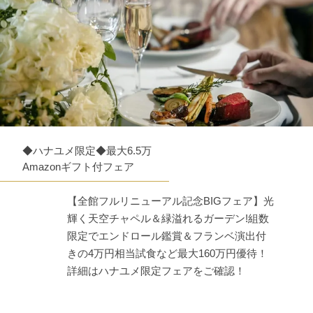
◆ハナユメ限定◆最大6.5万
Amazonギフト付フェア
【全館フルリニューアル記念BIGフェア】光
輝く天空チャペル＆緑溢れるガーデン!組数
限定でエンドロール鑑賞＆フランベ演出付
きの4万円相当試食など最大160万円優待！
詳細はハナユメ限定フェアをご確認！