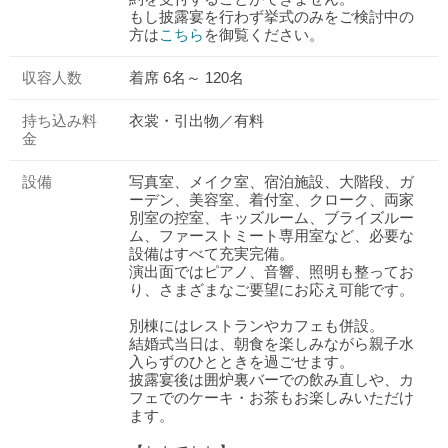
もし披露宴を行わず挙式のみをご検討中の
方は
こちら
を御覧ください。
収容人数
着席 6名～ 120名
持ち込み料
衣裳・引出物／有料
金
設備
写真室、メイク室、宿泊施設、大階段、ガ
ーデン、美容室、着付室、クローク、両家
別室の控室、キッズルーム、ブライズルー
ム、ファーストミート専用室など、必要な
設備はすべて充実完備。
演出面ではピアノ、音響、照明も整ってお
り、さまざまなご要望にお応え可能です。
別棟にはレストランやカフェも併設。
結婚式当日は、朝食を楽しみながら親子水
入らずのひとときを過ごせます。
披露宴後は囲炉裏バーでの飲み直しや、カ
フェでのケーキ・お茶もお楽しみいただけ
ます。