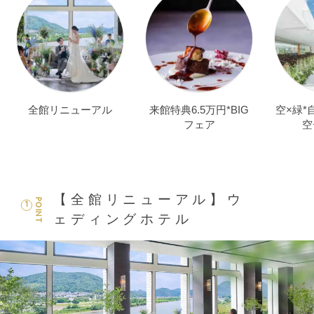
全館リニューアル
来館特典6.5万円*BIG
空×緑*
フェア
空
【全館リニューアル】ウ
POINT
1
ェディングホテル